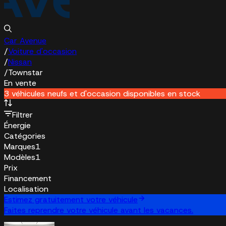
Car Avenue
/
Voiture d'occasion
/
Nissan
/
Townstar
En vente
3 véhicules neufs et d'occasion disponibles en stock
Filtrer
Énergie
Catégories
Marques
1
Modèles
1
Prix
Financement
Localisation
Estimez gratuitement votre véhicule
Faites reprendre votre véhicule avant les vacances.