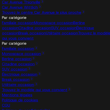
Car Avenue Thionville
Car Avenue Wittlich
Trouvez le centre Car Avenue le plus proche
Par catégorie
Familiale occasion
Monospace occasion
Berline
occasion
Citadine occasion
SUV occasion
Électrique
occasion
Break occasion
Utilitaire occasion
Trouvez le modèl
qui vous convient
Par catégorie
Familiale occasion
Monospace occasion
Berline occasion
Citadine occasion
SUV occasion
Électrique occasion
Break occasion
Utilitaire occasion
Trouvez le modèle qui vous convient
Mentions légales
Politique de cookies
CGU