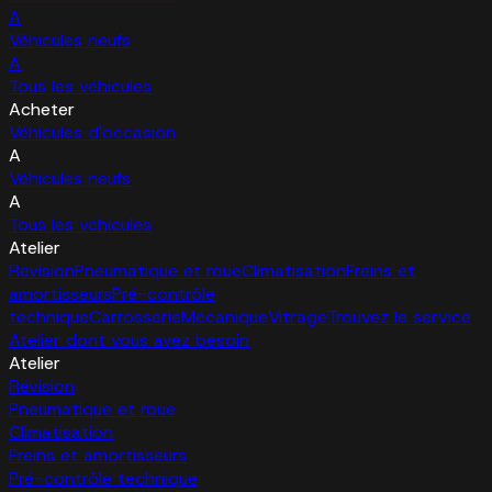
A
Véhicules neufs
A
Tous les véhicules
Acheter
Véhicules d'occasion
A
Véhicules neufs
A
Tous les véhicules
Atelier
Révision
Pneumatique et roue
Climatisation
Freins et
amortisseurs
Pré-contrôle
technique
Carrosserie
Mécanique
Vitrage
Trouvez le service
Atelier dont vous avez besoin
Atelier
Révision
Pneumatique et roue
Climatisation
Freins et amortisseurs
Pré-contrôle technique