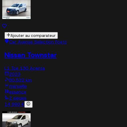
Ajouter au comparateur
Car Avenue Selection Foetz
Nissan Townstar
L1 Tce 130 Acenta
2023
80,532 km
manuelle
essence
2 sieges
14 990 €