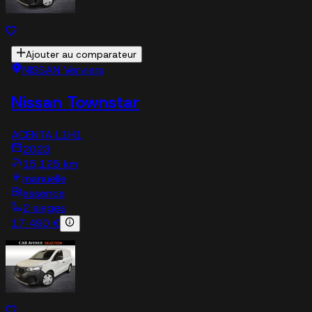
Ajouter au comparateur
NISSAN Verviers
Nissan Townstar
ACENTA L1H1
2023
15,125 km
manuelle
essence
2 sieges
17 490 €