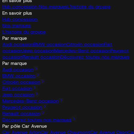
En savoir plus
Hub concession
Nos marques
L'histoire du groupe
En savoir plus
Hub concession
Nos marques
L'histoire du groupe
Par marque
Audi occasion
BMW occasion
Citroën occasion
Fiat
occasion
Jeep occasion
Mercedes-Benz occasion
Peugeot
occasion
Renault occasion
Découvrez toutes nos marques
Par marque
Audi occasion
BMW occasion
Citroën occasion
Fiat occasion
Jeep occasion
Mercedes-Benz occasion
Peugeot occasion
Renault occasion
Découvrez toutes nos marques
Par pôle Car Avenue
Car Avenue Arlon
Car Avenue Chaumont
Car Avenue Dijon
Ca