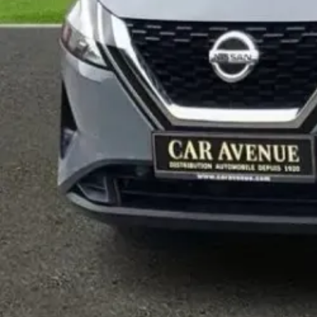
REARELECW
Sécurité et assistance à la conduite
360CAMERA
CENTRALDOORLOCK
DRIVERAIRBAG
ELECTRONICPARKING
ESP
ISOFIX
PASSENGERAIRBAG
REARVIEW
SIDEAIRBAG
TIREPRESSURE
Technologie et multimédia
ANDROID
BLUETOOTH