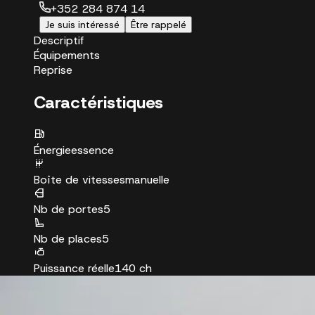
+352 284 874 14
Je suis intéressé
Être rappelé
Descriptif
Équipements
Reprise
Caractéristiques
Énergie
essence
Boîte de vitesses
manuelle
Nb de portes
5
Nb de places
5
Puissance réelle
140 ch
Puissance fiscale
7 CV