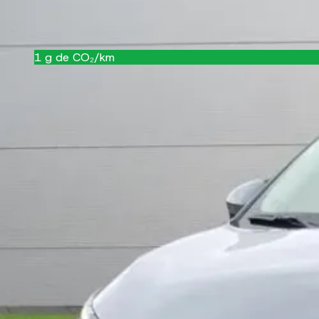
Couleur
grey
Référence
12009
1
g de CO₂/km
A
Équipements
Confort et intérieur
AIRCO2ZONES
AIRCOAUTO
AIRCOMAN
ARMREST
FOLDINGREARSEAT
FRONTELECW
LEATHERSTEER
MULTISTEERING
POWERSTEER