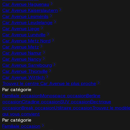
Car Avenue Haguenau
Car Avenue Kaiserslautern
Car Avenue Lesménils
Car Avenue Leudelange
Car Avenue Liege
Car Avenue Lunéville
Car Avenue Metz Nord
Car Avenue Metz
Car Avenue Namur
Car Avenue Nancy
Car Avenue Sarrebourg
Car Avenue Thionville
Car Avenue Wittlich
Trouvez le centre Car Avenue le plus proche
Par catégorie
Familiale occasion
Monospace occasion
Berline
occasion
Citadine occasion
SUV occasion
Électrique
occasion
Break occasion
Utilitaire occasion
Trouvez le modèl
qui vous convient
Par catégorie
Familiale occasion