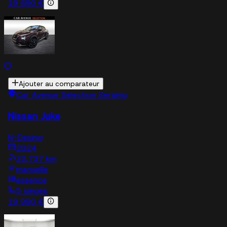
19 690 €
Ajouter au comparateur
Car Avenue Selection Seraing
Nissan Juke
N-Desing
2024
22,737 km
manuelle
essence
5 sieges
19 990 €