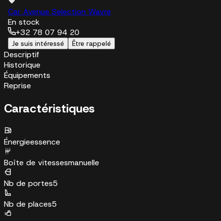
Car Avenue Selection Wavre
En stock
+32 78 07 94 20
Je suis intéressé
Être rappelé
Descriptif
Historique
Équipements
Reprise
Caractéristiques
Énergie
essence
Boîte de vitesses
manuelle
Nb de portes
5
Nb de places
5