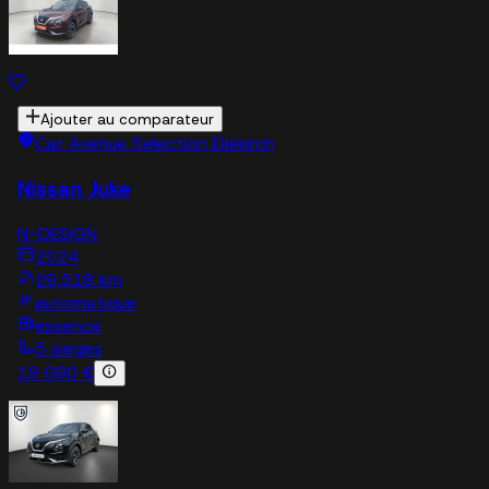
Ajouter au comparateur
Car Avenue Selection Diekirch
Nissan Juke
N-DESIGN
2024
29,518 km
automatique
essence
5 sieges
19 090 €