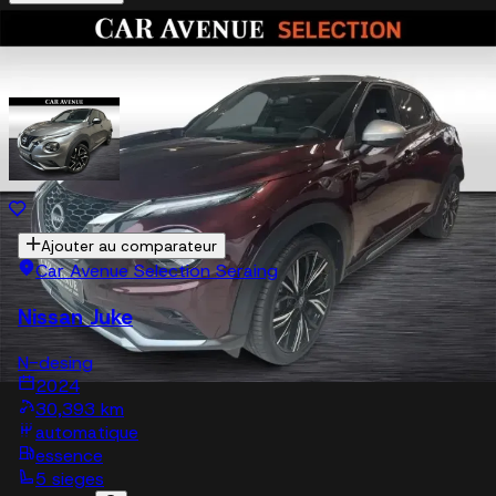
Véhicules similaires
Ajouter au comparateur
Car Avenue Selection Seraing
Nissan Juke
N-desing
2024
30,393 km
automatique
essence
5 sieges