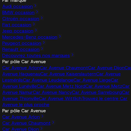
Par marque
Audi occasion
BMW occasion
Citroën occasion
Fiat occasion
Jeep occasion
Mercedes-Benz occasion
Peugeot occasion
Renault occasion
Découvrez toutes nos marques
Par pôle Car Avenue
Car Avenue Arlon
Car Avenue Chaumont
Car Avenue Dijon
Ca
Avenue Haguenau
Car Avenue Kaiserslautern
Car Avenue
Lesménils
Car Avenue Leudelange
Car Avenue Liege
Car
Avenue Lunéville
Car Avenue Metz Nord
Car Avenue Metz
Car
Avenue Namur
Car Avenue Nancy
Car Avenue Sarrebourg
Car
Avenue Thionville
Car Avenue Wittlich
Trouvez le centre Car
Avenue le plus proche
Par pôle Car Avenue
Car Avenue Arlon
Car Avenue Chaumont
Car Avenue Dijon