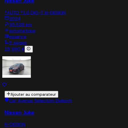
Nissan Juke
*AUTO *1.0 DIG-T N-DESIGN
2024
35,528 km
automatique
essence
5 sieges
18 990 €
Ajouter au comparateur
Car Avenue Selection Diekirch
Nissan Juke
N-DESIGN