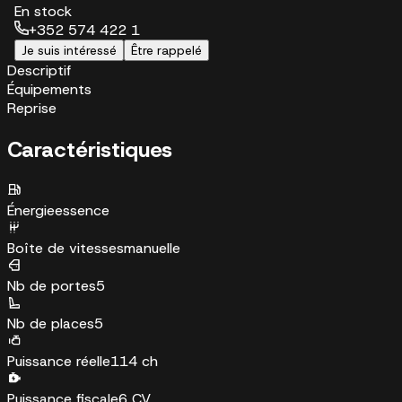
En stock
+352 574 422 1
Je suis intéressé
Être rappelé
Descriptif
Équipements
Reprise
Caractéristiques
Énergie
essence
Boîte de vitesses
manuelle
Nb de portes
5
Nb de places
5
Puissance réelle
114 ch
Puissance fiscale
6 CV