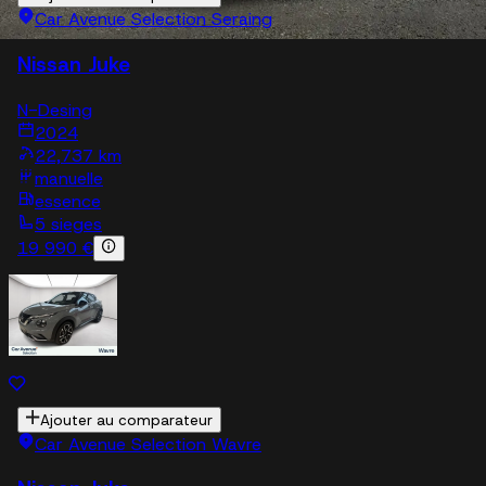
Car Avenue Selection Seraing
Nissan Juke
N-Desing
2024
22,737 km
manuelle
essence
5 sieges
19 990 €
Ajouter au comparateur
Car Avenue Selection Wavre