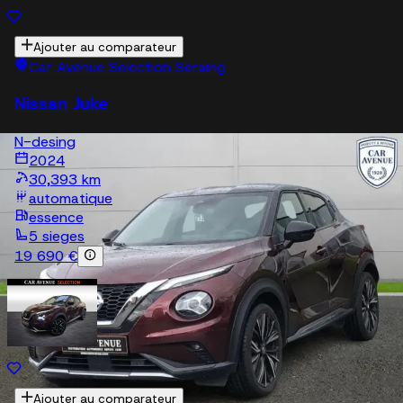
Ajouter au comparateur
Car Avenue Selection Seraing
Nissan Juke
N-desing
2024
30,393 km
automatique
essence
5 sieges
19 690 €
Ajouter au comparateur