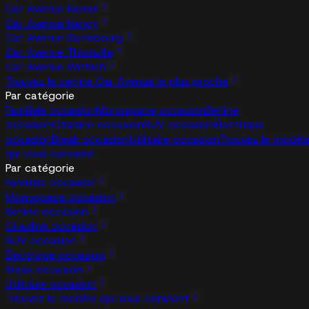
Car Avenue Namur
Car Avenue Nancy
Car Avenue Sarrebourg
Car Avenue Thionville
Car Avenue Wittlich
Trouvez le centre Car Avenue le plus proche
Par catégorie
Familiale occasion
Monospace occasion
Berline
occasion
Citadine occasion
SUV occasion
Électrique
occasion
Break occasion
Utilitaire occasion
Trouvez le modèl
qui vous convient
Par catégorie
Familiale occasion
Monospace occasion
Berline occasion
Citadine occasion
SUV occasion
Électrique occasion
Break occasion
Utilitaire occasion
Trouvez le modèle qui vous convient