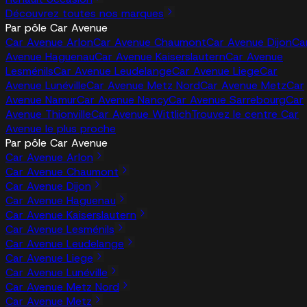
Découvrez toutes nos marques
Par pôle Car Avenue
Car Avenue Arlon
Car Avenue Chaumont
Car Avenue Dijon
Ca
Avenue Haguenau
Car Avenue Kaiserslautern
Car Avenue
Lesménils
Car Avenue Leudelange
Car Avenue Liege
Car
Avenue Lunéville
Car Avenue Metz Nord
Car Avenue Metz
Car
Avenue Namur
Car Avenue Nancy
Car Avenue Sarrebourg
Car
Avenue Thionville
Car Avenue Wittlich
Trouvez le centre Car
Avenue le plus proche
Par pôle Car Avenue
Car Avenue Arlon
Car Avenue Chaumont
Car Avenue Dijon
Car Avenue Haguenau
Car Avenue Kaiserslautern
Car Avenue Lesménils
Car Avenue Leudelange
Car Avenue Liege
Car Avenue Lunéville
Car Avenue Metz Nord
Car Avenue Metz