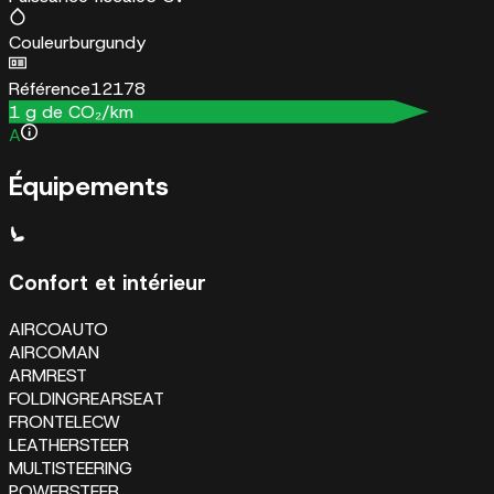
Couleur
burgundy
Référence
12178
1
g de CO₂/km
A
Équipements
Confort et intérieur
AIRCOAUTO
AIRCOMAN
ARMREST
FOLDINGREARSEAT
FRONTELECW
LEATHERSTEER
MULTISTEERING
POWERSTEER