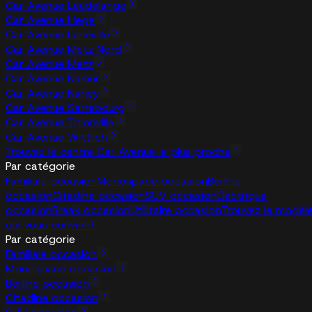
Car Avenue Leudelange
Car Avenue Liege
Car Avenue Lunéville
Car Avenue Metz Nord
Car Avenue Metz
Car Avenue Namur
Car Avenue Nancy
Car Avenue Sarrebourg
Car Avenue Thionville
Car Avenue Wittlich
Trouvez le centre Car Avenue le plus proche
Par catégorie
Familiale occasion
Monospace occasion
Berline
occasion
Citadine occasion
SUV occasion
Électrique
occasion
Break occasion
Utilitaire occasion
Trouvez le modèl
qui vous convient
Par catégorie
Familiale occasion
Monospace occasion
Berline occasion
Citadine occasion