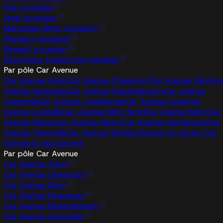
Fiat occasion
Jeep occasion
Mercedes-Benz occasion
Peugeot occasion
Renault occasion
Découvrez toutes nos marques
Par pôle Car Avenue
Car Avenue Arlon
Car Avenue Chaumont
Car Avenue Dijon
Ca
Avenue Haguenau
Car Avenue Kaiserslautern
Car Avenue
Lesménils
Car Avenue Leudelange
Car Avenue Liege
Car
Avenue Lunéville
Car Avenue Metz Nord
Car Avenue Metz
Car
Avenue Namur
Car Avenue Nancy
Car Avenue Sarrebourg
Car
Avenue Thionville
Car Avenue Wittlich
Trouvez le centre Car
Avenue le plus proche
Par pôle Car Avenue
Car Avenue Arlon
Car Avenue Chaumont
Car Avenue Dijon
Car Avenue Haguenau
Car Avenue Kaiserslautern
Car Avenue Lesménils