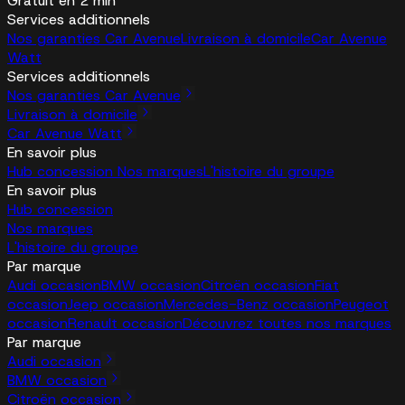
Gratuit en 2 min
Services additionnels
Nos garanties Car Avenue
Livraison à domicile
Car Avenue
Watt
Services additionnels
Nos garanties Car Avenue
Livraison à domicile
Car Avenue Watt
En savoir plus
Hub concession
Nos marques
L'histoire du groupe
En savoir plus
Hub concession
Nos marques
L'histoire du groupe
Par marque
Audi occasion
BMW occasion
Citroën occasion
Fiat
occasion
Jeep occasion
Mercedes-Benz occasion
Peugeot
occasion
Renault occasion
Découvrez toutes nos marques
Par marque
Audi occasion
BMW occasion
Citroën occasion