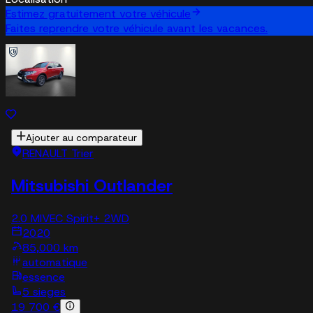
Estimez gratuitement votre véhicule
Faites reprendre votre véhicule avant les vacances.
Ajouter au comparateur
RENAULT Trier
Mitsubishi Outlander
2.0 MIVEC Spirit+ 2WD
2020
85,000 km
automatique
essence
5 sieges
19 700 €