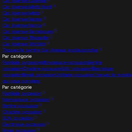
Car Avenue Lunéville
Car Avenue Metz Nord
Car Avenue Metz
Car Avenue Namur
Car Avenue Nancy
Car Avenue Sarrebourg
Car Avenue Thionville
Car Avenue Wittlich
Trouvez le centre Car Avenue le plus proche
Par catégorie
Familiale occasion
Monospace occasion
Berline
occasion
Citadine occasion
SUV occasion
Électrique
occasion
Break occasion
Utilitaire occasion
Trouvez le modèl
qui vous convient
Par catégorie
Familiale occasion
Monospace occasion
Berline occasion
Citadine occasion
SUV occasion
Électrique occasion
Break occasion