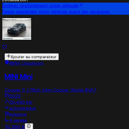
Estimez gratuitement votre véhicule
Faites reprendre votre véhicule avant les vacances.
Ajouter au comparateur
BMW Chaumont
MINI Mini
Cooper S 178ch John Cooper Works BVA7
2023
29,440 km
automatique
essence
4 sieges
30 990 €