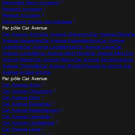
Mercedes-Benz occasion
Peugeot occasion
Renault occasion
Découvrez toutes nos marques
Par pôle Car Avenue
Car Avenue Arlon
Car Avenue Chaumont
Car Avenue Dijon
Ca
Avenue Haguenau
Car Avenue Kaiserslautern
Car Avenue
Lesménils
Car Avenue Leudelange
Car Avenue Liege
Car
Avenue Lunéville
Car Avenue Metz Nord
Car Avenue Metz
Car
Avenue Namur
Car Avenue Nancy
Car Avenue Sarrebourg
Car
Avenue Thionville
Car Avenue Wittlich
Trouvez le centre Car
Avenue le plus proche
Par pôle Car Avenue
Car Avenue Arlon
Car Avenue Chaumont
Car Avenue Dijon
Car Avenue Haguenau
Car Avenue Kaiserslautern
Car Avenue Lesménils
Car Avenue Leudelange
Car Avenue Liege