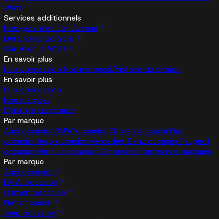
Watt
Services additionnels
Nos garanties Car Avenue
Livraison à domicile
Car Avenue Watt
En savoir plus
Hub concession
Nos marques
L'histoire du groupe
En savoir plus
Hub concession
Nos marques
L'histoire du groupe
Par marque
Audi occasion
BMW occasion
Citroën occasion
Fiat
occasion
Jeep occasion
Mercedes-Benz occasion
Peugeot
occasion
Renault occasion
Découvrez toutes nos marques
Par marque
Audi occasion
BMW occasion
Citroën occasion
Fiat occasion
Jeep occasion