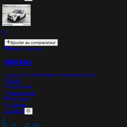
Ajouter au comparateur
BMW Chaumont
MINI Mini
Cooper SE 184ch Edition Premium BVA 5CV
2023
28,399 km
automatique
electrique
4 sieges
20 400 €