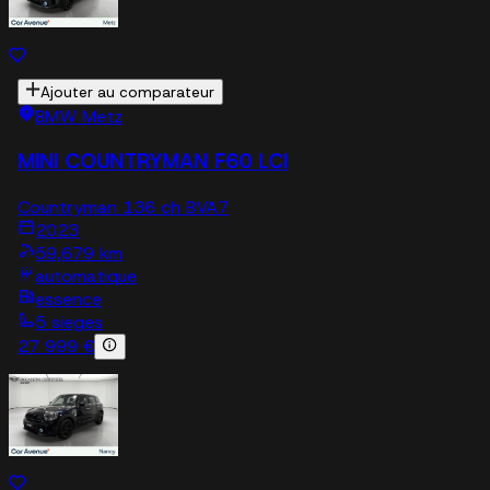
Ajouter au comparateur
BMW Metz
MINI COUNTRYMAN F60 LCI
Countryman 136 ch BVA7
2023
59,679 km
automatique
essence
5 sieges
27 999 €