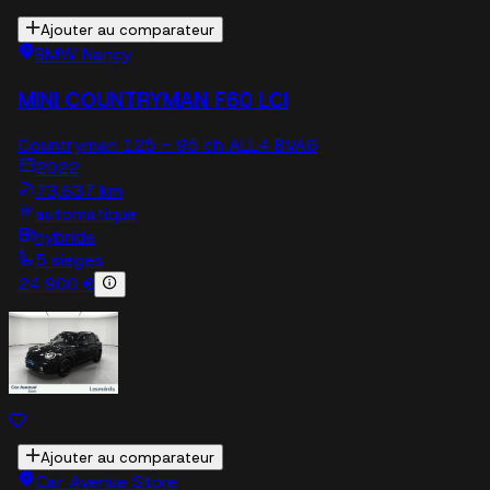
Ajouter au comparateur
BMW Nancy
MINI COUNTRYMAN F60 LCI
Countryman 125 - 95 ch ALL4 BVA6
2022
73,637 km
automatique
hybride
5 sieges
24 900 €
Ajouter au comparateur
Car Avenue Store