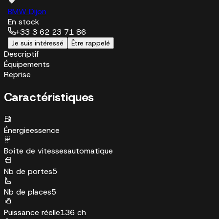
BMW Dijon
En stock
+33 3 62 23 71 86
Je suis intéressé
Être rappelé
Descriptif
Équipements
Reprise
Caractéristiques
Énergie
essence
Boîte de vitesses
automatique
Nb de portes
5
Nb de places
5
Puissance réelle
136 ch