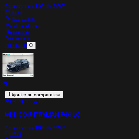
Countryman 136 ch BVA7
2023
49,921 km
automatique
essence
5 sieges
26 950 €
Ajouter au comparateur
PEUGEOT Yutz
MINI COUNTRYMAN F60 LCI
Countryman 136 ch BVA7
2022