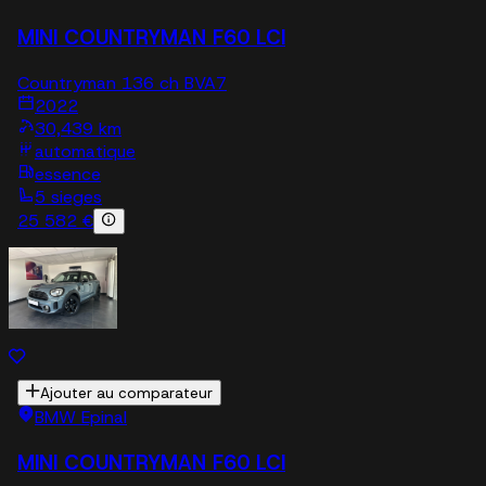
MINI COUNTRYMAN F60 LCI
Countryman 136 ch BVA7
2022
30,439 km
automatique
essence
5 sieges
25 582 €
Ajouter au comparateur
BMW Epinal
MINI COUNTRYMAN F60 LCI