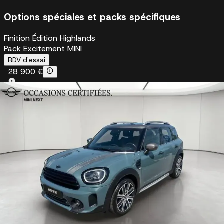
Options spéciales et packs spécifiques
Finition Édition Highlands
Pack Excitement MINI
RDV d'essai
28 900 €
BMW Dijon
En stock
+33 3 62 23 71 86
Je suis intéressé
Être rappelé
Sur mesure, du financement à l’entretien
Etendez la garantie jusqu'à 5 ans avec l'option extensio
dans le financement
Véhicule reconditionné et garantie
Véhicule certifié Car Avenue 2ème vie
Faire reprendre mon véhicule par Car