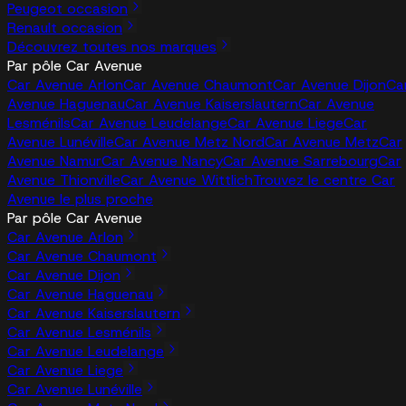
Peugeot occasion
Renault occasion
Découvrez toutes nos marques
Par pôle Car Avenue
Car Avenue Arlon
Car Avenue Chaumont
Car Avenue Dijon
Ca
Avenue Haguenau
Car Avenue Kaiserslautern
Car Avenue
Lesménils
Car Avenue Leudelange
Car Avenue Liege
Car
Avenue Lunéville
Car Avenue Metz Nord
Car Avenue Metz
Car
Avenue Namur
Car Avenue Nancy
Car Avenue Sarrebourg
Car
Avenue Thionville
Car Avenue Wittlich
Trouvez le centre Car
Avenue le plus proche
Par pôle Car Avenue
Car Avenue Arlon
Car Avenue Chaumont
Car Avenue Dijon
Car Avenue Haguenau
Car Avenue Kaiserslautern
Car Avenue Lesménils
Car Avenue Leudelange
Car Avenue Liege
Car Avenue Lunéville