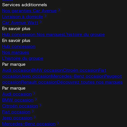
Services additionnels
Nos garanties Car Avenue
Livraison à domicile
Car Avenue Watt
En savoir plus
Hub concession
Nos marques
L'histoire du groupe
En savoir plus
Hub concession
Nos marques
L'histoire du groupe
Par marque
Audi occasion
BMW occasion
Citroën occasion
Fiat
occasion
Jeep occasion
Mercedes-Benz occasion
Peugeot
occasion
Renault occasion
Découvrez toutes nos marques
Par marque
Audi occasion
BMW occasion
Citroën occasion
Fiat occasion
Jeep occasion
Mercedes-Benz occasion