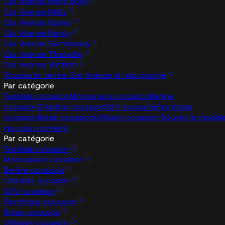
Car Avenue Metz Nord
Car Avenue Metz
Car Avenue Namur
Car Avenue Nancy
Car Avenue Sarrebourg
Car Avenue Thionville
Car Avenue Wittlich
Trouvez le centre Car Avenue le plus proche
Par catégorie
Familiale occasion
Monospace occasion
Berline
occasion
Citadine occasion
SUV occasion
Électrique
occasion
Break occasion
Utilitaire occasion
Trouvez le modèl
qui vous convient
Par catégorie
Familiale occasion
Monospace occasion
Berline occasion
Citadine occasion
SUV occasion
Électrique occasion
Break occasion
Utilitaire occasion