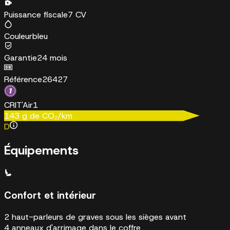
Puissance fiscale
7 CV
Couleur
bleu
Garantie
24 mois
Référence
26427
CRIT'Air
1
143
g de CO₂/km
D
Équipements
Confort et intérieur
2 haut-parleurs de graves sous les sièges avant
4 anneaux d'arrimage dans le coffre