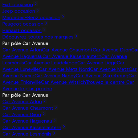
Fiat occasion
Jeep occasion
Mercedes-Benz occasion
Peugeot occasion
Renault occasion
Découvrez toutes nos marques
Par pôle Car Avenue
Car Avenue Arlon
Car Avenue Chaumont
Car Avenue Dijon
Ca
Avenue Haguenau
Car Avenue Kaiserslautern
Car Avenue
Lesménils
Car Avenue Leudelange
Car Avenue Liege
Car
Avenue Lunéville
Car Avenue Metz Nord
Car Avenue Metz
Car
Avenue Namur
Car Avenue Nancy
Car Avenue Sarrebourg
Car
Avenue Thionville
Car Avenue Wittlich
Trouvez le centre Car
Avenue le plus proche
Par pôle Car Avenue
Car Avenue Arlon
Car Avenue Chaumont
Car Avenue Dijon
Car Avenue Haguenau
Car Avenue Kaiserslautern
Car Avenue Lesménils