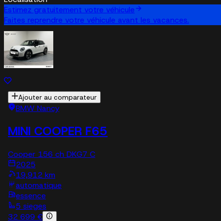
Estimez gratuitement votre véhicule
Faites reprendre votre véhicule avant les vacances.
Ajouter au comparateur
BMW Nancy
MINI COOPER F65
Cooper 156 ch DKG7 C
2025
19,912 km
automatique
essence
5 sieges
32 699 €