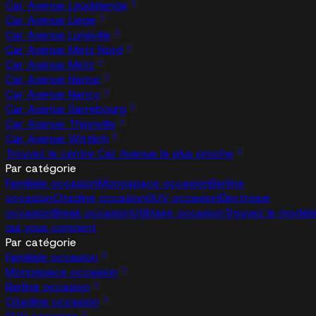
Car Avenue Leudelange
Car Avenue Liege
Car Avenue Lunéville
Car Avenue Metz Nord
Car Avenue Metz
Car Avenue Namur
Car Avenue Nancy
Car Avenue Sarrebourg
Car Avenue Thionville
Car Avenue Wittlich
Trouvez le centre Car Avenue le plus proche
Par catégorie
Familiale occasion
Monospace occasion
Berline
occasion
Citadine occasion
SUV occasion
Électrique
occasion
Break occasion
Utilitaire occasion
Trouvez le modèl
qui vous convient
Par catégorie
Familiale occasion
Monospace occasion
Berline occasion
Citadine occasion