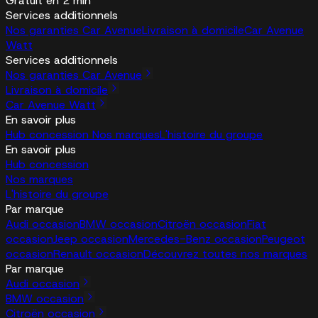
Gratuit en 2 min
Services additionnels
Nos garanties Car Avenue
Livraison à domicile
Car Avenue
Watt
Services additionnels
Nos garanties Car Avenue
Livraison à domicile
Car Avenue Watt
En savoir plus
Hub concession
Nos marques
L'histoire du groupe
En savoir plus
Hub concession
Nos marques
L'histoire du groupe
Par marque
Audi occasion
BMW occasion
Citroën occasion
Fiat
occasion
Jeep occasion
Mercedes-Benz occasion
Peugeot
occasion
Renault occasion
Découvrez toutes nos marques
Par marque
Audi occasion
BMW occasion
Citroën occasion