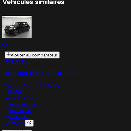
Véhicules similaires
Ajouter au comparateur
BMW Metz
MINI COOPER ELECTRIC J01
Cooper Electric E 184 ch
2024
16,363 km
automatique
electrique
4 sieges
24 990 €