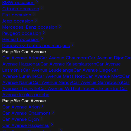
BMW occasion
Citroën occasion
Fiat occasion
Jeep occasion
Mercedes-Benz occasion
Peugeot occasion
Renault occasion
Découvrez toutes nos marques
Par pôle Car Avenue
Car Avenue Arlon
Car Avenue Chaumont
Car Avenue Dijon
Ca
Avenue Haguenau
Car Avenue Kaiserslautern
Car Avenue
Lesménils
Car Avenue Leudelange
Car Avenue Liege
Car
Avenue Lunéville
Car Avenue Metz Nord
Car Avenue Metz
Car
Avenue Namur
Car Avenue Nancy
Car Avenue Sarrebourg
Car
Avenue Thionville
Car Avenue Wittlich
Trouvez le centre Car
Avenue le plus proche
Par pôle Car Avenue
Car Avenue Arlon
Car Avenue Chaumont
Car Avenue Dijon
Car Avenue Haguenau