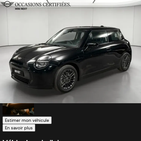
Véhicule reconditionné et garantie
Véhicule certifié Car Avenue 2ème vie
Faire reprendre mon véhicule par Car
Avenue
Estimation gratuite
Cette MINI COOPER ELECTRIC J01 vous plaît ?
Nous reprenons votre véhicule actuel sans engagement.
Estimer mon véhicule
En savoir plus