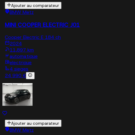
Ajouter au comparateur
BMW Metz
MINI COOPER ELECTRIC J01
Cooper Electric E 184 ch
2024
11,897 km
automatique
electrique
4 sieges
24 990 €
Ajouter au comparateur
BMW Metz