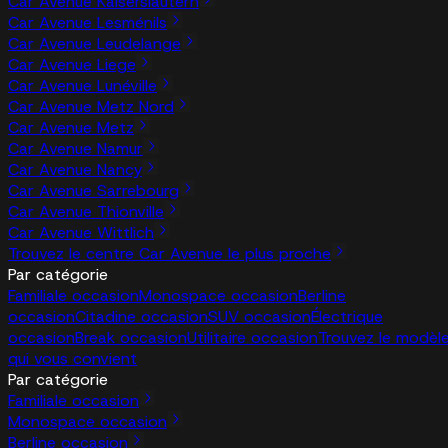
Car Avenue Kaiserslautern
Car Avenue Lesménils
Car Avenue Leudelange
Car Avenue Liege
Car Avenue Lunéville
Car Avenue Metz Nord
Car Avenue Metz
Car Avenue Namur
Car Avenue Nancy
Car Avenue Sarrebourg
Car Avenue Thionville
Car Avenue Wittlich
Trouvez le centre Car Avenue le plus proche
Par catégorie
Familiale occasion
Monospace occasion
Berline
occasion
Citadine occasion
SUV occasion
Électrique
occasion
Break occasion
Utilitaire occasion
Trouvez le modèl
qui vous convient
Par catégorie
Familiale occasion
Monospace occasion
Berline occasion