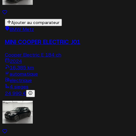
Ajouter au comparateur
BMW Metz
MINI COOPER ELECTRIC J01
Cooper Electric E 184 ch
2024
16,385 km
automatique
electrique
4 sieges
24 990 €