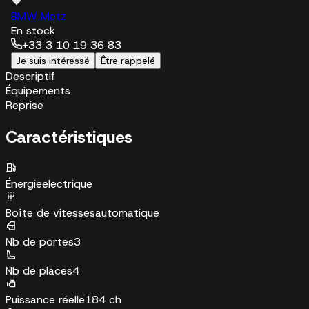
BMW Metz
En stock
+33 3 10 19 36 83
Je suis intéressé
Être rappelé
Descriptif
Équipements
Reprise
Caractéristiques
Énergie
electrique
Boîte de vitesses
automatique
Nb de portes
3
Nb de places
4
Puissance réelle
184 ch