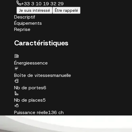
+33 3 10 19 32 29
Je suis intéressé
Être rappelé
Descriptif
Équipements
Reprise
Caractéristiques
Énergie
essence
Boîte de vitesses
manuelle
Nb de portes
6
Nb de places
5
Puissance réelle
136 ch
Puissance fiscale
7 CV