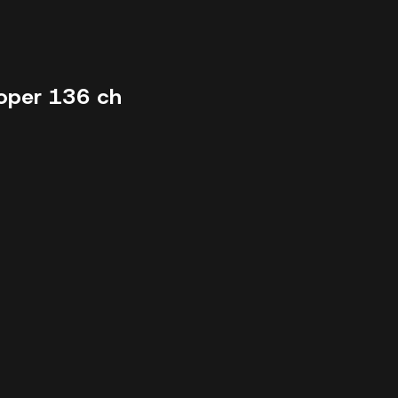
oper 136 ch
25683 km - 2022 - 23612 €