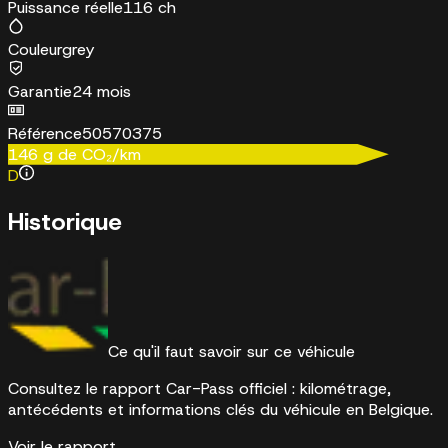
Puissance réelle
116 ch
Couleur
grey
Garantie
24 mois
Référence
50570375
146
g de CO₂/km
D
Historique
Ce qu'il faut savoir sur ce véhicule
Consultez le rapport Car-Pass officiel : kilométrage,
antécédents et informations clés du véhicule en Belgique.
Voir le rapport