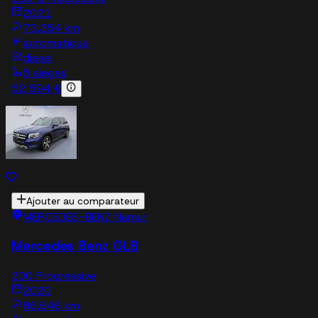
2021
73,354 km
automatique
diesel
5 sieges
52 594 €
Ajouter au comparateur
MERCEDES-BENZ Namur
Mercedes Benz GLB
200 Progressive
2020
86,646 km