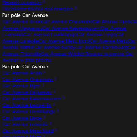
Renault occasion
Découvrez toutes nos marques
Par pôle Car Avenue
Car Avenue Arlon
Car Avenue Chaumont
Car Avenue Dijon
Ca
Avenue Haguenau
Car Avenue Kaiserslautern
Car Avenue
Lesménils
Car Avenue Leudelange
Car Avenue Liege
Car
Avenue Lunéville
Car Avenue Metz Nord
Car Avenue Metz
Car
Avenue Namur
Car Avenue Nancy
Car Avenue Sarrebourg
Car
Avenue Thionville
Car Avenue Wittlich
Trouvez le centre Car
Avenue le plus proche
Par pôle Car Avenue
Car Avenue Arlon
Car Avenue Chaumont
Car Avenue Dijon
Car Avenue Haguenau
Car Avenue Kaiserslautern
Car Avenue Lesménils
Car Avenue Leudelange
Car Avenue Liege
Car Avenue Lunéville
Car Avenue Metz Nord