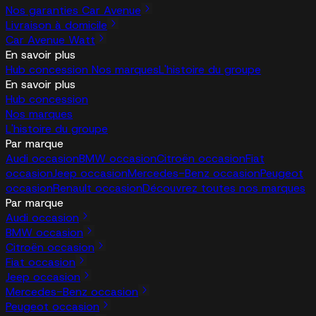
Nos garanties Car Avenue
Livraison à domicile
Car Avenue Watt
En savoir plus
Hub concession
Nos marques
L'histoire du groupe
En savoir plus
Hub concession
Nos marques
L'histoire du groupe
Par marque
Audi occasion
BMW occasion
Citroën occasion
Fiat
occasion
Jeep occasion
Mercedes-Benz occasion
Peugeot
occasion
Renault occasion
Découvrez toutes nos marques
Par marque
Audi occasion
BMW occasion
Citroën occasion
Fiat occasion
Jeep occasion
Mercedes-Benz occasion
Peugeot occasion