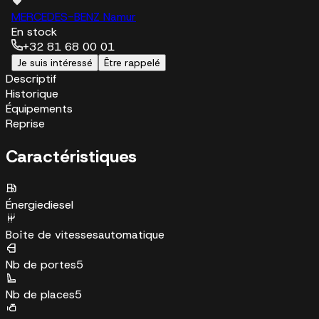
MERCEDES-BENZ Namur
En stock
+32 81 68 00 01
Je suis intéressé
Être rappelé
Descriptif
Historique
Équipements
Reprise
Caractéristiques
Énergie
diesel
Boîte de vitesses
automatique
Nb de portes
5
Nb de places
5