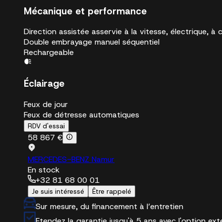
Mécanique et performance
Direction assistée asservie à la vitesse, électrique, à c
Double embrayage manuel séquentiel
Rechargeable
Éclairage
Feux de jour
Feux de détresse automatiques
RDV d'essai
58 867 €
MERCEDES-BENZ Namur
En stock
+32 81 68 00 01
Je suis intéressé
Être rappelé
Sur mesure, du financement à l’entretien
Etendez la garantie jusqu'à 5 ans avec l'option ex