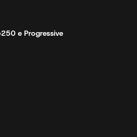
e
250 e Progressive
68855 km - 2023 - 58867 €