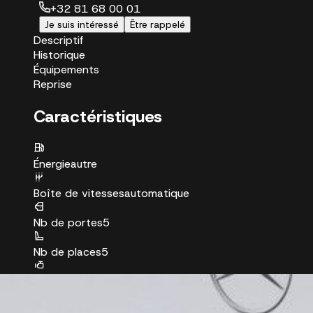
+32 81 68 00 01
Je suis intéressé
Être rappelé
Descriptif
Historique
Équipements
Reprise
Caractéristiques
Énergie
autre
Boîte de vitesses
automatique
Nb de portes
5
Nb de places
5
Puissance réelle
163 ch
Couleur
silver