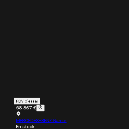
RDV d'essai
58 867 €
MERCEDES-BENZ Namur
En stock