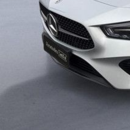
Confort et intérieur
Régulateur de vitesse
Cache-bagages flexible
Accoudoir central avant
Rétroviseurs rabattables
Limiteur de vitesse
Sécurité et assistance à la conduite
Antipatinage
Condamnation centralisée
Airbags latéraux avant
Rétroviseur intérieur électrochromique
ESP
Assistance au freinage d'urgence
Préparation Isofix
Contrôle de freinage en courbe