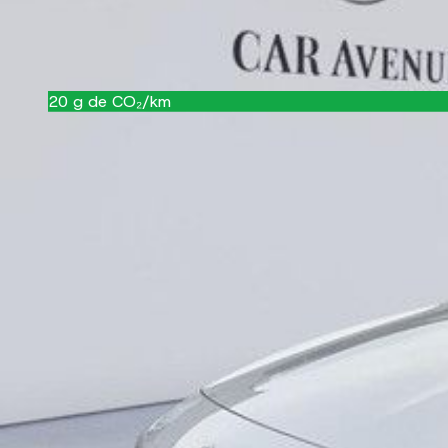
Garantie
24 mois
Référence
49027255
20
g de CO₂/km
A
Historique
Ce qu'il faut savoir sur ce véhicule
Consultez le rapport Car-Pass officiel : kilométrage, 
Voir le rapport
Équipements