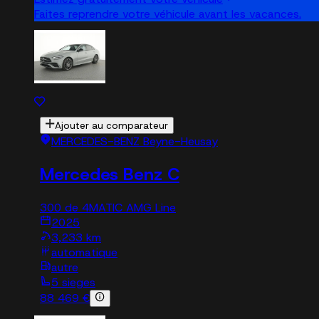
Faites reprendre votre véhicule avant les vacances.
Ajouter au comparateur
MERCEDES-BENZ Beyne-Heusay
Mercedes Benz C
300 de 4MATIC AMG Line
2025
3,233 km
automatique
autre
5 sieges
88 469 €