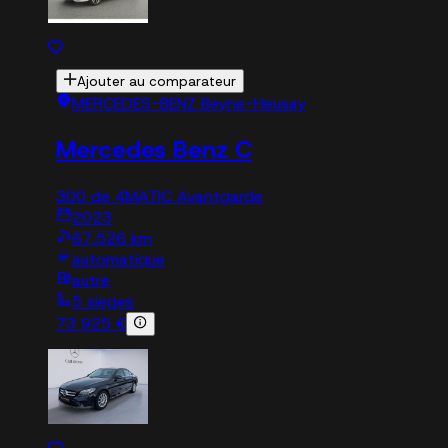
Ajouter au comparateur
MERCEDES-BENZ Beyne-Heusay
Mercedes Benz C
300 de 4MATIC Avantgarde
2023
67,526 km
automatique
autre
5 sieges
73 925 €