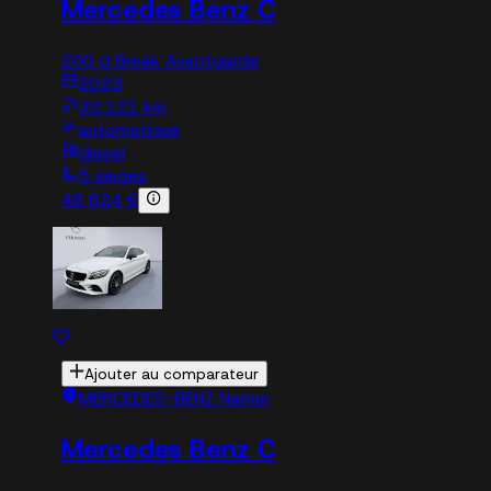
Mercedes Benz C
200 d Break Avantgarde
2023
32,121 km
automatique
diesel
5 sieges
48 824 €
Ajouter au comparateur
MERCEDES-BENZ Namur
Mercedes Benz C