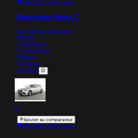
MERCEDES-BENZ Namur
Mercedes-Benz C
200 d Break Avantgarde
2023
38,583 km
automatique
diesel
5 sieges
49 308 €
Ajouter au comparateur
MERCEDES-BENZ Namur