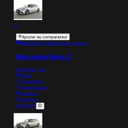
Ajouter au comparateur
MERCEDES-BENZ Beyne-Heusay
Mercedes Benz C
180 AMG Line
2022
76,523 km
automatique
essence
5 sieges
53 071 €