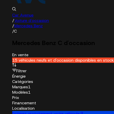
Car Avenue
/
Voiture d'occasion
/
Mercedes Benz
/
C
Mercedes Benz C d'occasion
En vente
15 véhicules neufs et d'occasion disponibles en stock
Filtrer
Énergie
Catégories
Marques
1
Modèles
1
Prix
Financement
Localisation
Estimez gratuitement votre véhicule