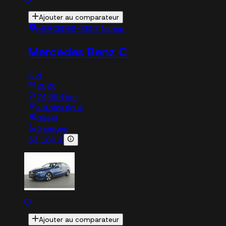
Ajouter au comparateur
MERCEDES-BENZ Namur
Mercedes Benz C
C d
2020
74,054 km
automatique
diesel
5 sieges
53 160 €
Ajouter au comparateur