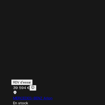
RDV d'essai
39 594 €
MERCEDES-BENZ Arlon
En stock