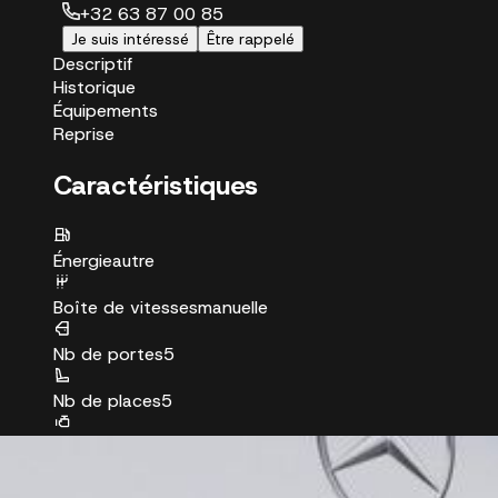
+32 63 87 00 85
Je suis intéressé
Être rappelé
Descriptif
Historique
Équipements
Reprise
Caractéristiques
Énergie
autre
Boîte de vitesses
manuelle
Nb de portes
5
Nb de places
5
Puissance réelle
136 ch
Couleur
grey