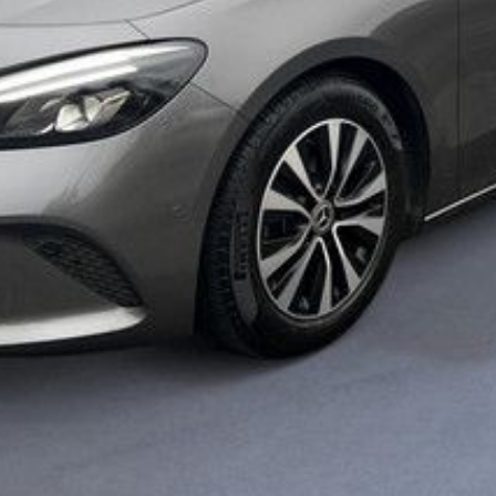
mônières
 hauteur
le : cuir synthétique
ividuel
40