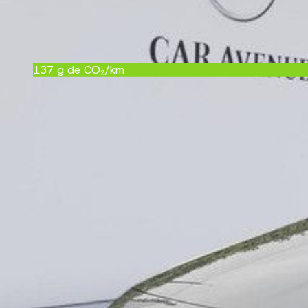
Garantie
24 mois
Référence
50033378
137
g de CO₂/km
C
Historique
Ce qu'il faut savoir sur ce véhicule
Consultez le rapport Car-Pass officiel : kilométrage, 
Voir le rapport
Équipements