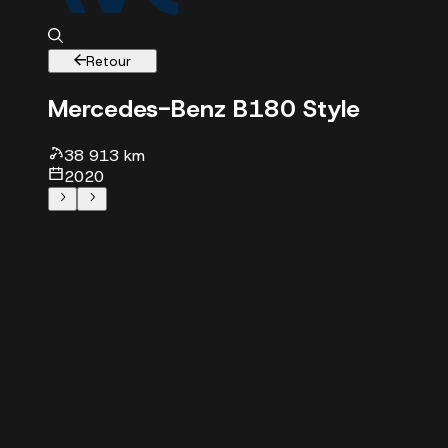
Retour
Mercedes-Benz B
180 Style
38913 km - 202
38 913 km
2020