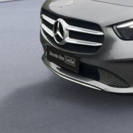
Confort et intérieur
Volant sport cuir
Ciel de pavillon en tissu gris cristal
Rangement au dos des sièges : AV, type : poches au
Fermeture du coffre électrique
Régulateur de vitesse
Cache-bagages flexible
2 appuis-tête AV, 3 appuis-tête AR, avec réglage en
Sellerie : matière principale : tissu, matière additionnel
Accoudoir central AV
Accoudoir central AR
Siège AV conducteur individuel, siège AV passager ind
Sièges AR : banquette, 3 places, assise fixe, 40/20/
Vitres électriques AV, AR, 2 commandes séquentielles
Limiteur de vitesse
Rétroviseurs rabattables
Pack sièges confort