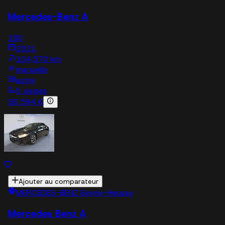
Mercedes-Benz A
180
2021
104,570 km
manuelle
autre
5 sieges
36 594 €
Ajouter au comparateur
MERCEDES-BENZ Beyne-Heusay
Mercedes Benz A