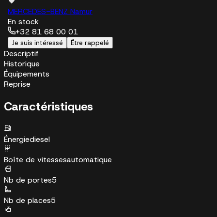
MERCEDES-BENZ Namur
En stock
+32 81 68 00 01
Je suis intéressé
Être rappelé
Descriptif
Historique
Équipements
Reprise
Caractéristiques
Énergie
diesel
Boîte de vitesses
automatique
Nb de portes
5
Nb de places
5