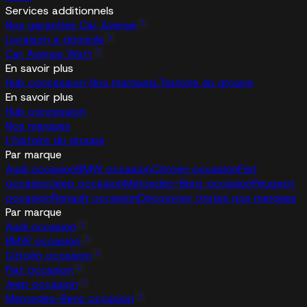
Services additionnels
Nos garanties Car Avenue
Livraison à domicile
Car Avenue Watt
En savoir plus
Hub concession
Nos marques
L'histoire du groupe
En savoir plus
Hub concession
Nos marques
L'histoire du groupe
Par marque
Audi occasion
BMW occasion
Citroën occasion
Fiat
occasion
Jeep occasion
Mercedes-Benz occasion
Peugeot
occasion
Renault occasion
Découvrez toutes nos marques
Par marque
Audi occasion
BMW occasion
Citroën occasion
Fiat occasion
Jeep occasion
Mercedes-Benz occasion