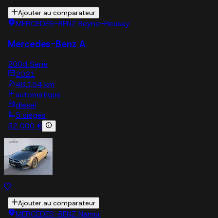
Ajouter au comparateur
MERCEDES-BENZ Beyne-Heusay
Mercedes-Benz A
200d Serie
2021
48,154 km
automatique
diesel
5 sieges
32 000 €
Ajouter au comparateur
MERCEDES-BENZ Namur