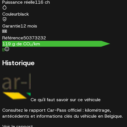
Puissance réelle
116 ch
Couleur
black
Garantie
12 mois
Référence
50373232
119
g de CO₂/km
B
Historique
Ce qu'il faut savoir sur ce véhicule
Consultez le rapport Car-Pass officiel : kilométrage,
antécédents et informations clés du véhicule en Belgique.
Voir le rapport