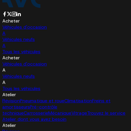
Acheter
Véhicules d'occasion
A
Véhicules neufs
A
Tous les véhicules
Acheter
Véhicules d'occasion
A
Véhicules neufs
A
Tous les véhicules
Atelier
Révision
Pneumatique et roue
Climatisation
Freins et
amortisseurs
Pré-contrôle
technique
Carrosserie
Mécanique
Vitrage
Trouvez le service
Atelier dont vous avez besoin
Atelier