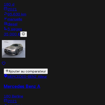
180 d
2021
95,630 km
manuelle
diesel
5 sieges
35 000 €
Ajouter au comparateur
MERCEDES-BENZ Alleur
Mercedes Benz A
180 Berline
2021