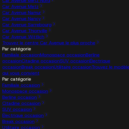
Car Avenue Metz Nord
Car Avenue Metz
Car Avenue Namur
Car Avenue Nancy
Car Avenue Sarrebourg
Car Avenue Thionville
Car Avenue Wittlich
Trouvez le centre Car Avenue le plus proche
Par catégorie
Familiale occasion
Monospace occasion
Berline
occasion
Citadine occasion
SUV occasion
Électrique
occasion
Break occasion
Utilitaire occasion
Trouvez le modèl
qui vous convient
Par catégorie
Familiale occasion
Monospace occasion
Berline occasion
Citadine occasion
SUV occasion
Électrique occasion
Break occasion
Utilitaire occasion