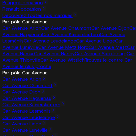
Peugeot occasion
Renault occasion
Découvrez toutes nos marques
Par pôle Car Avenue
Car Avenue Arlon
Car Avenue Chaumont
Car Avenue Dijon
Ca
Avenue Haguenau
Car Avenue Kaiserslautern
Car Avenue
Lesménils
Car Avenue Leudelange
Car Avenue Liege
Car
Avenue Lunéville
Car Avenue Metz Nord
Car Avenue Metz
Car
Avenue Namur
Car Avenue Nancy
Car Avenue Sarrebourg
Car
Avenue Thionville
Car Avenue Wittlich
Trouvez le centre Car
Avenue le plus proche
Par pôle Car Avenue
Car Avenue Arlon
Car Avenue Chaumont
Car Avenue Dijon
Car Avenue Haguenau
Car Avenue Kaiserslautern
Car Avenue Lesménils
Car Avenue Leudelange
Car Avenue Liege
Car Avenue Lunéville