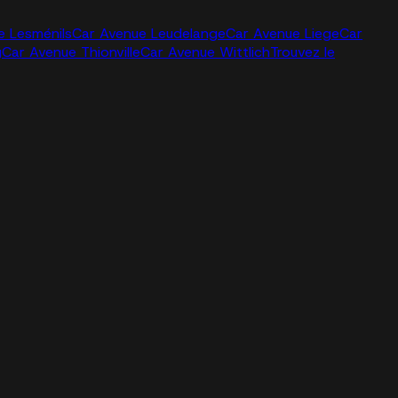
e Lesménils
Car Avenue Leudelange
Car Avenue Liege
Car
g
Car Avenue Thionville
Car Avenue Wittlich
Trouvez le