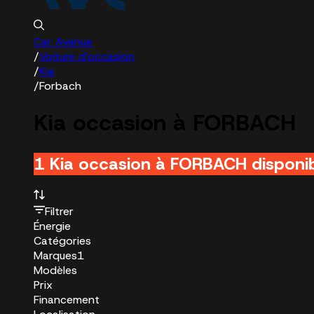
Car Avenue
/
Voiture d'occasion
/
Kia
/
Forbach
Kia occasion à FORBACH
1 Kia occasion à FORBACH disponib
Filtrer
Énergie
Catégories
Marques
1
Modèles
Prix
Financement