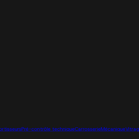
ortisseurs
Pré-contrôle technique
Carrosserie
Mécanique
Vitra