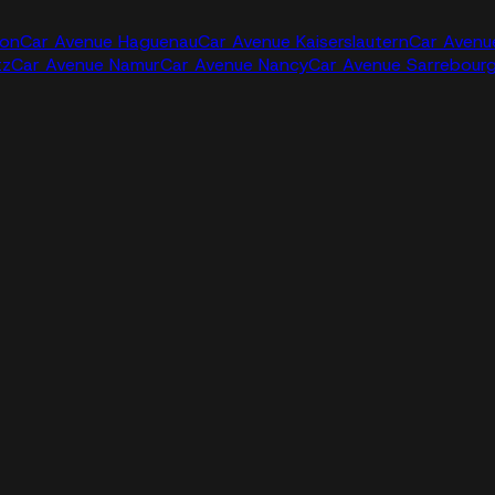
jon
Car Avenue Haguenau
Car Avenue Kaiserslautern
Car Avenu
tz
Car Avenue Namur
Car Avenue Nancy
Car Avenue Sarrebour