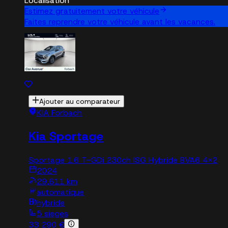
Localisation
Estimez gratuitement votre véhicule
Faites reprendre votre véhicule avant les vacances.
Ajouter au comparateur
KIA Forbach
Kia Sportage
Sportage 1.6 T-GDi 230ch ISG Hybride BVA6 4x2
2024
29,611 km
automatique
hybride
5 sieges
33 290 €