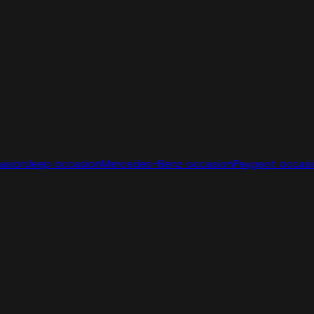
casion
Jeep occasion
Mercedes-Benz occasion
Peugeot occas