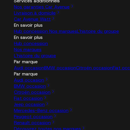
Services additionnels
Nos garanties Car Avenue
Livraison à domicile
Car Avenue Watt
En savoir plus
Hub concession
Nos marques
L'histoire du groupe
En savoir plus
Hub concession
Nos marques
L'histoire du groupe
Par marque
Audi occasion
BMW occasion
Citroën occasion
Fiat oc
Par marque
Audi occasion
BMW occasion
Citroën occasion
Fiat occasion
Jeep occasion
Mercedes-Benz occasion
Peugeot occasion
Renault occasion
Découvrez toutes nos marques