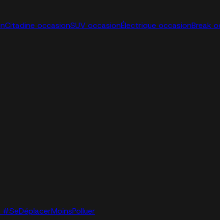
on
Citadine occasion
SUV occasion
Électrique occasion
Break o
lo. #SeDéplacerMoinsPolluer