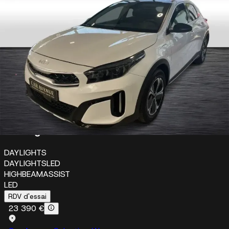
18W
ALUW
TINTEDW
Mécanique et performance
HILLHOLDER
INDUCTION
STARTSTOP
Éclairage
DAYLIGHTS
DAYLIGHTSLED
HIGHBEAMASSIST
LED
RDV d'essai
23 390 €