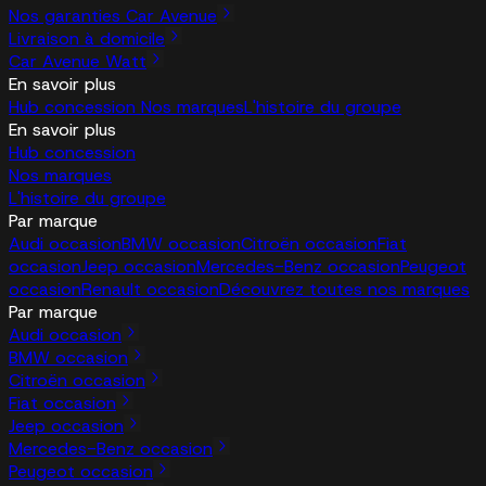
Nos garanties Car Avenue
Livraison à domicile
Car Avenue Watt
En savoir plus
Hub concession
Nos marques
L'histoire du groupe
En savoir plus
Hub concession
Nos marques
L'histoire du groupe
Par marque
Audi occasion
BMW occasion
Citroën occasion
Fiat
occasion
Jeep occasion
Mercedes-Benz occasion
Peugeot
occasion
Renault occasion
Découvrez toutes nos marques
Par marque
Audi occasion
BMW occasion
Citroën occasion
Fiat occasion
Jeep occasion
Mercedes-Benz occasion
Peugeot occasion