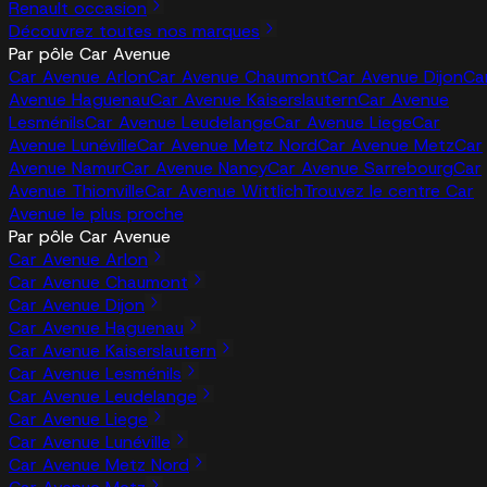
Renault occasion
Découvrez toutes nos marques
Par pôle Car Avenue
Car Avenue Arlon
Car Avenue Chaumont
Car Avenue Dijon
Ca
Avenue Haguenau
Car Avenue Kaiserslautern
Car Avenue
Lesménils
Car Avenue Leudelange
Car Avenue Liege
Car
Avenue Lunéville
Car Avenue Metz Nord
Car Avenue Metz
Car
Avenue Namur
Car Avenue Nancy
Car Avenue Sarrebourg
Car
Avenue Thionville
Car Avenue Wittlich
Trouvez le centre Car
Avenue le plus proche
Par pôle Car Avenue
Car Avenue Arlon
Car Avenue Chaumont
Car Avenue Dijon
Car Avenue Haguenau
Car Avenue Kaiserslautern
Car Avenue Lesménils
Car Avenue Leudelange
Car Avenue Liege
Car Avenue Lunéville
Car Avenue Metz Nord