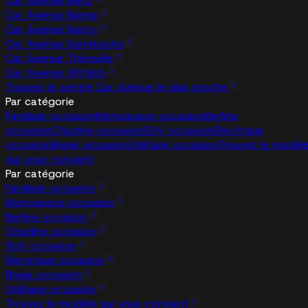
Car Avenue Metz
Car Avenue Namur
Car Avenue Nancy
Car Avenue Sarrebourg
Car Avenue Thionville
Car Avenue Wittlich
Trouvez le centre Car Avenue le plus proche
Par catégorie
Familiale occasion
Monospace occasion
Berline
occasion
Citadine occasion
SUV occasion
Électrique
occasion
Break occasion
Utilitaire occasion
Trouvez le modèl
qui vous convient
Par catégorie
Familiale occasion
Monospace occasion
Berline occasion
Citadine occasion
SUV occasion
Électrique occasion
Break occasion
Utilitaire occasion
Trouvez le modèle qui vous convient