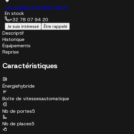
Car Avenue Selection Wavre
En stock
+32 78 07 94 20
Je suis intéressé
Être rappelé
Descriptif
Historique
Équipements
Reprise
Caractéristiques
Énergie
hybride
Boîte de vitesses
automatique
Nb de portes
5
Nb de places
5