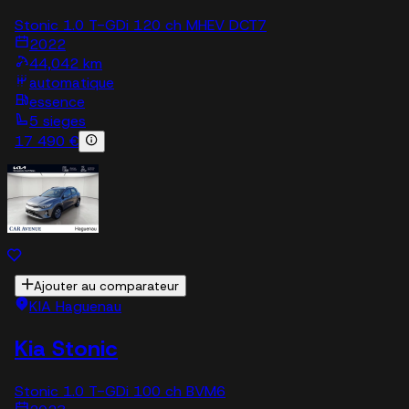
Stonic 1.0 T-GDi 120 ch MHEV DCT7
2022
44,042 km
automatique
essence
5 sieges
17 490 €
Ajouter au comparateur
KIA Haguenau
Kia Stonic
Stonic 1.0 T-GDi 100 ch BVM6