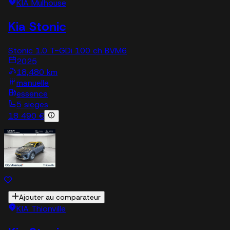
KIA Mulhouse
Kia Stonic
Stonic 1.0 T-GDi 100 ch BVM6
2025
18,480 km
manuelle
essence
5 sieges
18 490 €
Ajouter au comparateur
KIA Thionville