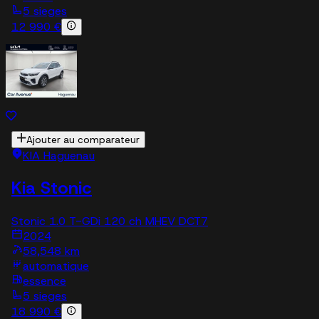
5 sieges
12 990 €
Ajouter au comparateur
KIA Haguenau
Kia Stonic
Stonic 1.0 T-GDi 120 ch MHEV DCT7
2024
58,548 km
automatique
essence
5 sieges
18 990 €