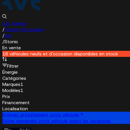
Car Avenue
/
Voiture d'occasion
/
Kia
/
Stonic
En vente
16 véhicules neufs et d'occasion disponibles en stock
Filtrer
Énergie
Catégories
Marques
1
Modèles
1
Prix
Financement
Localisation
Estimez gratuitement votre véhicule
Faites reprendre votre véhicule avant les vacances.