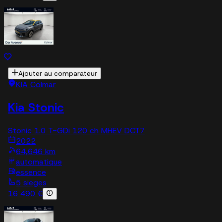
Ajouter au comparateur
KIA Colmar
Kia Stonic
Stonic 1.0 T-GDi 120 ch MHEV DCT7
2022
64,646 km
automatique
essence
5 sieges
16 490 €