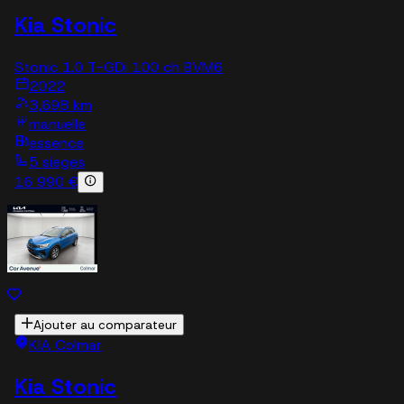
Kia Stonic
Stonic 1.0 T-GDi 100 ch BVM6
2022
3,698 km
manuelle
essence
5 sieges
16 990 €
Ajouter au comparateur
KIA Colmar
Kia Stonic