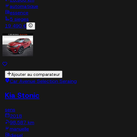
automatique
essence
5 sieges
19 490 €
Ajouter au comparateur
Car Avenue Selection Seraing
Kia Stonic
sens
2018
98,587 km
manuelle
diesel