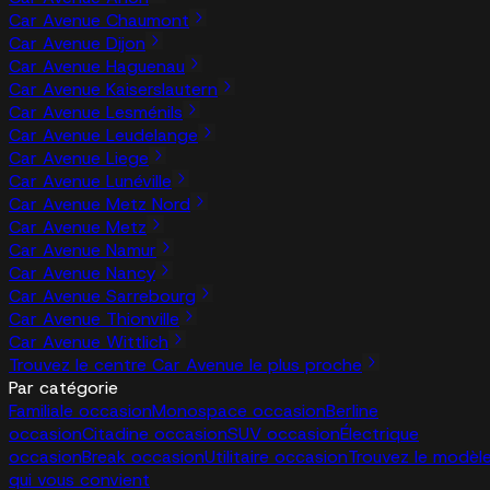
Car Avenue Chaumont
Car Avenue Dijon
Car Avenue Haguenau
Car Avenue Kaiserslautern
Car Avenue Lesménils
Car Avenue Leudelange
Car Avenue Liege
Car Avenue Lunéville
Car Avenue Metz Nord
Car Avenue Metz
Car Avenue Namur
Car Avenue Nancy
Car Avenue Sarrebourg
Car Avenue Thionville
Car Avenue Wittlich
Trouvez le centre Car Avenue le plus proche
Par catégorie
Familiale occasion
Monospace occasion
Berline
occasion
Citadine occasion
SUV occasion
Électrique
occasion
Break occasion
Utilitaire occasion
Trouvez le modèl
qui vous convient