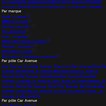
occasion
Jeep occasion
Mercedes-Benz occasion
Peugeot
occasion
Renault occasion
Découvrez toutes nos marques
Par marque
Audi occasion
BMW occasion
Citroën occasion
Fiat occasion
Jeep occasion
Mercedes-Benz occasion
Peugeot occasion
Renault occasion
Découvrez toutes nos marques
Par pôle Car Avenue
Car Avenue Arlon
Car Avenue Chaumont
Car Avenue Dijon
Ca
Avenue Haguenau
Car Avenue Kaiserslautern
Car Avenue
Lesménils
Car Avenue Leudelange
Car Avenue Liege
Car
Avenue Lunéville
Car Avenue Metz Nord
Car Avenue Metz
Car
Avenue Namur
Car Avenue Nancy
Car Avenue Sarrebourg
Car
Avenue Thionville
Car Avenue Wittlich
Trouvez le centre Car
Avenue le plus proche
Par pôle Car Avenue
Car Avenue Arlon