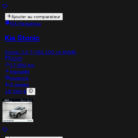
Ajouter au comparateur
KIA Haguenau
Kia Stonic
Stonic 1.0 T-GDi 100 ch BVM6
2025
17,990 km
manuelle
essence
5 sieges
18 290 €