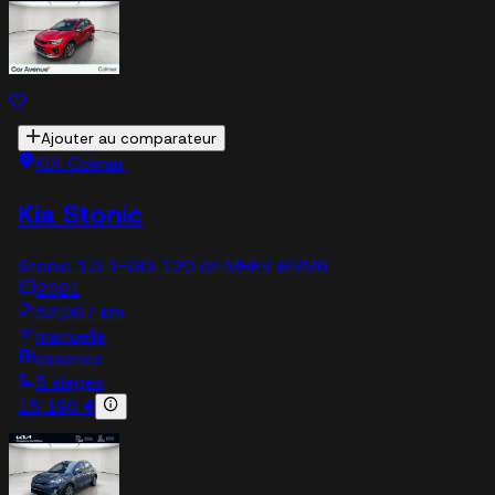
Ajouter au comparateur
KIA Colmar
Kia Stonic
Stonic 1.0 T-GDi 120 ch MHEV iBVM6
2021
52,067 km
manuelle
essence
5 sieges
15 190 €