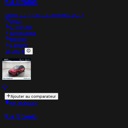
Kia Stonic
Stonic 1.0 T-GDi 120 ch MHEV DCT7
2022
27,554 km
automatique
essence
5 sieges
18 290 €
Ajouter au comparateur
KIA Mulhouse
Kia Stonic