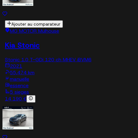
Ajouter au comparateur
MG MOTOR Mulhouse
Kia Stonic
Stonic 1.0 T-GDi 120 ch MHEV iBVM6
2021
55,474 km
manuelle
essence
5 sieges
14 190 €