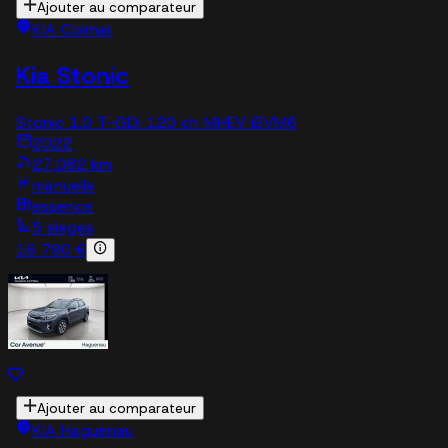
Ajouter au comparateur
KIA Colmar
Kia Stonic
Stonic 1.0 T-GDi 120 ch MHEV iBVM6
2022
27,082 km
manuelle
essence
5 sieges
16 790 €
Ajouter au comparateur
KIA Haguenau