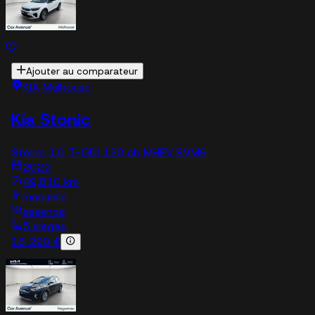
Ajouter au comparateur
KIA Mulhouse
Kia Stonic
Stonic 1.0 T-GDi 120 ch MHEV BVM6
2022
49,810 km
manuelle
essence
5 sieges
16 290 €