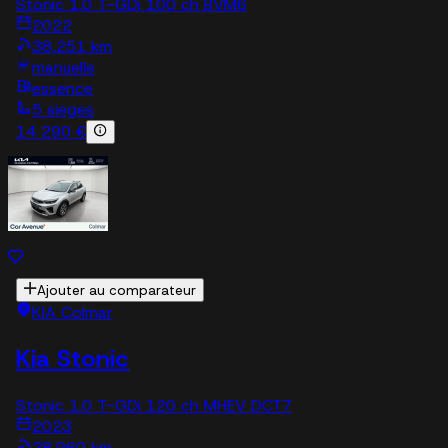
Stonic 1.0 T-GDi 100 ch BVM6
2022
38,251 km
manuelle
essence
5 sieges
14 290 €
Ajouter au comparateur
KIA Colmar
Kia Stonic
Stonic 1.0 T-GDi 120 ch MHEV DCT7
2023
28,960 km