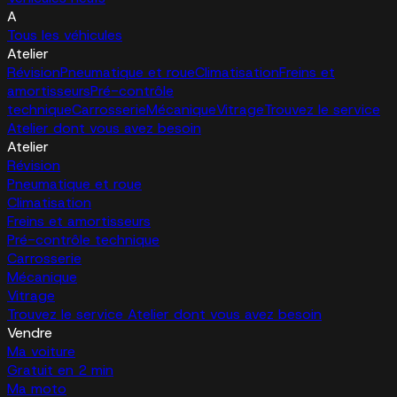
A
Tous les véhicules
Atelier
Révision
Pneumatique et roue
Climatisation
Freins et
amortisseurs
Pré-contrôle
technique
Carrosserie
Mécanique
Vitrage
Trouvez le service
Atelier dont vous avez besoin
Atelier
Révision
Pneumatique et roue
Climatisation
Freins et amortisseurs
Pré-contrôle technique
Carrosserie
Mécanique
Vitrage
Trouvez le service Atelier dont vous avez besoin
Vendre
Ma voiture
Gratuit en 2 min
Ma moto