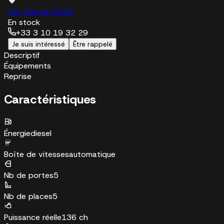
Car Avenue Store
En stock
+33 3 10 19 32 29
Je suis intéressé
Être rappelé
Descriptif
Équipements
Reprise
Caractéristiques
Énergie
diesel
Boîte de vitesses
automatique
Nb de portes
5
Nb de places
5
Puissance réelle
136 ch