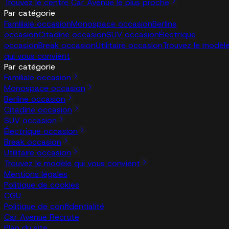
Trouvez le centre Car Avenue le plus proche
Par catégorie
Familiale occasion
Monospace occasion
Berline
occasion
Citadine occasion
SUV occasion
Électrique
occasion
Break occasion
Utilitaire occasion
Trouvez le modèl
qui vous convient
Par catégorie
Familiale occasion
Monospace occasion
Berline occasion
Citadine occasion
SUV occasion
Électrique occasion
Break occasion
Utilitaire occasion
Trouvez le modèle qui vous convient
Mentions légales
Politique de cookies
CGU
Politique de confidentialité
Car Avenue Recrute
Plan du site