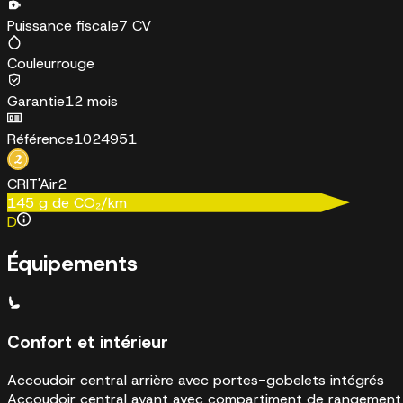
Puissance fiscale
7 CV
Couleur
rouge
Garantie
12 mois
Référence
1024951
CRIT'Air
2
145
g de CO₂/km
D
Équipements
Confort et intérieur
Accoudoir central arrière avec portes-gobelets intégrés
Accoudoir central avant avec compartiment de rangement