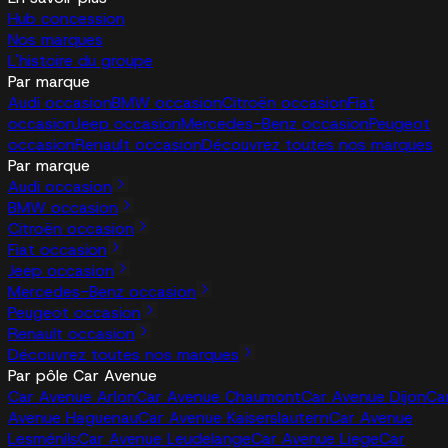
Hub concession
Nos marques
L'histoire du groupe
Par marque
Audi occasion
BMW occasion
Citroën occasion
Fiat
occasion
Jeep occasion
Mercedes-Benz occasion
Peugeot
occasion
Renault occasion
Découvrez toutes nos marques
Par marque
Audi occasion
BMW occasion
Citroën occasion
Fiat occasion
Jeep occasion
Mercedes-Benz occasion
Peugeot occasion
Renault occasion
Découvrez toutes nos marques
Par pôle Car Avenue
Car Avenue Arlon
Car Avenue Chaumont
Car Avenue Dijon
Ca
Avenue Haguenau
Car Avenue Kaiserslautern
Car Avenue
Lesménils
Car Avenue Leudelange
Car Avenue Liege
Car