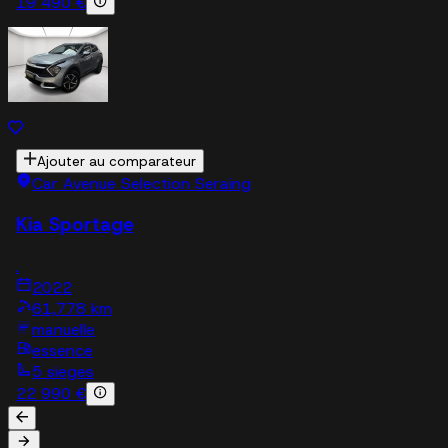
19 490 €
Ajouter au comparateur
Car Avenue Selection Seraing
Kia Sportage
.
2022
61,778 km
manuelle
essence
5 sieges
22 990 €