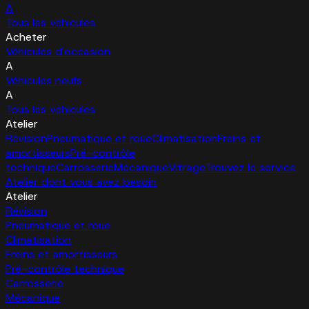
A
Tous les véhicules
Acheter
Véhicules d'occasion
A
Véhicules neufs
A
Tous les véhicules
Atelier
Révision
Pneumatique et roue
Climatisation
Freins et
amortisseurs
Pré-contrôle
technique
Carrosserie
Mécanique
Vitrage
Trouvez le service
Atelier dont vous avez besoin
Atelier
Révision
Pneumatique et roue
Climatisation
Freins et amortisseurs
Pré-contrôle technique
Carrosserie
Mécanique