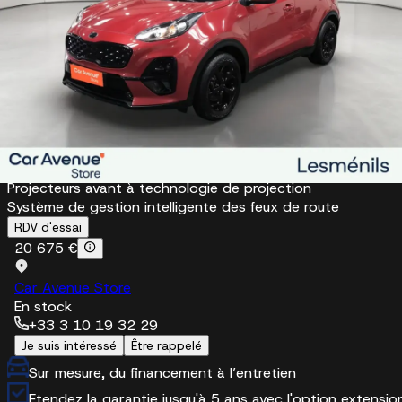
Système Stop & Go (ISG)
Éclairage
Allumage automatique des projecteurs en fonction de la
luminosité
Feux arrière à LED
Feux avant diurnes à LED
Projecteurs antibrouillard avant
Projecteurs avant à technologie de projection
Système de gestion intelligente des feux de route
RDV d'essai
20 675 €
Car Avenue Store
En stock
+33 3 10 19 32 29
Je suis intéressé
Être rappelé
Sur mesure, du financement à l’entretien
Etendez la garantie jusqu'à 5 ans avec l'option extensio