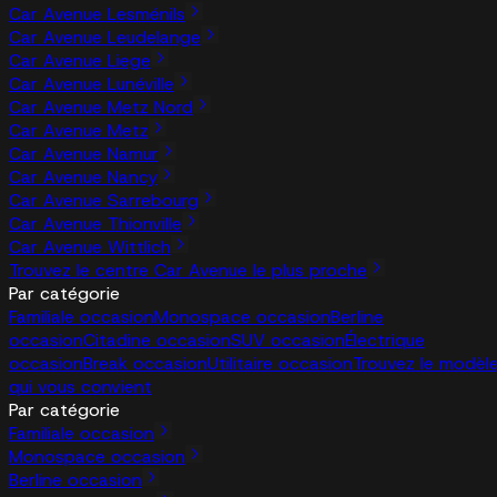
Car Avenue Lesménils
Car Avenue Leudelange
Car Avenue Liege
Car Avenue Lunéville
Car Avenue Metz Nord
Car Avenue Metz
Car Avenue Namur
Car Avenue Nancy
Car Avenue Sarrebourg
Car Avenue Thionville
Car Avenue Wittlich
Trouvez le centre Car Avenue le plus proche
Par catégorie
Familiale occasion
Monospace occasion
Berline
occasion
Citadine occasion
SUV occasion
Électrique
occasion
Break occasion
Utilitaire occasion
Trouvez le modèl
qui vous convient
Par catégorie
Familiale occasion
Monospace occasion
Berline occasion