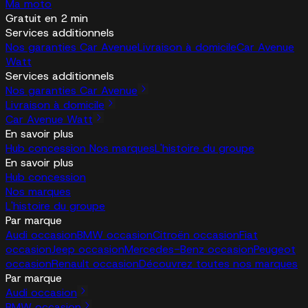
Ma moto
Gratuit en 2 min
Services additionnels
Nos garanties Car Avenue
Livraison à domicile
Car Avenue
Watt
Services additionnels
Nos garanties Car Avenue
Livraison à domicile
Car Avenue Watt
En savoir plus
Hub concession
Nos marques
L'histoire du groupe
En savoir plus
Hub concession
Nos marques
L'histoire du groupe
Par marque
Audi occasion
BMW occasion
Citroën occasion
Fiat
occasion
Jeep occasion
Mercedes-Benz occasion
Peugeot
occasion
Renault occasion
Découvrez toutes nos marques
Par marque
Audi occasion
BMW occasion