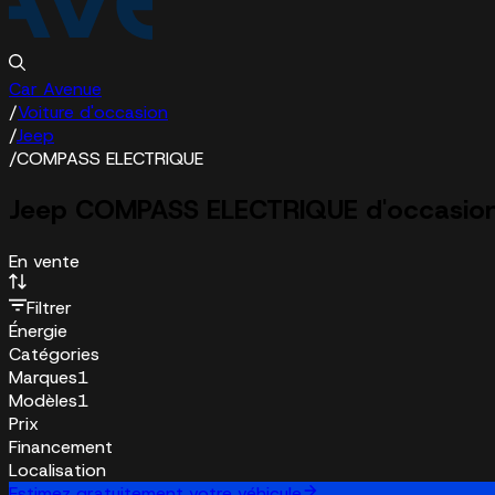
Car Avenue
/
Voiture d'occasion
/
Jeep
/
COMPASS ELECTRIQUE
Jeep COMPASS ELECTRIQUE d'occasio
En vente
Filtrer
Énergie
Catégories
Marques
1
Modèles
1
Prix
Financement
Localisation
Estimez gratuitement votre véhicule