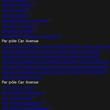
Citroën occasion
Fiat occasion
Jeep occasion
Mercedes-Benz occasion
Peugeot occasion
Renault occasion
Découvrez toutes nos marques
Par pôle Car Avenue
Car Avenue Arlon
Car Avenue Chaumont
Car Avenue Dijon
Ca
Avenue Haguenau
Car Avenue Kaiserslautern
Car Avenue
Lesménils
Car Avenue Leudelange
Car Avenue Liege
Car
Avenue Lunéville
Car Avenue Metz Nord
Car Avenue Metz
Car
Avenue Namur
Car Avenue Nancy
Car Avenue Sarrebourg
Car
Avenue Thionville
Car Avenue Wittlich
Trouvez le centre Car
Avenue le plus proche
Par pôle Car Avenue
Car Avenue Arlon
Car Avenue Chaumont
Car Avenue Dijon
Car Avenue Haguenau
Car Avenue Kaiserslautern