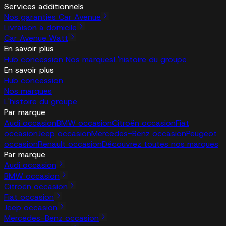
Services additionnels
Nos garanties Car Avenue
Livraison à domicile
Car Avenue Watt
En savoir plus
Hub concession
Nos marques
L'histoire du groupe
En savoir plus
Hub concession
Nos marques
L'histoire du groupe
Par marque
Audi occasion
BMW occasion
Citroën occasion
Fiat
occasion
Jeep occasion
Mercedes-Benz occasion
Peugeot
occasion
Renault occasion
Découvrez toutes nos marques
Par marque
Audi occasion
BMW occasion
Citroën occasion
Fiat occasion
Jeep occasion
Mercedes-Benz occasion