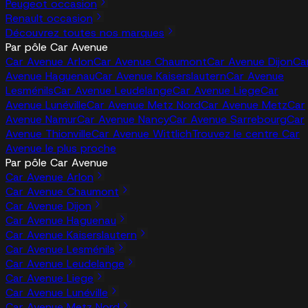
Peugeot occasion
Renault occasion
Découvrez toutes nos marques
Par pôle Car Avenue
Car Avenue Arlon
Car Avenue Chaumont
Car Avenue Dijon
Ca
Avenue Haguenau
Car Avenue Kaiserslautern
Car Avenue
Lesménils
Car Avenue Leudelange
Car Avenue Liege
Car
Avenue Lunéville
Car Avenue Metz Nord
Car Avenue Metz
Car
Avenue Namur
Car Avenue Nancy
Car Avenue Sarrebourg
Car
Avenue Thionville
Car Avenue Wittlich
Trouvez le centre Car
Avenue le plus proche
Par pôle Car Avenue
Car Avenue Arlon
Car Avenue Chaumont
Car Avenue Dijon
Car Avenue Haguenau
Car Avenue Kaiserslautern
Car Avenue Lesménils
Car Avenue Leudelange
Car Avenue Liege
Car Avenue Lunéville
Car Avenue Metz Nord