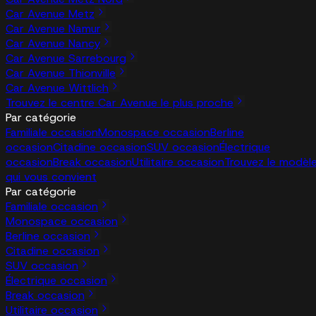
Car Avenue Metz
Car Avenue Namur
Car Avenue Nancy
Car Avenue Sarrebourg
Car Avenue Thionville
Car Avenue Wittlich
Trouvez le centre Car Avenue le plus proche
Par catégorie
Familiale occasion
Monospace occasion
Berline
occasion
Citadine occasion
SUV occasion
Électrique
occasion
Break occasion
Utilitaire occasion
Trouvez le modèl
qui vous convient
Par catégorie
Familiale occasion
Monospace occasion
Berline occasion
Citadine occasion
SUV occasion
Électrique occasion
Break occasion
Utilitaire occasion