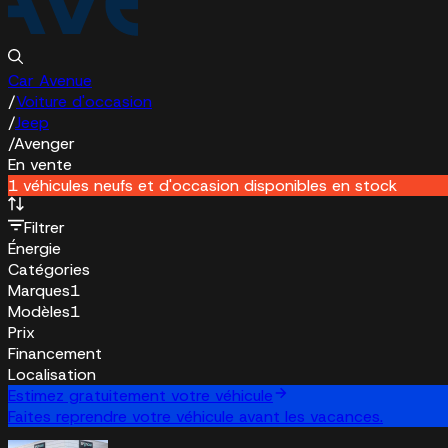
Car Avenue
/
Voiture d'occasion
/
Jeep
/
Avenger
En vente
1 véhicules neufs et d'occasion disponibles en stock
Filtrer
Énergie
Catégories
Marques
1
Modèles
1
Prix
Financement
Localisation
Estimez gratuitement votre véhicule
Faites reprendre votre véhicule avant les vacances.