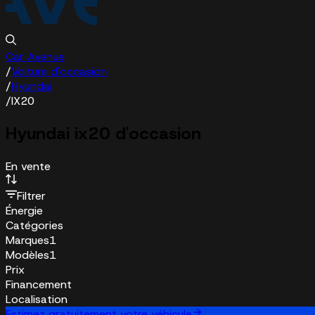
Car Avenue
/
Voiture d'occasion
/
Hyundai
/
IX20
Hyundai ix20 d'occasion
En vente
Filtrer
Énergie
Catégories
Marques
1
Modèles
1
Prix
Financement
Localisation
Estimez gratuitement votre véhicule