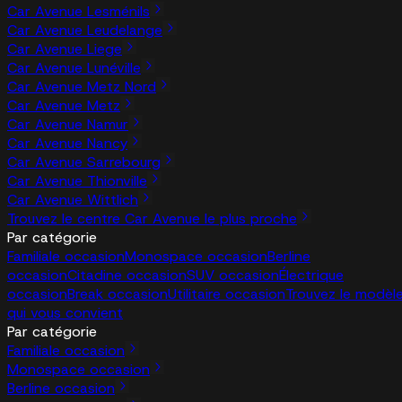
Car Avenue Lesménils
Car Avenue Leudelange
Car Avenue Liege
Car Avenue Lunéville
Car Avenue Metz Nord
Car Avenue Metz
Car Avenue Namur
Car Avenue Nancy
Car Avenue Sarrebourg
Car Avenue Thionville
Car Avenue Wittlich
Trouvez le centre Car Avenue le plus proche
Par catégorie
Familiale occasion
Monospace occasion
Berline
occasion
Citadine occasion
SUV occasion
Électrique
occasion
Break occasion
Utilitaire occasion
Trouvez le modèl
qui vous convient
Par catégorie
Familiale occasion
Monospace occasion
Berline occasion