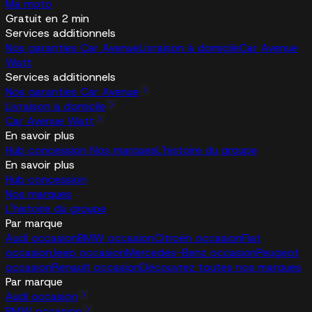
Ma moto
Gratuit en 2 min
Services additionnels
Nos garanties Car Avenue
Livraison à domicile
Car Avenue
Watt
Services additionnels
Nos garanties Car Avenue
Livraison à domicile
Car Avenue Watt
En savoir plus
Hub concession
Nos marques
L'histoire du groupe
En savoir plus
Hub concession
Nos marques
L'histoire du groupe
Par marque
Audi occasion
BMW occasion
Citroën occasion
Fiat
occasion
Jeep occasion
Mercedes-Benz occasion
Peugeot
occasion
Renault occasion
Découvrez toutes nos marques
Par marque
Audi occasion
BMW occasion