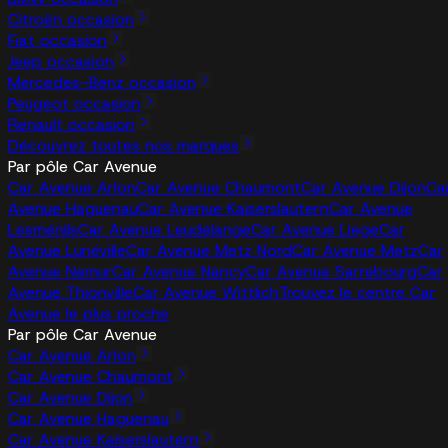
Citroën occasion
Fiat occasion
Jeep occasion
Mercedes-Benz occasion
Peugeot occasion
Renault occasion
Découvrez toutes nos marques
Par pôle Car Avenue
Car Avenue Arlon
Car Avenue Chaumont
Car Avenue Dijon
Ca
Avenue Haguenau
Car Avenue Kaiserslautern
Car Avenue
Lesménils
Car Avenue Leudelange
Car Avenue Liege
Car
Avenue Lunéville
Car Avenue Metz Nord
Car Avenue Metz
Car
Avenue Namur
Car Avenue Nancy
Car Avenue Sarrebourg
Car
Avenue Thionville
Car Avenue Wittlich
Trouvez le centre Car
Avenue le plus proche
Par pôle Car Avenue
Car Avenue Arlon
Car Avenue Chaumont
Car Avenue Dijon
Car Avenue Haguenau
Car Avenue Kaiserslautern