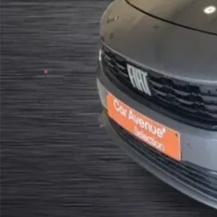
Confort et intérieur
AIRCOAUTO
AIRCOMAN
ARMREST
AUTODIMMIRROR
ELECSEATS
FOLDINGREARSEAT
FRONTELECW
LEATHERSTEER
MULTISTEERING
REARELECW
Sécurité et assistance à la conduite
DRIVERAIRBAG
EMERGENCYSYSTEM
ESP
ESP
ISOFIX