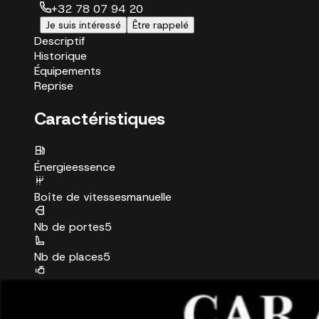
+32 78 07 94 20
Je suis intéressé
Être rappelé
Descriptif
Historique
Équipements
Reprise
Caractéristiques
Énergie
essence
Boîte de vitesses
manuelle
Nb de portes
5
Nb de places
5
Puissance réelle
99 ch
Puissance fiscale
6 CV