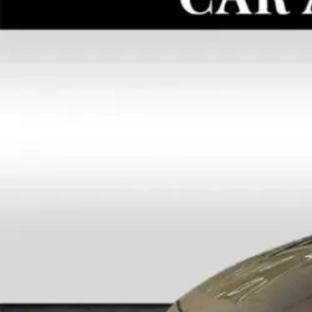
Couleur
black
Référence
31042
Historique
Ce qu'il faut savoir sur ce véhicule
Consultez le rapport Car-Pass officiel : kilométrage, 
Voir le rapport
Équipements