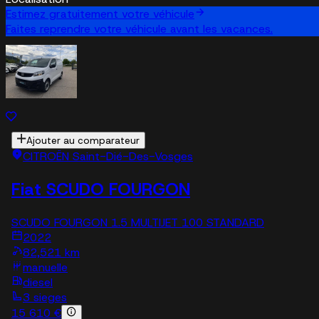
Estimez gratuitement votre véhicule
Faites reprendre votre véhicule avant les vacances.
Ajouter au comparateur
CITROËN Saint-Dié-Des-Vosges
Fiat SCUDO FOURGON
SCUDO FOURGON 1.5 MULTIJET 100 STANDARD
2022
82,521 km
manuelle
diesel
3 sieges
15 610 €