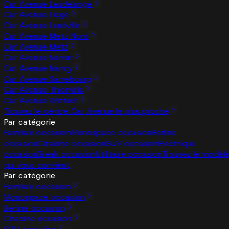
Car Avenue Leudelange
Car Avenue Liege
Car Avenue Lunéville
Car Avenue Metz Nord
Car Avenue Metz
Car Avenue Namur
Car Avenue Nancy
Car Avenue Sarrebourg
Car Avenue Thionville
Car Avenue Wittlich
Trouvez le centre Car Avenue le plus proche
Par catégorie
Familiale occasion
Monospace occasion
Berline
occasion
Citadine occasion
SUV occasion
Électrique
occasion
Break occasion
Utilitaire occasion
Trouvez le modèl
qui vous convient
Par catégorie
Familiale occasion
Monospace occasion
Berline occasion
Citadine occasion