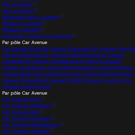
Fiat occasion
Jeep occasion
Mercedes-Benz occasion
Peugeot occasion
Renault occasion
Découvrez toutes nos marques
Par pôle Car Avenue
Car Avenue Arlon
Car Avenue Chaumont
Car Avenue Dijon
Ca
Avenue Haguenau
Car Avenue Kaiserslautern
Car Avenue
Lesménils
Car Avenue Leudelange
Car Avenue Liege
Car
Avenue Lunéville
Car Avenue Metz Nord
Car Avenue Metz
Car
Avenue Namur
Car Avenue Nancy
Car Avenue Sarrebourg
Car
Avenue Thionville
Car Avenue Wittlich
Trouvez le centre Car
Avenue le plus proche
Par pôle Car Avenue
Car Avenue Arlon
Car Avenue Chaumont
Car Avenue Dijon
Car Avenue Haguenau
Car Avenue Kaiserslautern
Car Avenue Lesménils