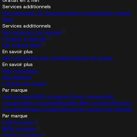
Gratuit en 2 min
Services additionnels
Nos garanties Car Avenue
Livraison à domicile
Car Avenue
Watt
Services additionnels
Nos garanties Car Avenue
Livraison à domicile
Car Avenue Watt
En savoir plus
Hub concession
Nos marques
L'histoire du groupe
En savoir plus
Hub concession
Nos marques
L'histoire du groupe
Par marque
Audi occasion
BMW occasion
Citroën occasion
Fiat
occasion
Jeep occasion
Mercedes-Benz occasion
Peugeot
occasion
Renault occasion
Découvrez toutes nos marques
Par marque
Audi occasion
BMW occasion
Citroën occasion