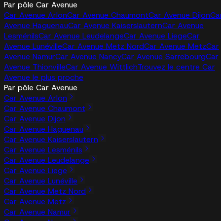
Par pôle Car Avenue
Car Avenue Arlon
Car Avenue Chaumont
Car Avenue Dijon
Ca
Avenue Haguenau
Car Avenue Kaiserslautern
Car Avenue
Lesménils
Car Avenue Leudelange
Car Avenue Liege
Car
Avenue Lunéville
Car Avenue Metz Nord
Car Avenue Metz
Car
Avenue Namur
Car Avenue Nancy
Car Avenue Sarrebourg
Car
Avenue Thionville
Car Avenue Wittlich
Trouvez le centre Car
Avenue le plus proche
Par pôle Car Avenue
Car Avenue Arlon
Car Avenue Chaumont
Car Avenue Dijon
Car Avenue Haguenau
Car Avenue Kaiserslautern
Car Avenue Lesménils
Car Avenue Leudelange
Car Avenue Liege
Car Avenue Lunéville
Car Avenue Metz Nord
Car Avenue Metz
Car Avenue Namur