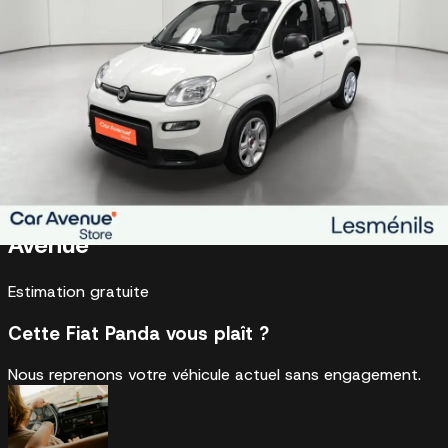
+33 3 10 19 32 29
Je suis intéressé
Être rappelé
Sur mesure, du financement à l’entretien
Etendez la garantie jusqu'à 5 ans avec l'option extensio
dans le financement
Véhicule reconditionné et garantie
Véhicule certifié Car Avenue 2ème vie
Faire reprendre mon véhicule par Car
Avenue
Estimation gratuite
Cette Fiat Panda vous plaît ?
Nous reprenons votre véhicule actuel sans engagement.