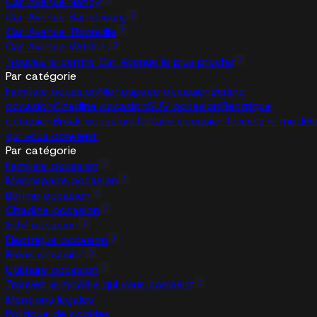
Car Avenue Nancy
Car Avenue Sarrebourg
Car Avenue Thionville
Car Avenue Wittlich
Trouvez le centre Car Avenue le plus proche
Par catégorie
Familiale occasion
Monospace occasion
Berline
occasion
Citadine occasion
SUV occasion
Électrique
occasion
Break occasion
Utilitaire occasion
Trouvez le modèl
qui vous convient
Par catégorie
Familiale occasion
Monospace occasion
Berline occasion
Citadine occasion
SUV occasion
Électrique occasion
Break occasion
Utilitaire occasion
Trouvez le modèle qui vous convient
Mentions légales
Politique de cookies