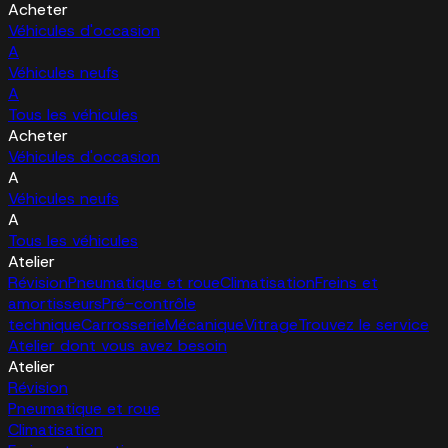
Acheter
Véhicules d'occasion
A
Véhicules neufs
A
Tous les véhicules
Acheter
Véhicules d'occasion
A
Véhicules neufs
A
Tous les véhicules
Atelier
Révision
Pneumatique et roue
Climatisation
Freins et
amortisseurs
Pré-contrôle
technique
Carrosserie
Mécanique
Vitrage
Trouvez le service
Atelier dont vous avez besoin
Atelier
Révision
Pneumatique et roue
Climatisation