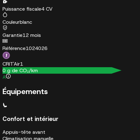
Puissance fiscale
4 CV
Couleur
blanc
Garantie
12 mois
Référence
1024026
CRIT'Air
1
0
g de CO₂/km
A
Équipements
Confort et intérieur
Appuis-tête avant
Climatisation manuelle