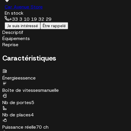
Car Avenue Store
En stock
+33 3 10 19 32 29
Je suis intéressé
Être rappelé
Descriptif
Équipements
Reprise
Caractéristiques
Énergie
essence
Boîte de vitesses
manuelle
Nb de portes
5
Nb de places
4
Puissance réelle
70 ch