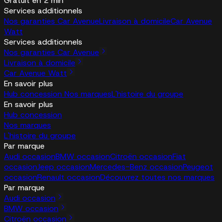
Gratuit en 2 min
Services additionnels
Nos garanties Car Avenue
Livraison à domicile
Car Avenue
Watt
Services additionnels
Nos garanties Car Avenue
Livraison à domicile
Car Avenue Watt
En savoir plus
Hub concession
Nos marques
L'histoire du groupe
En savoir plus
Hub concession
Nos marques
L'histoire du groupe
Par marque
Audi occasion
BMW occasion
Citroën occasion
Fiat
occasion
Jeep occasion
Mercedes-Benz occasion
Peugeot
occasion
Renault occasion
Découvrez toutes nos marques
Par marque
Audi occasion
BMW occasion
Citroën occasion