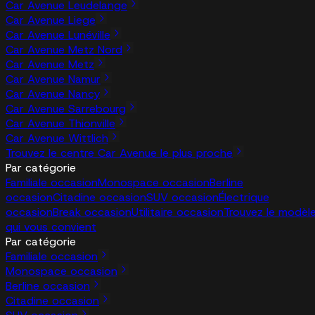
Car Avenue Leudelange
Car Avenue Liege
Car Avenue Lunéville
Car Avenue Metz Nord
Car Avenue Metz
Car Avenue Namur
Car Avenue Nancy
Car Avenue Sarrebourg
Car Avenue Thionville
Car Avenue Wittlich
Trouvez le centre Car Avenue le plus proche
Par catégorie
Familiale occasion
Monospace occasion
Berline
occasion
Citadine occasion
SUV occasion
Électrique
occasion
Break occasion
Utilitaire occasion
Trouvez le modèl
qui vous convient
Par catégorie
Familiale occasion
Monospace occasion
Berline occasion
Citadine occasion