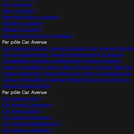
Fiat occasion
Jeep occasion
Mercedes-Benz occasion
Peugeot occasion
Renault occasion
Découvrez toutes nos marques
Par pôle Car Avenue
Car Avenue Arlon
Car Avenue Chaumont
Car Avenue Dijon
Ca
Avenue Haguenau
Car Avenue Kaiserslautern
Car Avenue
Lesménils
Car Avenue Leudelange
Car Avenue Liege
Car
Avenue Lunéville
Car Avenue Metz Nord
Car Avenue Metz
Car
Avenue Namur
Car Avenue Nancy
Car Avenue Sarrebourg
Car
Avenue Thionville
Car Avenue Wittlich
Trouvez le centre Car
Avenue le plus proche
Par pôle Car Avenue
Car Avenue Arlon
Car Avenue Chaumont
Car Avenue Dijon
Car Avenue Haguenau
Car Avenue Kaiserslautern
Car Avenue Lesménils