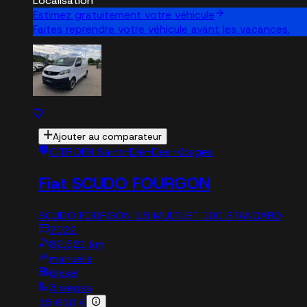
Localisation
Estimez gratuitement votre véhicule
Faites reprendre votre véhicule avant les vacances.
Ajouter au comparateur
CITROËN Saint-Dié-Des-Vosges
Fiat SCUDO FOURGON
SCUDO FOURGON 1.5 MULTIJET 100 STANDARD
2022
82,521 km
manuelle
diesel
3 sieges
15 610 €