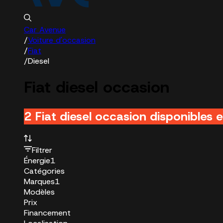
Car Avenue
/
Voiture d'occasion
/
Fiat
/
Diesel
Fiat diesel occasion
2 Fiat diesel occasion disponibles 
Filtrer
Énergie
1
Catégories
Marques
1
Modèles
Prix
Financement