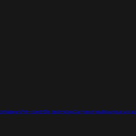
ortisseurs
Pré-contrôle technique
Carrosserie
Mécanique
Vitra