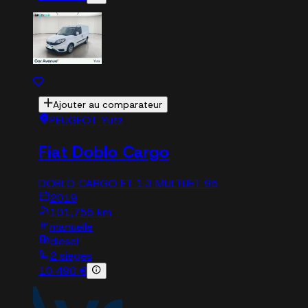
Ajouter au comparateur
PEUGEOT Yutz
Fiat Doblo Cargo
DOBLO CARGO FT 1.3 MULTIJET 95
2019
101,755 km
manuelle
diesel
2 sieges
10 490 €