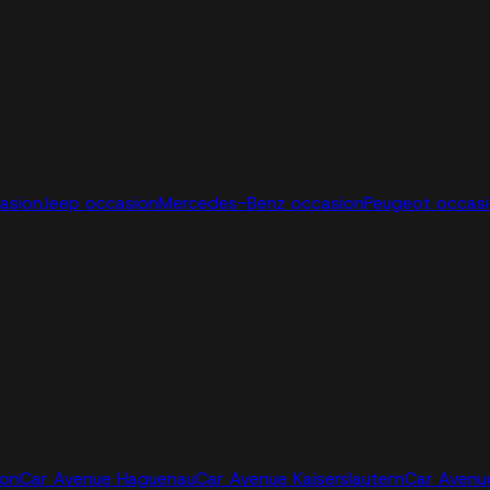
casion
Jeep occasion
Mercedes-Benz occasion
Peugeot occas
jon
Car Avenue Haguenau
Car Avenue Kaiserslautern
Car Avenu