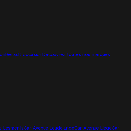
ion
Renault occasion
Découvrez toutes nos marques
e Lesménils
Car Avenue Leudelange
Car Avenue Liege
Car