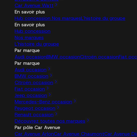
Car Avenue Watt
En savoir plus
Hub concession
Nos marques
L'histoire du groupe
En savoir plus
Hub concession
Nos marques
L'histoire du groupe
Par marque
Audi occasion
BMW occasion
Citroën occasion
Fiat oc
Par marque
Audi occasion
BMW occasion
Citroën occasion
Fiat occasion
Jeep occasion
Mercedes-Benz occasion
Peugeot occasion
Renault occasion
Découvrez toutes nos marques
Par pôle Car Avenue
Car Avenue Arlon
Car Avenue Chaumont
Car Avenue Di