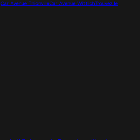
g
Car Avenue Thionville
Car Avenue Wittlich
Trouvez le