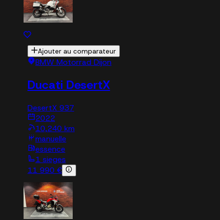
Ajouter au comparateur
BMW Motorrad Dijon
Ducati DesertX
DesertX 937
2022
10,240 km
manuelle
essence
1 sieges
11 990 €