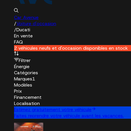
Car Avenue
/
Voiture d'occasion
/
Ducati
En vente
FAQ
2 véhicules neufs et d'occasion disponibles en stock
Filtrer
Énergie
Catégories
Marques
1
Modèles
Prix
Financement
Localisation
Estimez gratuitement votre véhicule
Faites reprendre votre véhicule avant les vacances.