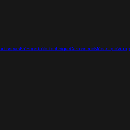
ortisseurs
Pré-contrôle technique
Carrosserie
Mécanique
Vitra