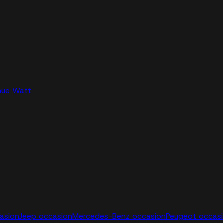
nue Watt
casion
Jeep occasion
Mercedes-Benz occasion
Peugeot occas