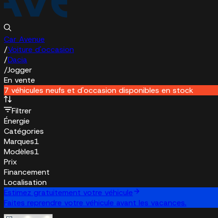
Car Avenue
/
Voiture d'occasion
/
Dacia
/
Jogger
En vente
7 véhicules neufs et d'occasion disponibles en stock
Filtrer
Énergie
Catégories
Marques
1
Modèles
1
Prix
Financement
Localisation
Estimez gratuitement votre véhicule
Faites reprendre votre véhicule avant les vacances.