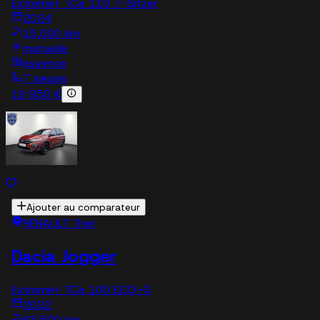
Extreme+ TCe 110 7-Sitzer
2024
15,000 km
manuelle
essence
7 sieges
19 950 €
Ajouter au comparateur
RENAULT Trier
Dacia Jogger
Extreme+ TCe 100 ECO-G
2022
63,500 km