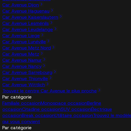
Car Avenue Dijon
Car Avenue Haguenau
Car Avenue Kaiserslautern
Car Avenue Lesménils
Car Avenue Leudelange
Car Avenue Liege
Car Avenue Lunéville
Car Avenue Metz Nord
Car Avenue Metz
Car Avenue Namur
Car Avenue Nancy
Car Avenue Sarrebourg
Car Avenue Thionville
Car Avenue Wittlich
Trouvez le centre Car Avenue le plus proche
Par catégorie
Familiale occasion
Monospace occasion
Berline
occasion
Citadine occasion
SUV occasion
Électrique
occasion
Break occasion
Utilitaire occasion
Trouvez le modèl
qui vous convient
Par catégorie