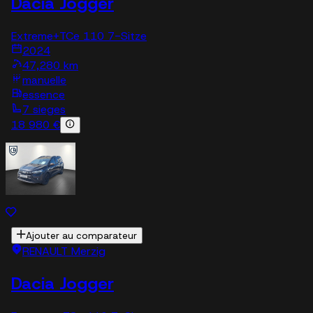
Dacia Jogger
Extreme+TCe 110 7-Sitze
2024
47,280 km
manuelle
essence
7 sieges
18 980 €
Ajouter au comparateur
RENAULT Merzig
Dacia Jogger