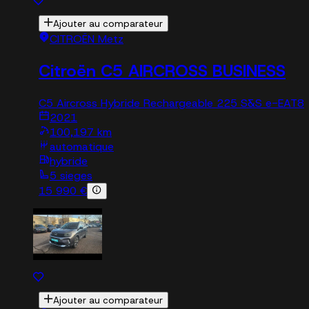
Ajouter au comparateur
CITROËN Metz
Citroën C5 AIRCROSS BUSINESS
C5 Aircross Hybride Rechargeable 225 S&S e-EAT8
2021
100,197 km
automatique
hybride
5 sieges
15 990 €
Ajouter au comparateur