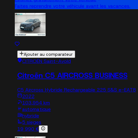
Faites reprendre votre véhicule avant les vacances.
Ajouter au comparateur
CITROËN Saint-Avold
Citroën C5 AIRCROSS BUSINESS
C5 Aircross Hybride Rechargeable 225 S&S e-EAT8
2022
103,954 km
automatique
hybride
5 sieges
19 990 €