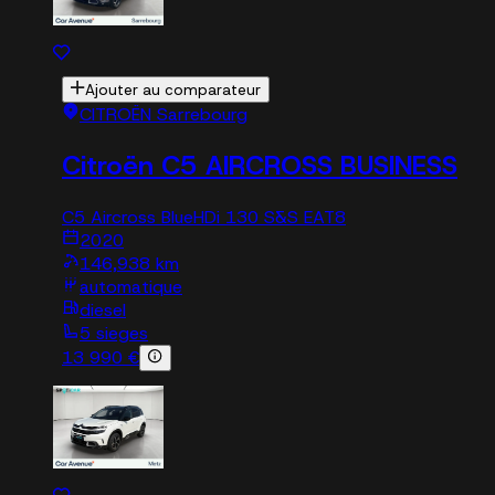
Ajouter au comparateur
CITROËN Sarrebourg
Citroën C5 AIRCROSS BUSINESS
C5 Aircross BlueHDi 130 S&S EAT8
2020
146,938 km
automatique
diesel
5 sieges
13 990 €