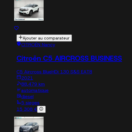
Ajouter au comparateur
CITROËN Nancy
Citroën C5 AIRCROSS BUSINESS
C5 Aircross BlueHDi 130 S&S EAT8
2021
88,479 km
automatique
diesel
5 sieges
15 308 €