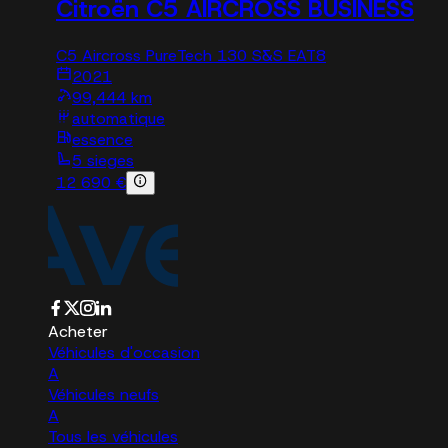
Citroën C5 AIRCROSS BUSINESS
C5 Aircross PureTech 130 S&S EAT8
2021
99,444 km
automatique
essence
5 sieges
12 690 €
Acheter
Véhicules d'occasion
A
Véhicules neufs
A
Tous les véhicules