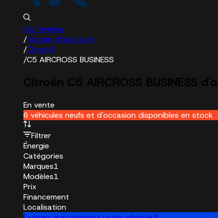
Car Avenue
/
Voiture d'occasion
/
CitroëN
/
C5 AIRCROSS BUSINESS
Citroën C5 AIRCROSS BUSINESS d'o
En vente
6 véhicules neufs et d'occasion disponibles en stock
Filtrer
Énergie
Catégories
Marques
1
Modèles
1
Prix
Financement
Localisation
Estimez gratuitement votre véhicule