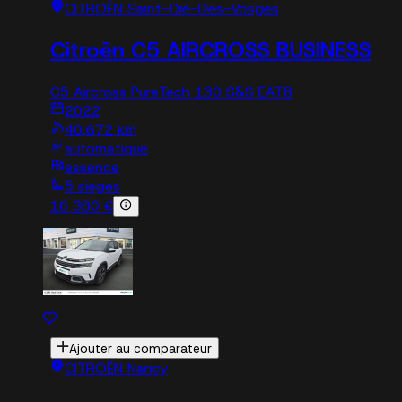
CITROËN Saint-Dié-Des-Vosges
Citroën C5 AIRCROSS BUSINESS
C5 Aircross PureTech 130 S&S EAT8
2022
40,672 km
automatique
essence
5 sieges
16 380 €
Ajouter au comparateur
CITROËN Nancy