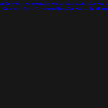
jon
Car Avenue Haguenau
Car Avenue Kaiserslautern
Car Avenu
tz
Car Avenue Namur
Car Avenue Nancy
Car Avenue Sarrebour