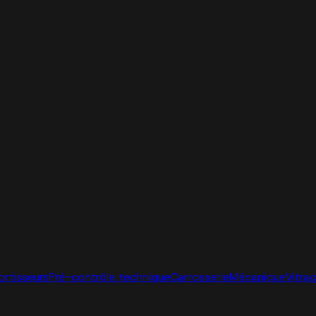
ortisseurs
Pré-contrôle technique
Carrosserie
Mécanique
Vitra