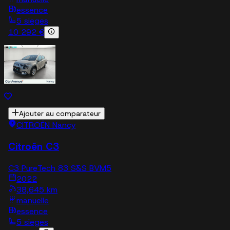
essence
5 sieges
10 292 €
Ajouter au comparateur
CITROËN Nancy
Citroën C3
C3 PureTech 83 S&S BVM5
2022
38,645 km
manuelle
essence
5 sieges