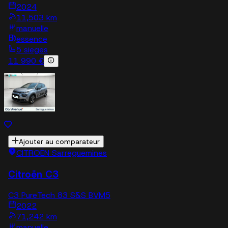
2024
11,503 km
manuelle
essence
5 sieges
11 990 €
Ajouter au comparateur
CITROËN Sarreguemines
Citroën C3
C3 PureTech 83 S&S BVM5
2022
71,242 km
manuelle