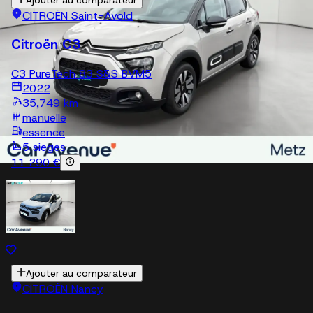
CITROËN Saint-Avold
Citroën C3
C3 PureTech 83 S&S BVM5
2022
35,749 km
manuelle
essence
5 sieges
11 290 €
Ajouter au comparateur
CITROËN Nancy