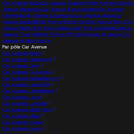
Car Avenue Arlon
Car Avenue Chaumont
Car Avenue Dijon
Ca
Avenue Haguenau
Car Avenue Kaiserslautern
Car Avenue
Lesménils
Car Avenue Leudelange
Car Avenue Liege
Car
Avenue Lunéville
Car Avenue Metz Nord
Car Avenue Metz
Car
Avenue Namur
Car Avenue Nancy
Car Avenue Sarrebourg
Car
Avenue Thionville
Car Avenue Wittlich
Trouvez le centre Car
Avenue le plus proche
Par pôle Car Avenue
Car Avenue Arlon
Car Avenue Chaumont
Car Avenue Dijon
Car Avenue Haguenau
Car Avenue Kaiserslautern
Car Avenue Lesménils
Car Avenue Leudelange
Car Avenue Liege
Car Avenue Lunéville
Car Avenue Metz Nord
Car Avenue Metz
Car Avenue Namur
Car Avenue Nancy