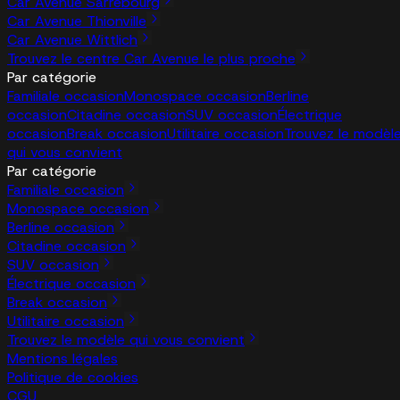
Car Avenue Sarrebourg
Car Avenue Thionville
Car Avenue Wittlich
Trouvez le centre Car Avenue le plus proche
Par catégorie
Familiale occasion
Monospace occasion
Berline
occasion
Citadine occasion
SUV occasion
Électrique
occasion
Break occasion
Utilitaire occasion
Trouvez le modèl
qui vous convient
Par catégorie
Familiale occasion
Monospace occasion
Berline occasion
Citadine occasion
SUV occasion
Électrique occasion
Break occasion
Utilitaire occasion
Trouvez le modèle qui vous convient
Mentions légales
Politique de cookies
CGU