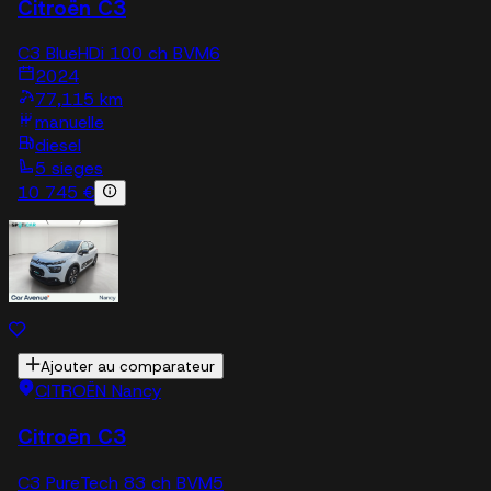
Citroën C3
C3 BlueHDi 100 ch BVM6
2024
77,115 km
manuelle
diesel
5 sieges
10 745 €
Ajouter au comparateur
CITROËN Nancy
Citroën C3
C3 PureTech 83 ch BVM5