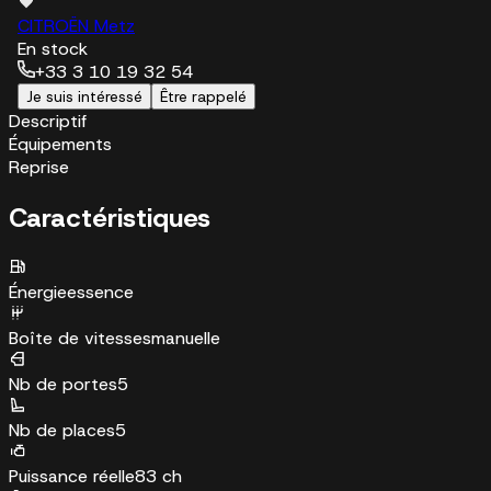
CITROËN Metz
En stock
+33 3 10 19 32 54
Je suis intéressé
Être rappelé
Descriptif
Équipements
Reprise
Caractéristiques
Énergie
essence
Boîte de vitesses
manuelle
Nb de portes
5
Nb de places
5
Puissance réelle
83 ch