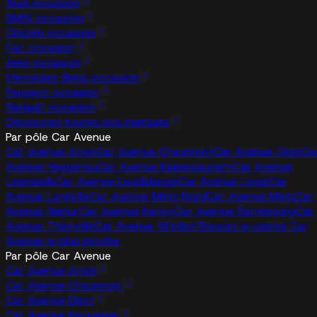
Audi occasion
BMW occasion
Citroën occasion
Fiat occasion
Jeep occasion
Mercedes-Benz occasion
Peugeot occasion
Renault occasion
Découvrez toutes nos marques
Par pôle Car Avenue
Car Avenue Arlon
Car Avenue Chaumont
Car Avenue Dijon
Ca
Avenue Haguenau
Car Avenue Kaiserslautern
Car Avenue
Lesménils
Car Avenue Leudelange
Car Avenue Liege
Car
Avenue Lunéville
Car Avenue Metz Nord
Car Avenue Metz
Car
Avenue Namur
Car Avenue Nancy
Car Avenue Sarrebourg
Car
Avenue Thionville
Car Avenue Wittlich
Trouvez le centre Car
Avenue le plus proche
Par pôle Car Avenue
Car Avenue Arlon
Car Avenue Chaumont
Car Avenue Dijon
Car Avenue Haguenau