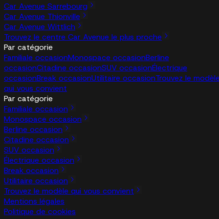
Car Avenue Sarrebourg
Car Avenue Thionville
Car Avenue Wittlich
Trouvez le centre Car Avenue le plus proche
Par catégorie
Familiale occasion
Monospace occasion
Berline
occasion
Citadine occasion
SUV occasion
Électrique
occasion
Break occasion
Utilitaire occasion
Trouvez le modèl
qui vous convient
Par catégorie
Familiale occasion
Monospace occasion
Berline occasion
Citadine occasion
SUV occasion
Électrique occasion
Break occasion
Utilitaire occasion
Trouvez le modèle qui vous convient
Mentions légales
Politique de cookies