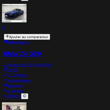
Ajouter au comparateur
BMW Nancy
BMW Z4 G29
Z4 sDrive20i 197 ch BVA8
2024
21,290 km
automatique
essence
2 sieges
52 890 €