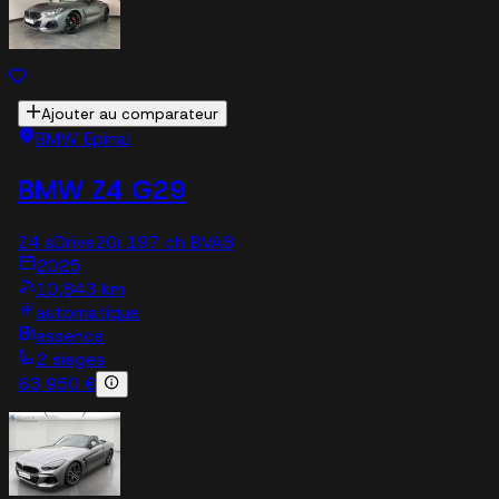
Ajouter au comparateur
BMW Epinal
BMW Z4 G29
Z4 sDrive20i 197 ch BVA8
2025
10,843 km
automatique
essence
2 sieges
63 950 €