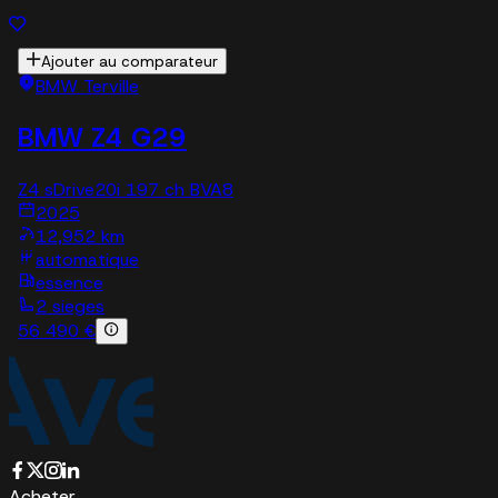
Ajouter au comparateur
BMW Terville
BMW Z4 G29
Z4 sDrive20i 197 ch BVA8
2025
12,952 km
automatique
essence
2 sieges
56 490 €
Acheter