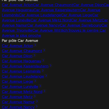
Car Avenue Arlon
Car Avenue Chaumont
Car Avenue Dijon
Ca
Avenue Haguenau
Car Avenue Kaiserslautern
Car Avenue
Lesménils
Car Avenue Leudelange
Car Avenue Liege
Car
Avenue Lunéville
Car Avenue Metz Nord
Car Avenue Metz
Car
Avenue Namur
Car Avenue Nancy
Car Avenue Sarrebourg
Car
Avenue Thionville
Car Avenue Wittlich
Trouvez le centre Car
Avenue le plus proche
Par pôle Car Avenue
Car Avenue Arlon
Car Avenue Chaumont
Car Avenue Dijon
Car Avenue Haguenau
Car Avenue Kaiserslautern
Car Avenue Lesménils
Car Avenue Leudelange
Car Avenue Liege
Car Avenue Lunéville
Car Avenue Metz Nord
Car Avenue Metz
Car Avenue Namur
Car Avenue Nancy