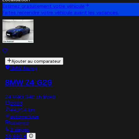
Estimez gratuitement votre véhicule
Faites reprendre votre véhicule avant les vacances.
Ajouter au comparateur
BMW Nancy
BMW Z4 G29
Z4 M40i 340 ch BVA8
2023
44,214 km
automatique
essence
2 sieges
56 990 €