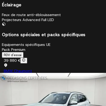
Éclairage
Feux de route anti-éblouissement
Projecteurs Advanced Full LED
Options spéciales et packs spécifiques
Equipements spécifiques UE
Pack Premium
RDV d'essai
39 880 €
BMW Chaumont
En stock
+33 3 62 23 71 78
Je suis intéressé
Être rappelé
Sur mesure, du financement à l’entretien
Etendez la garantie jusqu'à 5 ans avec l'option extensio
dans le financement