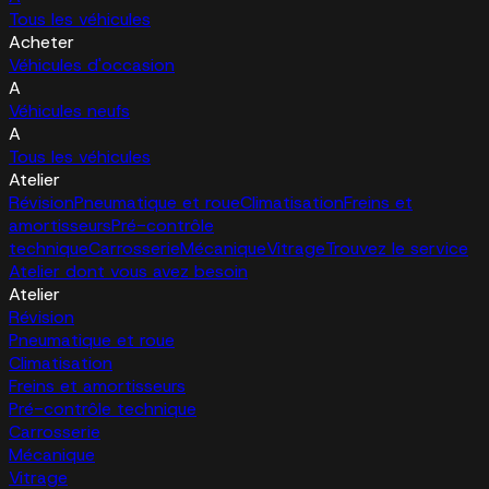
Tous les véhicules
Acheter
Véhicules d'occasion
A
Véhicules neufs
A
Tous les véhicules
Atelier
Révision
Pneumatique et roue
Climatisation
Freins et
amortisseurs
Pré-contrôle
technique
Carrosserie
Mécanique
Vitrage
Trouvez le service
Atelier dont vous avez besoin
Atelier
Révision
Pneumatique et roue
Climatisation
Freins et amortisseurs
Pré-contrôle technique
Carrosserie
Mécanique
Vitrage