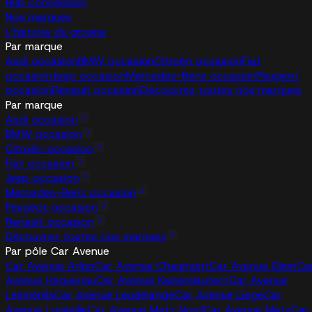
Hub concession
Nos marques
L'histoire du groupe
Par marque
Audi occasion
BMW occasion
Citroën occasion
Fiat
occasion
Jeep occasion
Mercedes-Benz occasion
Peugeot
occasion
Renault occasion
Découvrez toutes nos marques
Par marque
Audi occasion
BMW occasion
Citroën occasion
Fiat occasion
Jeep occasion
Mercedes-Benz occasion
Peugeot occasion
Renault occasion
Découvrez toutes nos marques
Par pôle Car Avenue
Car Avenue Arlon
Car Avenue Chaumont
Car Avenue Dijon
Ca
Avenue Haguenau
Car Avenue Kaiserslautern
Car Avenue
Lesménils
Car Avenue Leudelange
Car Avenue Liege
Car
Avenue Lunéville
Car Avenue Metz Nord
Car Avenue Metz
Car