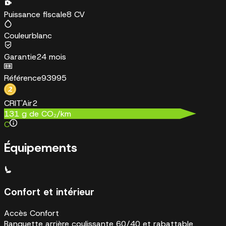
Puissance fiscale
8 CV
Couleur
blanc
Garantie
24 mois
Référence
93995
CRIT'Air
2
131
g de CO₂/km
C
Équipements
Confort et intérieur
Accès Confort
Banquette arrière coulissante 60/40 et rabattable