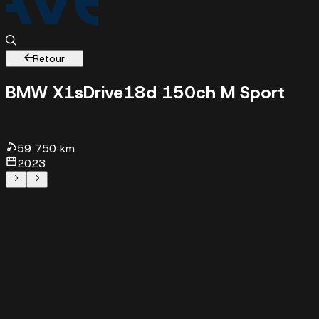
Retour
BMW X1
sDrive18d 150ch M Sport
59750 k
- 2023 - 39880 €
59 750 km
2023