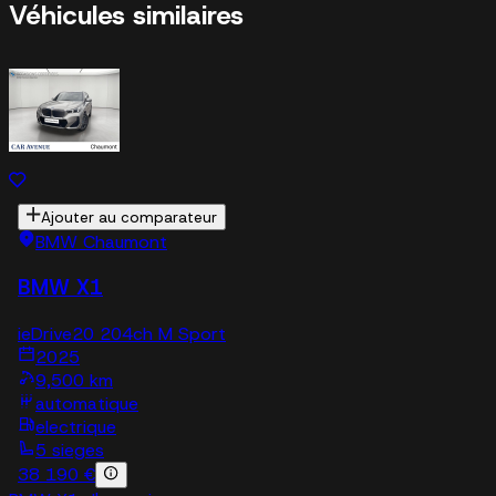
Véhicules similaires
Ajouter au comparateur
BMW Chaumont
BMW X1
ieDrive20 204ch M Sport
2025
9,500 km
automatique
electrique
5 sieges
38 190 €