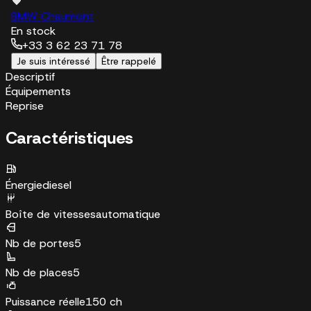
BMW Chaumont
En stock
+33 3 62 23 71 78
Je suis intéressé
Être rappelé
Descriptif
Équipements
Reprise
Caractéristiques
Énergie
diesel
Boîte de vitesses
automatique
Nb de portes
5
Nb de places
5
Puissance réelle
150 ch