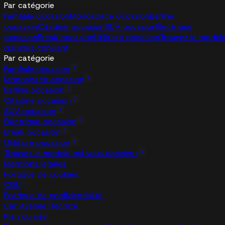
Par catégorie
Familiale occasion
Monospace occasion
Berline
occasion
Citadine occasion
SUV occasion
Électrique
occasion
Break occasion
Utilitaire occasion
Trouvez le modèl
qui vous convient
Par catégorie
Familiale occasion
Monospace occasion
Berline occasion
Citadine occasion
SUV occasion
Électrique occasion
Break occasion
Utilitaire occasion
Trouvez le modèle qui vous convient
Mentions légales
Politique de cookies
CGU
Politique de confidentialité
Car Avenue Recrute
Plan du site