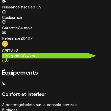
Puissance fiscale
8 CV
Couleur
noir
Garantie
24 mois
Référence
26407
CRIT'Air
2
129
g de CO₂/km
C
Équipements
Confort et intérieur
2 porte-gobelets sur la console centrale
5 places