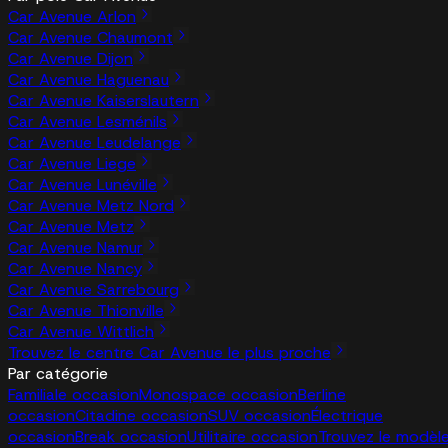
Car Avenue Arlon
Car Avenue Chaumont
Car Avenue Dijon
Car Avenue Haguenau
Car Avenue Kaiserslautern
Car Avenue Lesménils
Car Avenue Leudelange
Car Avenue Liege
Car Avenue Lunéville
Car Avenue Metz Nord
Car Avenue Metz
Car Avenue Namur
Car Avenue Nancy
Car Avenue Sarrebourg
Car Avenue Thionville
Car Avenue Wittlich
Trouvez le centre Car Avenue le plus proche
Par catégorie
Familiale occasion
Monospace occasion
Berline
occasion
Citadine occasion
SUV occasion
Électrique
occasion
Break occasion
Utilitaire occasion
Trouvez le modèl