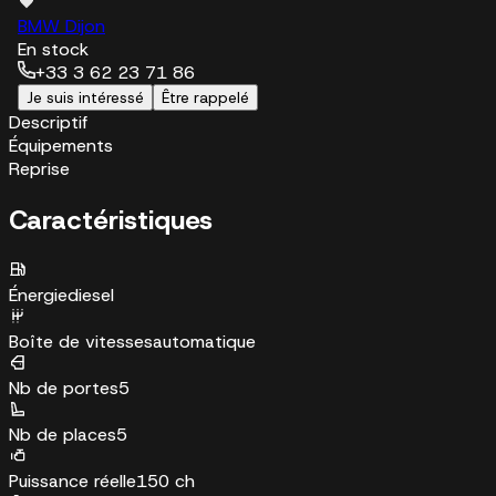
BMW Dijon
En stock
+33 3 62 23 71 86
Je suis intéressé
Être rappelé
Descriptif
Équipements
Reprise
Caractéristiques
Énergie
diesel
Boîte de vitesses
automatique
Nb de portes
5
Nb de places
5
Puissance réelle
150 ch