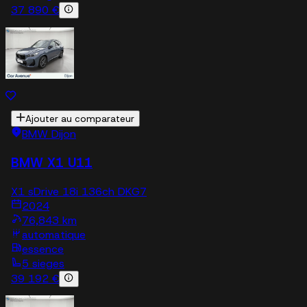
37 890 €
Ajouter au comparateur
BMW Dijon
BMW X1 U11
X1 sDrive 18i 136ch DKG7
2024
76,843 km
automatique
essence
5 sieges
39 192 €