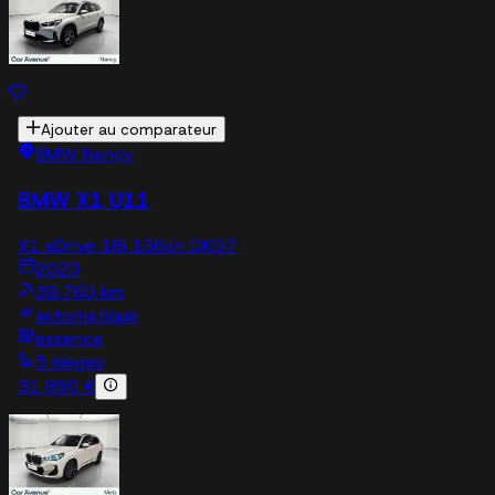
Ajouter au comparateur
BMW Nancy
BMW X1 U11
X1 sDrive 18i 136ch DKG7
2023
39,760 km
automatique
essence
5 sieges
31 890 €