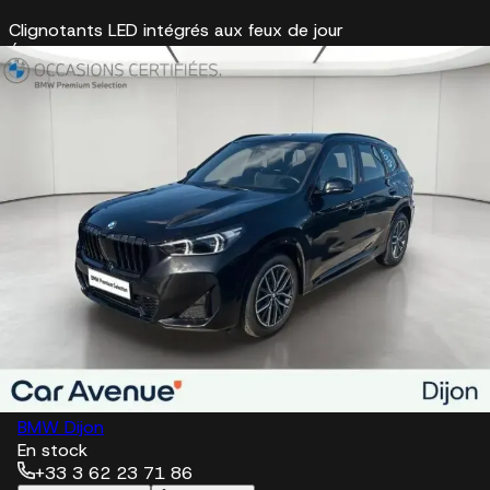
Clignotants LED intégrés aux feux de jour
Éclairage d'accompagnement
Éclairage de bienvenue autour du véhicule
Éclairage de plaque d'immatriculation à LED
Feux arrière à LED intégrant les clignotants
Feux de sortie de porte avant (porte ouverte)
Kit éclairage
Projecteurs LED (feux de route et feux de croisement à
technologie LED)
Options spéciales et packs spécifiques
Pack M Sport
RDV d'essai
37 900 €
BMW Dijon
En stock
+33 3 62 23 71 86