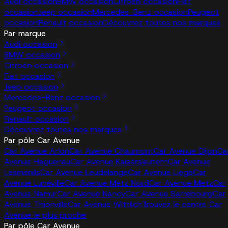
Audi occasion
BMW occasion
Citroën occasion
Fiat
occasion
Jeep occasion
Mercedes-Benz occasion
Peugeot
occasion
Renault occasion
Découvrez toutes nos marques
Par marque
Audi occasion
BMW occasion
Citroën occasion
Fiat occasion
Jeep occasion
Mercedes-Benz occasion
Peugeot occasion
Renault occasion
Découvrez toutes nos marques
Par pôle Car Avenue
Car Avenue Arlon
Car Avenue Chaumont
Car Avenue Dijon
Ca
Avenue Haguenau
Car Avenue Kaiserslautern
Car Avenue
Lesménils
Car Avenue Leudelange
Car Avenue Liege
Car
Avenue Lunéville
Car Avenue Metz Nord
Car Avenue Metz
Car
Avenue Namur
Car Avenue Nancy
Car Avenue Sarrebourg
Car
Avenue Thionville
Car Avenue Wittlich
Trouvez le centre Car
Avenue le plus proche
Par pôle Car Avenue