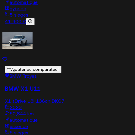
automatique
hybride
5 sieges
41 900 €
Ajouter au comparateur
BMW Troyes
BMW X1 U11
X1 sDrive 18i 136ch DKG7
2023
50,844 km
automatique
essence
5 sieges