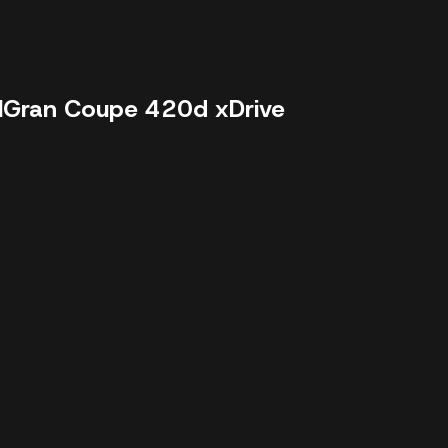
I
Gran Coupe 420d xDrive
23404 km - 2025 - 50999 €