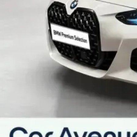
Appui lombaire à réglage électrique
Appuis-tête arrière non rabattables
Appuis-tête avant réglables en hauteur
Banquette AR rabattable 40/20/40
Ciel de pavillon M Anthracite
Clés radiocommandées à mémorisation automatique des
Climatisation automatique 3 zones
Commande électrique du volet de coffre
Démarrage sans clé via le bouton Start/Stop
Eclairage d'ambiance
Kit de rangements
Lève-vitres avant électriques avec commande par imp
Pare-brise acoustique
Réglage de la largeur du dossier côté conducteur
Sièges avant chauffants
Sièges avant électriques à mémoires conducteur
Sièges avant sport
Tapis de sol en velours
Vitrage calorifuge
Vitres avec protection contre la chaleur et le soleil
Volant Sport M gainé cuir