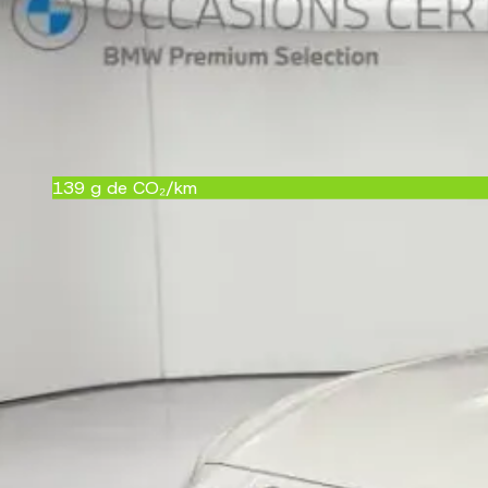
Couleur
blanc
Garantie
24 mois
Référence
25600
CRIT'Air
2
139
g de CO₂/km
C
Équipements
Confort et intérieur
2 porte-gobelets sur la console centrale
5 places
Accoudoir central arrière avec 2 porte-gobelets
Accoudoir central AV