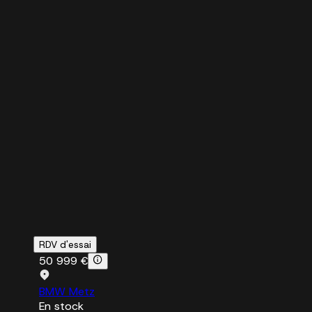
RDV d'essai
50 999 €
BMW Metz
En stock