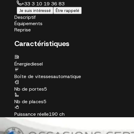
+33 3 10 19 36 83
Je suis intéressé
Être rappelé
Descriptif
Équipements
Reprise
Caractéristiques
Énergie
diesel
Boîte de vitesses
automatique
Nb de portes
5
Nb de places
5
Puissance réelle
190 ch
Puissance fiscale
10 CV