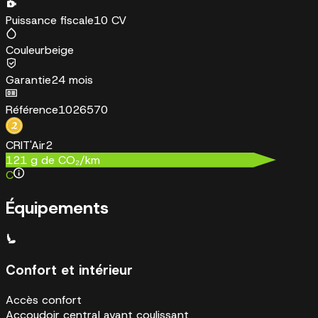
Puissance fiscale
10 CV
Couleur
beige
Garantie
24 mois
Référence
1026570
CRIT'Air
2
121
g de CO₂/km
C
Équipements
Confort et intérieur
Accès confort
Accoudoir central avant coulissant