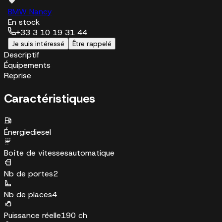
BMW Nancy
En stock
+33 3 10 19 31 44
Je suis intéressé
Être rappelé
Descriptif
Équipements
Reprise
Caractéristiques
Énergie
diesel
Boîte de vitesses
automatique
Nb de portes
2
Nb de places
4
Puissance réelle
190 ch