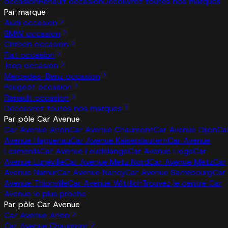
occasion
Renault occasion
Découvrez toutes nos marques
Par marque
Audi occasion
BMW occasion
Citroën occasion
Fiat occasion
Jeep occasion
Mercedes-Benz occasion
Peugeot occasion
Renault occasion
Découvrez toutes nos marques
Par pôle Car Avenue
Car Avenue Arlon
Car Avenue Chaumont
Car Avenue Dijon
Ca
Avenue Haguenau
Car Avenue Kaiserslautern
Car Avenue
Lesménils
Car Avenue Leudelange
Car Avenue Liege
Car
Avenue Lunéville
Car Avenue Metz Nord
Car Avenue Metz
Car
Avenue Namur
Car Avenue Nancy
Car Avenue Sarrebourg
Car
Avenue Thionville
Car Avenue Wittlich
Trouvez le centre Car
Avenue le plus proche
Par pôle Car Avenue
Car Avenue Arlon
Car Avenue Chaumont