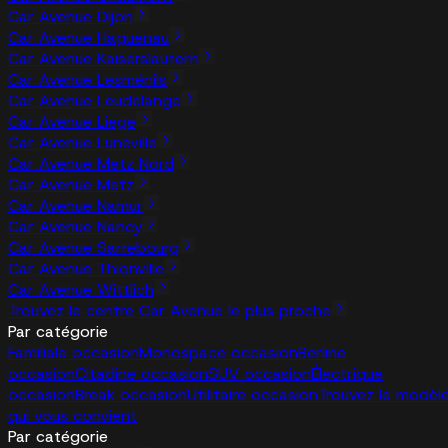
Car Avenue Dijon
Car Avenue Haguenau
Car Avenue Kaiserslautern
Car Avenue Lesménils
Car Avenue Leudelange
Car Avenue Liege
Car Avenue Lunéville
Car Avenue Metz Nord
Car Avenue Metz
Car Avenue Namur
Car Avenue Nancy
Car Avenue Sarrebourg
Car Avenue Thionville
Car Avenue Wittlich
Trouvez le centre Car Avenue le plus proche
Par catégorie
Familiale occasion
Monospace occasion
Berline
occasion
Citadine occasion
SUV occasion
Électrique
occasion
Break occasion
Utilitaire occasion
Trouvez le modèl
qui vous convient
Par catégorie