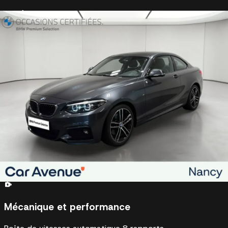
Extérieur et carrosserie
Anneaux d'arrimage dans le coffre sur le seuil de
chargement
Antenne en forme d'aileron de requin
Clignotants avec répétiteurs latéraux intégrés dans les
rétroviseurs extérieurs
Désignation du modèle
Éléments extérieurs (poignées de portes, baguettes de
pare-chocs et de toit) couleur carrosserie
Inserts décoratifs en aluminium hexagon soulignés de bleu
mat
Ligne d'ombre brillante BMW Individual
Seuils de portes avec inscription BMW
Teinte de carrosserie métallisée
Vitres teintées vertes
Mécanique et performance