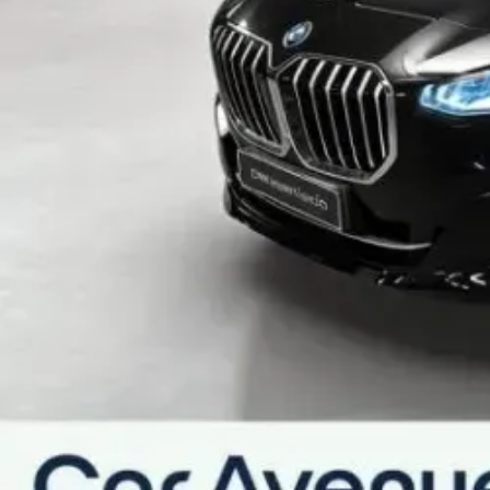
Accoudoir central avant avec panneau de commande 
Allumage automatique des essuie-glaces
Appuis-tête avant et latéraux arrière réglables en ha
Banquette AR rabattable 40/20/40
Clés radiocommandées à mémorisation automatique des
Climatisation automatique bi-zone
Commande électrique du hayon de coffre
Console centrale avec insert noir brillant
Démarrage sans clé via le bouton Start/Stop
Fonction cargo : Réglage de l'inclinaison de la banqu
Inserts décoratifs bois d'Eucalyptus à pores ouverts
Kit rangement - bac de rangement dans les portes a
couvercle rabattable sous l'accoudoir central avant -
Lève-vitres avant/arrière électriques avec commande 
Prises de courant 12V dans la console centrale AV et 
Rétroviseurs extérieurs rabattables électriquement
Sièges avant chauffants
Sièges conducteur et passager réglables en hauteur et
Tapis de sol en velours
Volant Sport avec gaine cuir