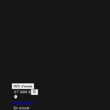
RDV d'essai
27 999 €
BMW Metz
En stock