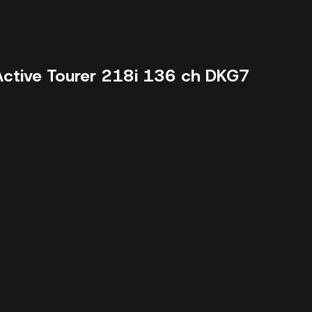
Active Tourer 218i 136 ch DKG7
18146 km - 202