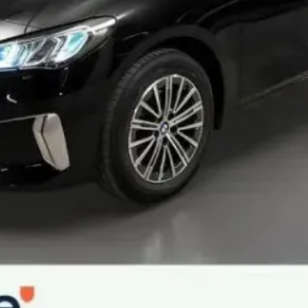
intégré
uteur
 réglages "Profil personnel"
ette arrière à 12 degrés (volume de chargement supplémentair
vant et arrière avec porte-bouteille - compartiment de ra
 crochets de vêtements arrière
par impulsion et sécurité enfants
dans le coffre
 inclinaison du dossier