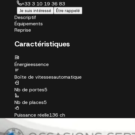
+33 3 10 19 36 83
Je suis intéressé
Être rappelé
Descriptif
Équipements
Reprise
Caractéristiques
Énergie
essence
Boîte de vitesses
automatique
Nb de portes
5
Nb de places
5
Puissance réelle
136 ch
Puissance fiscale
7 CV