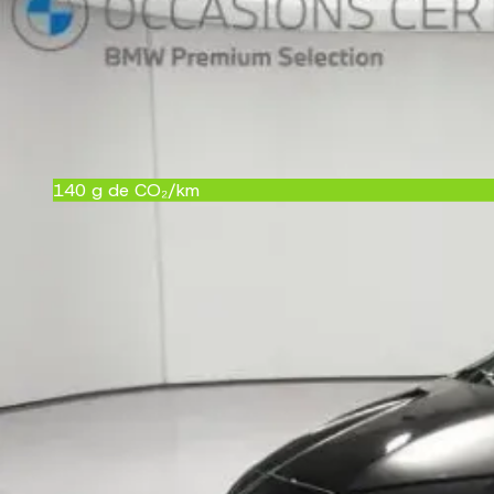
Couleur
noir
Garantie
24 mois
Référence
25591
CRIT'Air
1
140
g de CO₂/km
C
Équipements
Confort et intérieur
2 porte-gobelets sur la console centrale
5 places
ABS
Accoudoir central AR