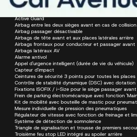
Sécurité et assistance à la conduite
Active Guard
Airbag entre les deux sièges avant en cas de collision 
Airbag passager désactivable
Airbags de tête avant et aux places latérales arrière
Airbags frontaux pour conducteur et passager avant
Airbags latéraux AV
Alarme antivol
Appel d'urgence intelligent (durée de vie du véhicule)
Capteur d'impact
Ceintures de sécurité 3 points pour toutes les places
Contrôle de stabilité dynamique (DSC) avec dotation 
Fixations ISOFIX / i-Size pour le siège passager avant 
Frein de parking électromécanique avec fonction 'Mai
Kit de mobilité avec bouteille de mastic pour pneuma
Mesure individuelle de pression des pneumatiques
Régulateur de vitesse avec fonction de freinage et lim
Système de détection de somnolence
Triangle de signalisation et trousse de premiers secou
Troisième feu stop LED intégré au spoiler arrière