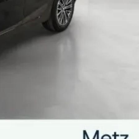
e d'environ 85-100 litres)
ngement central - compartiment de rangement avec