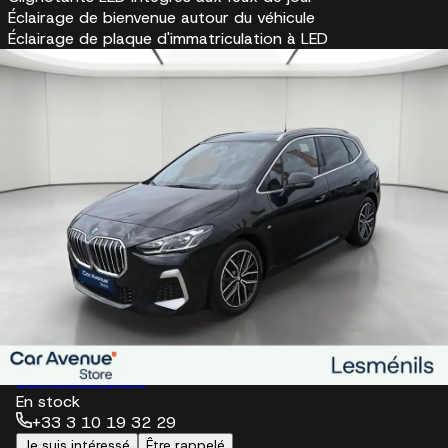
Éclairage de bienvenue autour du véhicule
Éclairage de plaque d'immatriculation à LED
Feux arrière à LED intégrant les clignotants
Feux de sortie de porte avant (porte ouverte)
Fonction 'Suivez-moi à la maison'
Kit éclairage
Projecteurs LED (feux de route et feux de croisement à
technologie LED)
Options spéciales et packs spécifiques
Pack Aérodynamique M
Pack Premium
RDV d'essai
26 473 €
Car Avenue Store
En stock
+33 3 10 19 32 29
Je suis intéressé
Être rappelé