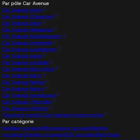
Par pôle Car Avenue
Car Avenue Arlon
Car Avenue Chaumont
Car Avenue Dijon
Car Avenue Haguenau
Car Avenue Kaiserslautern
Car Avenue Lesménils
Car Avenue Leudelange
Car Avenue Liege
Car Avenue Lunéville
Car Avenue Metz Nord
Car Avenue Metz
Car Avenue Namur
Car Avenue Nancy
Car Avenue Sarrebourg
Car Avenue Thionville
Car Avenue Wittlich
Trouvez le centre Car Avenue le plus proche
Par catégorie
Familiale occasion
Monospace occasion
Berline
occasion
Citadine occasion
SUV occasion
Électrique