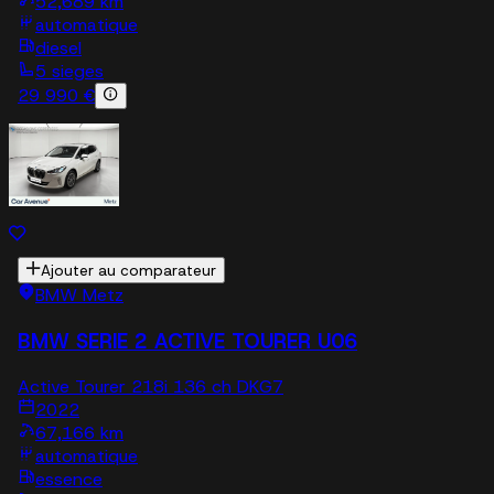
52,689 km
automatique
diesel
5 sieges
29 990 €
Ajouter au comparateur
BMW Metz
BMW SERIE 2 ACTIVE TOURER U06
Active Tourer 218i 136 ch DKG7
2022
67,166 km
automatique
essence