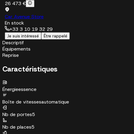
26 473 €
Car Avenue Store
En stock
+33 3 10 19 32 29
Je suis intéressé
Être rappelé
Descriptif
Équipements
Reprise
Caractéristiques
Énergie
essence
Boîte de vitesses
automatique
Nb de portes
5
Nb de places
5