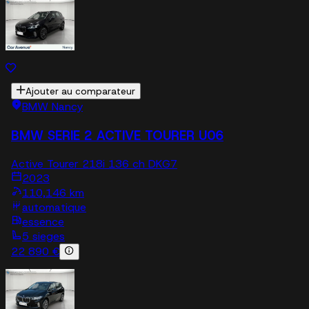
Ajouter au comparateur
BMW Nancy
BMW SERIE 2 ACTIVE TOURER U06
Active Tourer 218i 136 ch DKG7
2023
110,146 km
automatique
essence
5 sieges
22 890 €