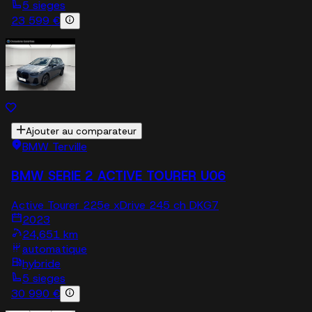
5 sieges
23 599 €
Ajouter au comparateur
BMW Terville
BMW SERIE 2 ACTIVE TOURER U06
Active Tourer 225e xDrive 245 ch DKG7
2023
24,651 km
automatique
hybride
5 sieges
30 990 €