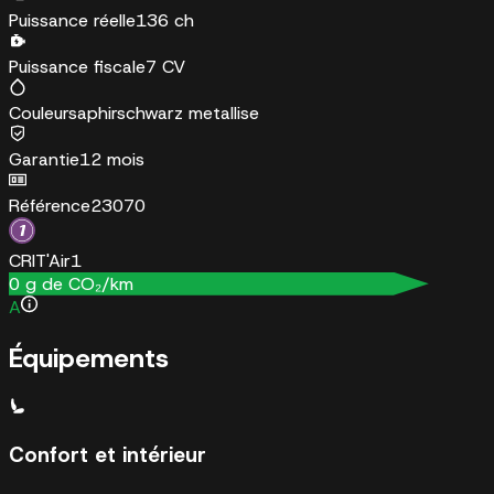
Puissance réelle
136 ch
Puissance fiscale
7 CV
Couleur
saphirschwarz metallise
Garantie
12 mois
Référence
23070
CRIT'Air
1
0
g de CO₂/km
A
Équipements
Confort et intérieur