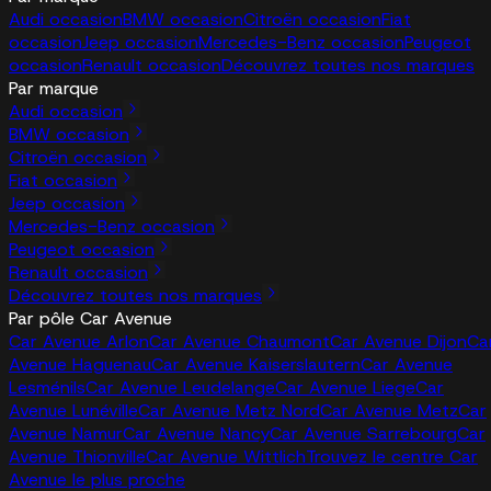
Audi occasion
BMW occasion
Citroën occasion
Fiat
occasion
Jeep occasion
Mercedes-Benz occasion
Peugeot
occasion
Renault occasion
Découvrez toutes nos marques
Par marque
Audi occasion
BMW occasion
Citroën occasion
Fiat occasion
Jeep occasion
Mercedes-Benz occasion
Peugeot occasion
Renault occasion
Découvrez toutes nos marques
Par pôle Car Avenue
Car Avenue Arlon
Car Avenue Chaumont
Car Avenue Dijon
Ca
Avenue Haguenau
Car Avenue Kaiserslautern
Car Avenue
Lesménils
Car Avenue Leudelange
Car Avenue Liege
Car
Avenue Lunéville
Car Avenue Metz Nord
Car Avenue Metz
Car
Avenue Namur
Car Avenue Nancy
Car Avenue Sarrebourg
Car
Avenue Thionville
Car Avenue Wittlich
Trouvez le centre Car
Avenue le plus proche