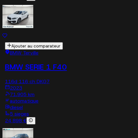
Ajouter au comparateur
BMW Terville
BMW SERIE 1 F40
116d 116 ch DKG7
2023
71,905 km
automatique
diesel
5 sieges
24 898 €