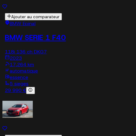
Ajouter au comparateur
BMW Epinal
BMW SERIE 1 F40
118i 136 ch DKG7
2023
17,264 km
automatique
essence
5 sieges
29 990 €