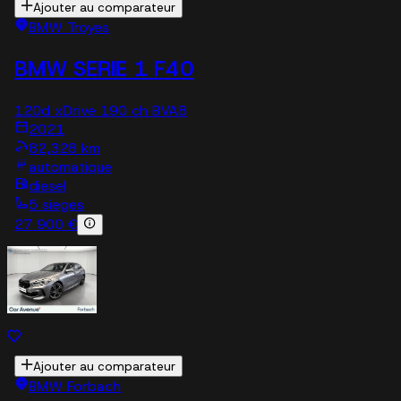
Ajouter au comparateur
BMW Troyes
BMW SERIE 1 F40
120d xDrive 190 ch BVA8
2021
82,328 km
automatique
diesel
5 sieges
27 900 €
Ajouter au comparateur
BMW Forbach