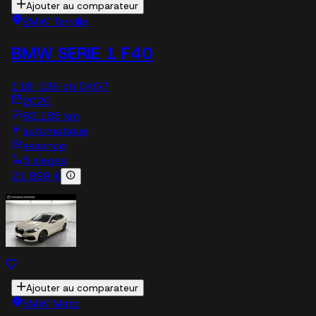
Ajouter au comparateur
BMW Terville
BMW SERIE 1 F40
118i 136 ch DKG7
2020
83,185 km
automatique
essence
5 sieges
21 899 €
Ajouter au comparateur
BMW Metz