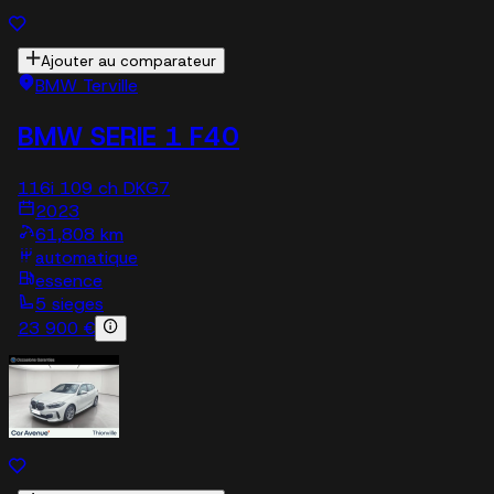
Ajouter au comparateur
BMW Terville
BMW SERIE 1 F40
116i 109 ch DKG7
2023
61,808 km
automatique
essence
5 sieges
23 900 €