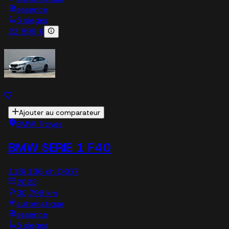
essence
5 sieges
23 899 €
Ajouter au comparateur
BMW Troyes
BMW SERIE 1 F40
118i 136 ch DKG7
2023
30,798 km
automatique
essence
5 sieges