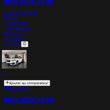
BMW SERIE 1 F40
118i 136 ch DKG7
2023
28,507 km
automatique
essence
5 sieges
28 376 €
Ajouter au comparateur
BMW Epinal
BMW SERIE 1 F40