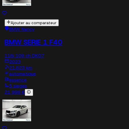
Ajouter au comparateur
BMW Nancy
BMW SERIE 1 F40
116i 109 ch DKG7
2023
21,623 km
automatique
essence
5 sieges
21 999 €