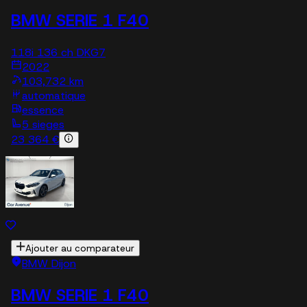
BMW SERIE 1 F40
118i 136 ch DKG7
2022
103,732 km
automatique
essence
5 sieges
23 364 €
Ajouter au comparateur
BMW Dijon
BMW SERIE 1 F40