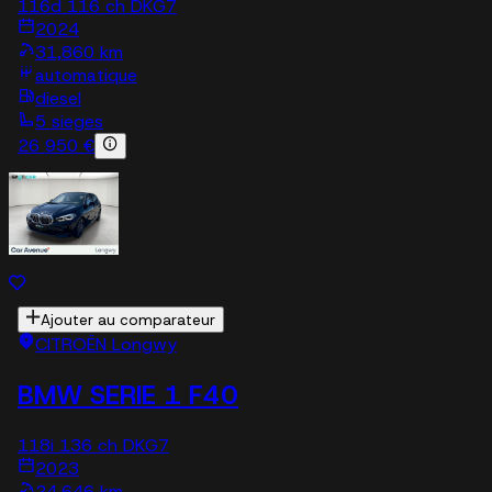
116d 116 ch DKG7
2024
31,860 km
automatique
diesel
5 sieges
26 950 €
Ajouter au comparateur
CITROËN Longwy
BMW SERIE 1 F40
118i 136 ch DKG7
2023
24,646 km