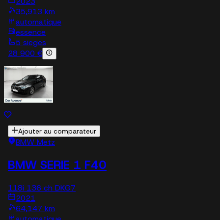
2023
35,913 km
automatique
essence
5 sieges
28 900 €
Ajouter au comparateur
BMW Metz
BMW SERIE 1 F40
118i 136 ch DKG7
2021
64,147 km
automatique