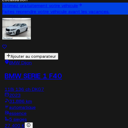
Estimez gratuitement votre véhicule
Faites reprendre votre véhicule avant les vacances.
Ajouter au comparateur
BMW Dijon
BMW SERIE 1 F40
118i 136 ch DKG7
2023
31,886 km
automatique
essence
5 sieges
27 400 €