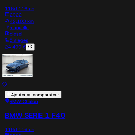
116d 116 ch
2022
42,103 km
manuelle
diesel
5 sieges
24 490 €
Ajouter au comparateur
BMW Chalon
BMW SERIE 1 F40
116d 116 ch