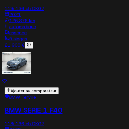
118i 136 ch DKG7
2021
126,376 km
automatique
essence
5 sieges
21 900 €
Ajouter au comparateur
BMW Terville
BMW SERIE 1 F40
118i 136 ch DKG7