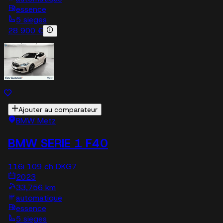
essence
5 sieges
28 900 €
Ajouter au comparateur
BMW Metz
BMW SERIE 1 F40
116i 109 ch DKG7
2023
33,756 km
automatique
essence
5 sieges