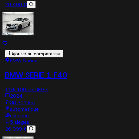
29 490 €
Ajouter au comparateur
BMW Nancy
BMW SERIE 1 F40
116i 109 ch DKG7
2024
30,301 km
automatique
essence
5 sieges
26 999 €