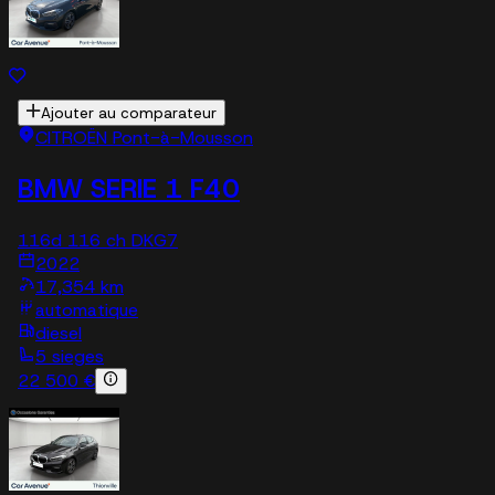
Ajouter au comparateur
CITROËN Pont-à-Mousson
BMW SERIE 1 F40
116d 116 ch DKG7
2022
17,354 km
automatique
diesel
5 sieges
22 500 €