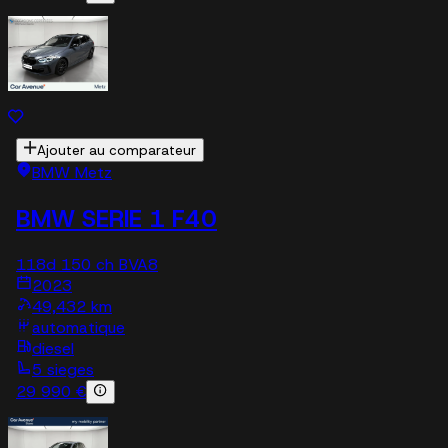
Ajouter au comparateur
BMW Metz
BMW SERIE 1 F40
118d 150 ch BVA8
2023
49,432 km
automatique
diesel
5 sieges
29 990 €