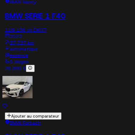
BMW Nancy
BMW SERIE 1 F40
118i 136 ch DKG7
2023
37,737 km
automatique
essence
5 sieges
26 890 €
Ajouter au comparateur
BMW Forbach