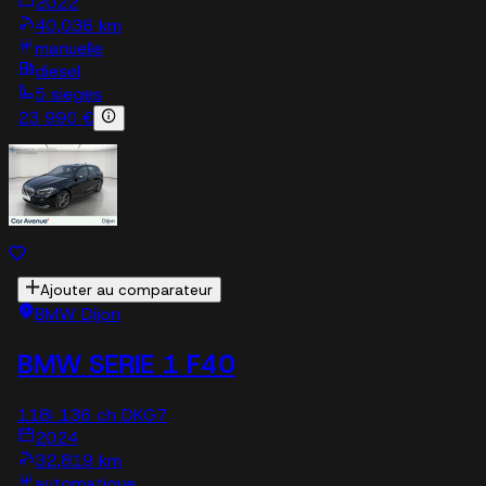
2022
40,036 km
manuelle
diesel
5 sieges
23 990 €
Ajouter au comparateur
BMW Dijon
BMW SERIE 1 F40
118i 136 ch DKG7
2024
32,819 km
automatique