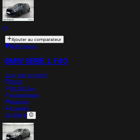
Ajouter au comparateur
BMW Nancy
BMW SERIE 1 F40
116i 109 ch DKG7
2023
32,392 km
automatique
essence
5 sieges
25 999 €