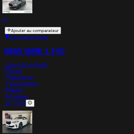
Ajouter au comparateur
Car Avenue Store
BMW SERIE 1 F40
118d 150 ch BVA8
2024
38,678 km
automatique
diesel
5 sieges
32 775 €