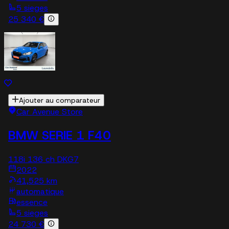
5 sieges
25 340 €
Ajouter au comparateur
Car Avenue Store
BMW SERIE 1 F40
118i 136 ch DKG7
2022
41,525 km
automatique
essence
5 sieges
24 730 €