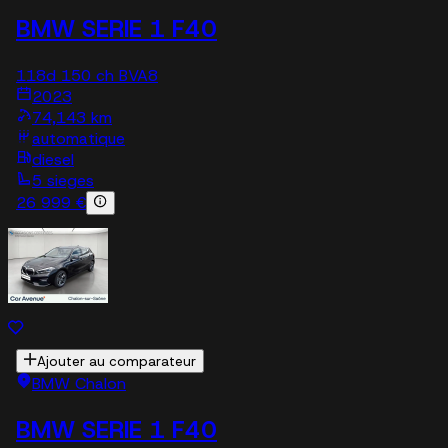
BMW SERIE 1 F40
118d 150 ch BVA8
2023
74,143 km
automatique
diesel
5 sieges
26 999 €
Ajouter au comparateur
BMW Chalon
BMW SERIE 1 F40