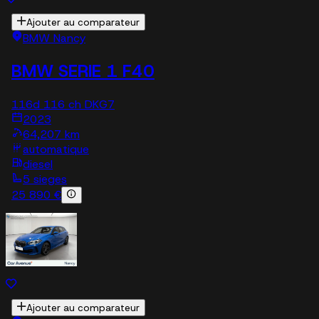
Ajouter au comparateur
BMW Nancy
BMW SERIE 1 F40
116d 116 ch DKG7
2023
64,207 km
automatique
diesel
5 sieges
25 890 €
Ajouter au comparateur