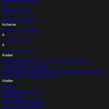
A
Véhicules neufs
A
Tous les véhicules
Acheter
Véhicules d'occasion
A
Véhicules neufs
A
Tous les véhicules
Atelier
Révision
Pneumatique et roue
Climatisation
Freins et
amortisseurs
Pré-contrôle
technique
Carrosserie
Mécanique
Vitrage
Trouvez le service
Atelier dont vous avez besoin
Atelier
Révision
Pneumatique et roue
Climatisation
Freins et amortisseurs
Pré-contrôle technique