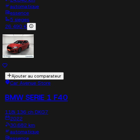
automatique
essence
5 sieges
26 490 €
Ajouter au comparateur
Car Avenue Store
BMW SERIE 1 F40
118i 136 ch DKG7
2022
30,682 km
automatique
essence