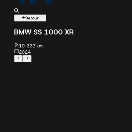
Retour
BMW S
S 1000 XR
10222 km - 2024 - 18750 €
10 222 km
2024