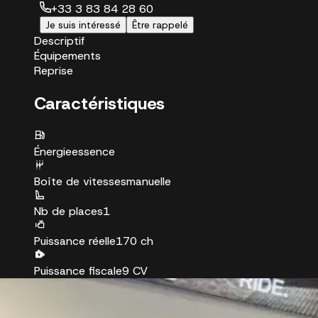
+33 3 83 84 28 60
Je suis intéressé
Être rappelé
Descriptif
Équipements
Reprise
Caractéristiques
Énergie
essence
Boîte de vitesses
manuelle
Nb de places
1
Puissance réelle
170 ch
Puissance fiscale
9 CV
Couleur
noir