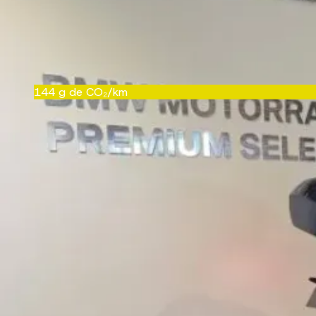
Garantie
24 mois
Référence
PO44805005
CRIT'Air
1
144
g de CO₂/km
D
Équipements
Confort et intérieur
Béquille centrale
Livret de bord francais
Poignées chauffantes
Protege-mains