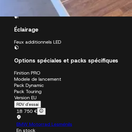
Dynamic ESA Pro
Shifter Pro
Éclairage
Feux additionnels LED
Options spéciales et packs spécifiques
Finition PRO
Modele de lancement
Pack Dynamic
Pack Touring
Version EU
RDV d'essai
18 750 €
BMW Motorrad Lesménils
En stock