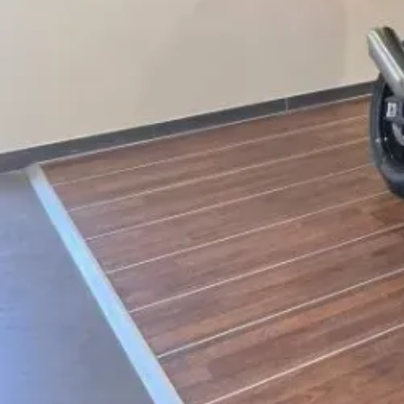
Sécurité et assistance à la conduite
Alarme antivol
Appel d'urgence intelligent
RDC (capteur de pression des pneus)
Technologie et multimédia
Préparation GPS (support téléphone)
Régulateur de vitesse
Teleservices
Extérieur et carrosserie
Porte-bagages
Mécanique et performance
Chaine Endurance M