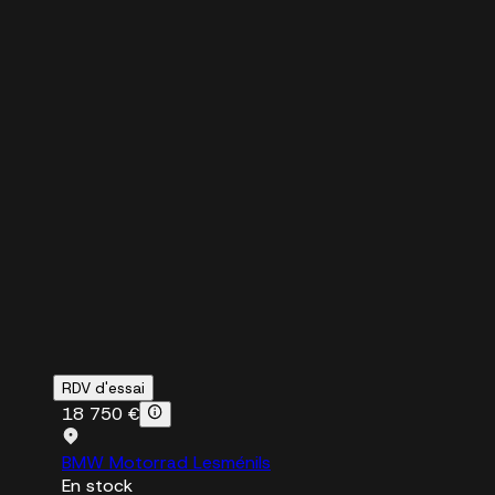
RDV d'essai
18 750 €
BMW Motorrad Lesménils
En stock