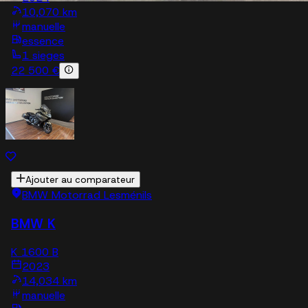
10,070 km
manuelle
essence
1 sieges
22 500 €
Ajouter au comparateur
BMW Motorrad Lesménils
BMW K
K 1600 B
2023
14,034 km
manuelle