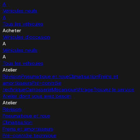
A
Véhicules neufs
A
Tous les véhicules
Acheter
Véhicules d'occasion
A
Véhicules neufs
A
Tous les véhicules
Atelier
Révision
Pneumatique et roue
Climatisation
Freins et
amortisseurs
Pré-contrôle
technique
Carrosserie
Mécanique
Vitrage
Trouvez le service
Atelier dont vous avez besoin
Atelier
Révision
Pneumatique et roue
Climatisation
Freins et amortisseurs
Pré-contrôle technique