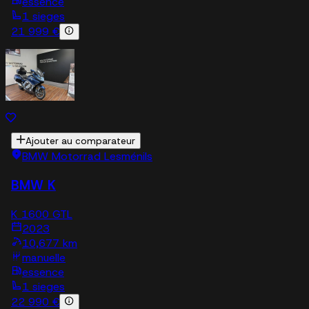
essence
1 sieges
21 999 €
Ajouter au comparateur
BMW Motorrad Lesménils
BMW K
K 1600 GTL
2023
10,677 km
manuelle
essence
1 sieges
22 990 €