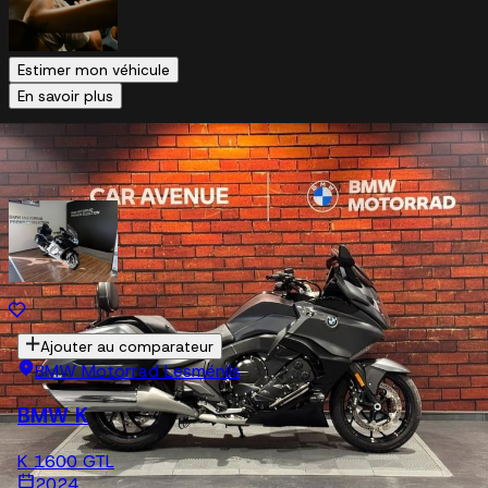
Estimer mon véhicule
En savoir plus
Véhicules similaires
Ajouter au comparateur
BMW Motorrad Lesménils
BMW K
K 1600 GTL
2024