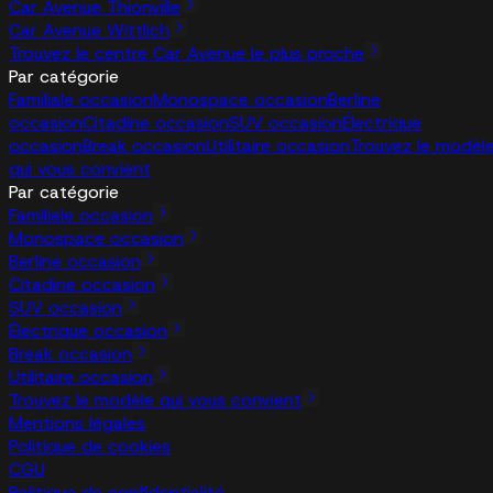
Car Avenue Thionville
Car Avenue Wittlich
Trouvez le centre Car Avenue le plus proche
Par catégorie
Familiale occasion
Monospace occasion
Berline
occasion
Citadine occasion
SUV occasion
Électrique
occasion
Break occasion
Utilitaire occasion
Trouvez le modèl
qui vous convient
Par catégorie
Familiale occasion
Monospace occasion
Berline occasion
Citadine occasion
SUV occasion
Électrique occasion
Break occasion
Utilitaire occasion
Trouvez le modèle qui vous convient
Mentions légales
Politique de cookies
CGU
Politique de confidentialité