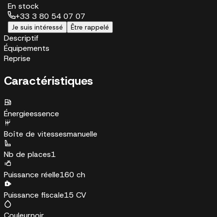
En stock
+33 3 80 54 07 07
Je suis intéressé
Être rappelé
Descriptif
Équipements
Reprise
Caractéristiques
Énergie
essence
Boîte de vitesses
manuelle
Nb de places
1
Puissance réelle
160 ch
Puissance fiscale
15 CV
Couleur
noir