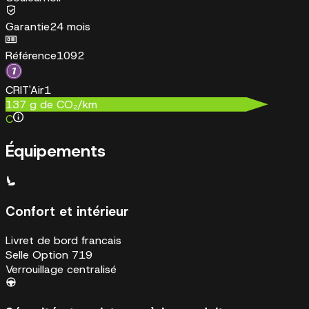
Garantie
24 mois
Référence
1092
CRIT'Air
1
137
g de CO₂/km
C
Équipements
Confort et intérieur
Livret de bord francais
Selle Option 719
Verrouillage centralisé