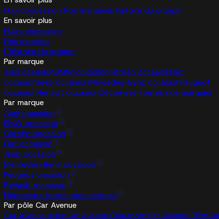
Hub concession
Nos marques
L'histoire du groupe
En savoir plus
Hub concession
Nos marques
L'histoire du groupe
Par marque
Audi occasion
BMW occasion
Citroën occasion
Fiat
occasion
Jeep occasion
Mercedes-Benz occasion
Peugeot
occasion
Renault occasion
Découvrez toutes nos marques
Par marque
Audi occasion
BMW occasion
Citroën occasion
Fiat occasion
Jeep occasion
Mercedes-Benz occasion
Peugeot occasion
Renault occasion
Découvrez toutes nos marques
Par pôle Car Avenue
Car Avenue Arlon
Car Avenue Chaumont
Car Avenue Dijon
Ca