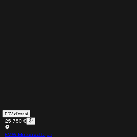
RDV d'essai
25 780 €
BMW Motorrad Dijon