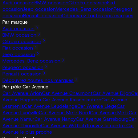
Audi occasion
BMW occasion
Citroën occasion
Fiat
occasion
Jeep occasion
Mercedes-Benz occasion
Peugeot
occasion
Renault occasion
Découvrez toutes nos marques
Par marque
Audi occasion
BMW occasion
Citroën occasion
Fiat occasion
Jeep occasion
Mercedes-Benz occasion
Peugeot occasion
Renault occasion
Découvrez toutes nos marques
Par pôle Car Avenue
Car Avenue Arlon
Car Avenue Chaumont
Car Avenue Dijon
Ca
Avenue Haguenau
Car Avenue Kaiserslautern
Car Avenue
Lesménils
Car Avenue Leudelange
Car Avenue Liege
Car
Avenue Lunéville
Car Avenue Metz Nord
Car Avenue Metz
Car
Avenue Namur
Car Avenue Nancy
Car Avenue Sarrebourg
Car
Avenue Thionville
Car Avenue Wittlich
Trouvez le centre Car
Avenue le plus proche