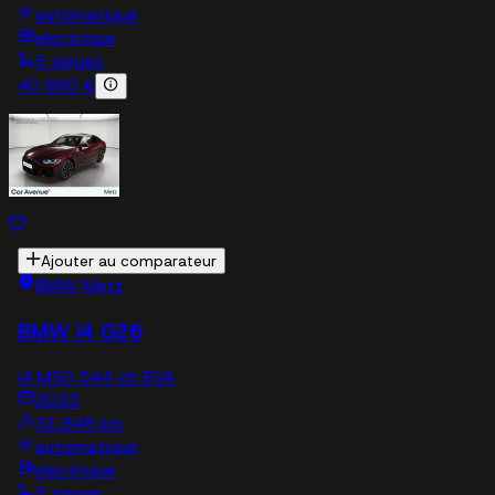
automatique
electrique
5 sieges
40 890 €
Ajouter au comparateur
BMW Metz
BMW i4 G26
i4 M50 544 ch BVA
2023
31,848 km
automatique
electrique
5 sieges