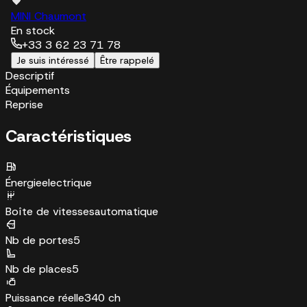
MINI Chaumont
En stock
+33 3 62 23 71 78
Je suis intéressé
Être rappelé
Descriptif
Équipements
Reprise
Caractéristiques
Énergie
electrique
Boîte de vitesses
automatique
Nb de portes
5
Nb de places
5
Puissance réelle
340 ch