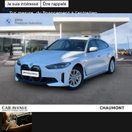
Je suis intéressé
Être rappelé
Sur mesure, du financement à l’entretien
Etendez la garantie jusqu'à 5 ans avec l'option extensio
dans le financement
Véhicule reconditionné et garantie
Véhicule certifié Car Avenue 2ème vie
Faire reprendre mon véhicule par Car
Avenue
Estimation gratuite
Cette BMW i4 vous plaît ?
Nous reprenons votre véhicule actuel sans engagement.