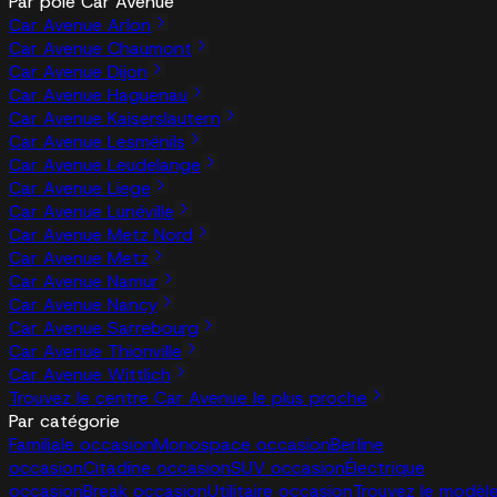
Par pôle Car Avenue
Car Avenue Arlon
Car Avenue Chaumont
Car Avenue Dijon
Car Avenue Haguenau
Car Avenue Kaiserslautern
Car Avenue Lesménils
Car Avenue Leudelange
Car Avenue Liege
Car Avenue Lunéville
Car Avenue Metz Nord
Car Avenue Metz
Car Avenue Namur
Car Avenue Nancy
Car Avenue Sarrebourg
Car Avenue Thionville
Car Avenue Wittlich
Trouvez le centre Car Avenue le plus proche
Par catégorie
Familiale occasion
Monospace occasion
Berline
occasion
Citadine occasion
SUV occasion
Électrique
occasion
Break occasion
Utilitaire occasion
Trouvez le modèl