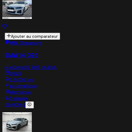
Ajouter au comparateur
MINI Chaumont
BMW i4 G26
i4 eDrive35 286 ch BVA
2025
12,000 km
automatique
electrique
5 sieges
59 900 €