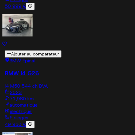
50 999 €
Ajouter au comparateur
BMW Epinal
BMW i4 G26
i4 M50 544 ch BVA
2023
71,980 km
automatique
electrique
5 sieges
49 950 €