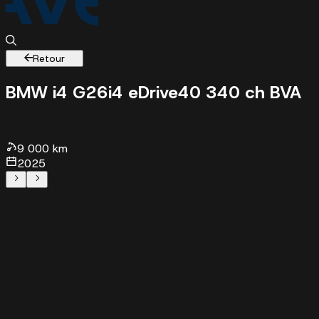
Retour
BMW i4 G26
i4 eDrive40 340 ch BVA
900
km - 2025 - 50990 €
9 000 km
2025