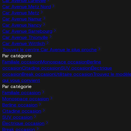
Car Avenue Lunéville
Car Avenue Metz Nord
Car Avenue Metz
Car Avenue Namur
Car Avenue Nancy
Car Avenue Sarrebourg
Car Avenue Thionville
Car Avenue Wittlich
Trouvez le centre Car Avenue le plus proche
Par catégorie
Familiale occasion
Monospace occasion
Berline
occasion
Citadine occasion
SUV occasion
Électrique
occasion
Break occasion
Utilitaire occasion
Trouvez le modèl
qui vous convient
Par catégorie
Familiale occasion
Monospace occasion
Berline occasion
Citadine occasion
SUV occasion
Électrique occasion
Break occasion