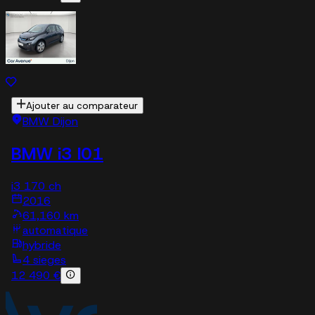
Ajouter au comparateur
BMW Dijon
BMW i3 I01
i3 170 ch
2016
61,160 km
automatique
hybride
4 sieges
12 490 €