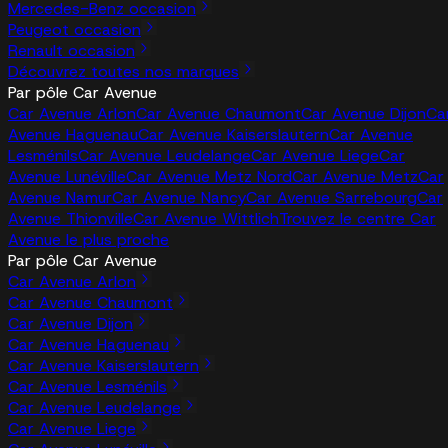
Mercedes-Benz occasion
Peugeot occasion
Renault occasion
Découvrez toutes nos marques
Par pôle Car Avenue
Car Avenue Arlon
Car Avenue Chaumont
Car Avenue Dijon
Ca
Avenue Haguenau
Car Avenue Kaiserslautern
Car Avenue
Lesménils
Car Avenue Leudelange
Car Avenue Liege
Car
Avenue Lunéville
Car Avenue Metz Nord
Car Avenue Metz
Car
Avenue Namur
Car Avenue Nancy
Car Avenue Sarrebourg
Car
Avenue Thionville
Car Avenue Wittlich
Trouvez le centre Car
Avenue le plus proche
Par pôle Car Avenue
Car Avenue Arlon
Car Avenue Chaumont
Car Avenue Dijon
Car Avenue Haguenau
Car Avenue Kaiserslautern
Car Avenue Lesménils
Car Avenue Leudelange
Car Avenue Liege