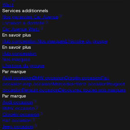
Watt
Services additionnels
Nos garanties Car Avenue
Livraison à domicile
Car Avenue Watt
En savoir plus
Hub concession
Nos marques
L'histoire du groupe
En savoir plus
Hub concession
Nos marques
L'histoire du groupe
Par marque
Audi occasion
BMW occasion
Citroën occasion
Fiat
occasion
Jeep occasion
Mercedes-Benz occasion
Peugeot
occasion
Renault occasion
Découvrez toutes nos marques
Par marque
Audi occasion
BMW occasion
Citroën occasion
Fiat occasion
Jeep occasion