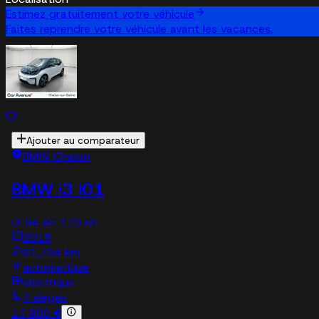
Estimez gratuitement votre véhicule
Faites reprendre votre véhicule avant les vacances.
Ajouter au comparateur
BMW Chalon
BMW i3 I01
i3 94 Ah 170 ch
2018
61,704 km
automatique
electrique
4 sieges
14 900 €