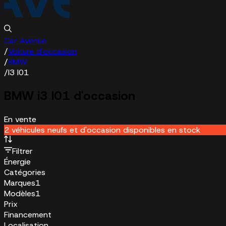
Car Avenue
/
Voiture d'occasion
/
BMW
/
I3 I01
BMW i3 I01 d'occasion
En vente
2 véhicules neufs et d'occasion disponibles en stock
Filtrer
Énergie
Catégories
Marques
1
Modèles
1
Prix
Financement
Localisation