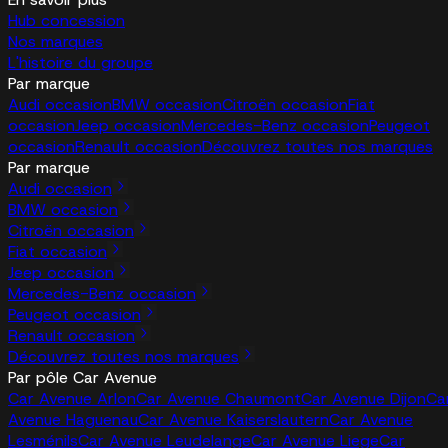
Hub concession
Nos marques
L'histoire du groupe
Par marque
Audi occasion
BMW occasion
Citroën occasion
Fiat
occasion
Jeep occasion
Mercedes-Benz occasion
Peugeot
occasion
Renault occasion
Découvrez toutes nos marques
Par marque
Audi occasion
BMW occasion
Citroën occasion
Fiat occasion
Jeep occasion
Mercedes-Benz occasion
Peugeot occasion
Renault occasion
Découvrez toutes nos marques
Par pôle Car Avenue
Car Avenue Arlon
Car Avenue Chaumont
Car Avenue Dijon
Ca
Avenue Haguenau
Car Avenue Kaiserslautern
Car Avenue
Lesménils
Car Avenue Leudelange
Car Avenue Liege
Car