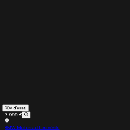
RDV d'essai
7 999 €
BMW Motorrad Lesménils