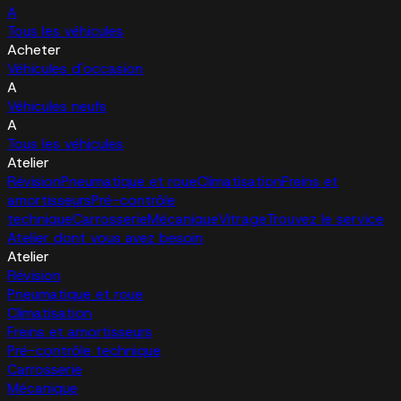
A
Tous les véhicules
Acheter
Véhicules d'occasion
A
Véhicules neufs
A
Tous les véhicules
Atelier
Révision
Pneumatique et roue
Climatisation
Freins et
amortisseurs
Pré-contrôle
technique
Carrosserie
Mécanique
Vitrage
Trouvez le service
Atelier dont vous avez besoin
Atelier
Révision
Pneumatique et roue
Climatisation
Freins et amortisseurs
Pré-contrôle technique
Carrosserie
Mécanique