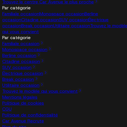
Trouvez le centre Car Avenue le plus proche
Par catégorie
Familiale occasion
Monospace occasion
Berline
occasion
Citadine occasion
SUV occasion
Électrique
occasion
Break occasion
Utilitaire occasion
Trouvez le modèl
qui vous convient
Par catégorie
Familiale occasion
Monospace occasion
Berline occasion
Citadine occasion
SUV occasion
Électrique occasion
Break occasion
Utilitaire occasion
Trouvez le modèle qui vous convient
Mentions légales
Politique de cookies
CGU
Politique de confidentialité
Car Avenue Recrute
Plan du site