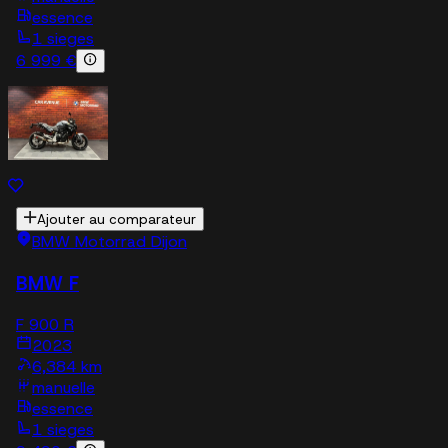
essence
1 sieges
6 999 €
Ajouter au comparateur
BMW Motorrad Dijon
BMW F
F 900 R
2023
6,384 km
manuelle
essence
1 sieges