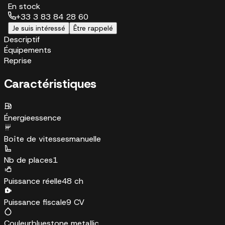
En stock
+33 3 83 84 28 60
Je suis intéressé
Être rappelé
Descriptif
Équipements
Reprise
Caractéristiques
Énergie
essence
Boîte de vitesses
manuelle
Nb de places
1
Puissance réelle
48 ch
Puissance fiscale
9 CV
Couleur
bluestone metallic