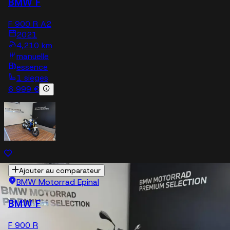
BMW F
F 900 R A2
2021
4,210 km
manuelle
essence
1 sieges
6 999 €
Ajouter au comparateur
BMW Motorrad Epinal
BMW F
F 900 R