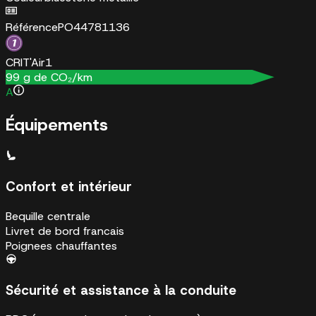
Référence
PO44781136
CRIT'Air
1
99
g de CO₂/km
A
Équipements
Confort et intérieur
Bequille centrale
Livret de bord francais
Poignees chauffantes
Sécurité et assistance à la conduite