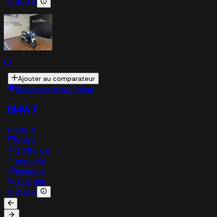
9 490 €
Ajouter au comparateur
BMW Motorrad Epinal
BMW F
F 900 R
2023
1,390 km
manuelle
essence
1 sieges
8 999 €