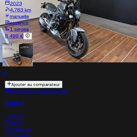
2023
4,783 km
manuelle
essence
1 sieges
8 499 €
Ajouter au comparateur
BMW Motorrad Lesménils
BMW F
F 900 R
2023
4,480 km
manuelle