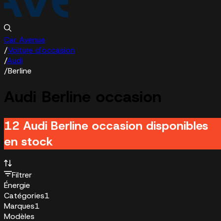
Car Avenue
/
Voiture d'occasion
/
Audi
/
Berline
Audi Berline occasion
12 Audi Berline occasion disponibles
en stock
Filtrer
Énergie
Catégories
1
Marques
1
Modèles