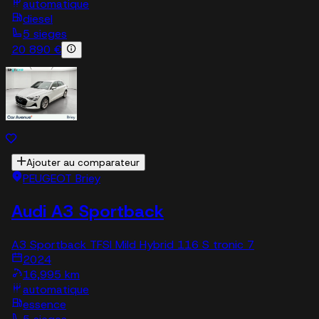
automatique
diesel
5 sieges
20 890 €
Ajouter au comparateur
PEUGEOT Briey
Audi A3 Sportback
A3 Sportback TFSI Mild Hybrid 116 S tronic 7
2024
16,995 km
automatique
essence