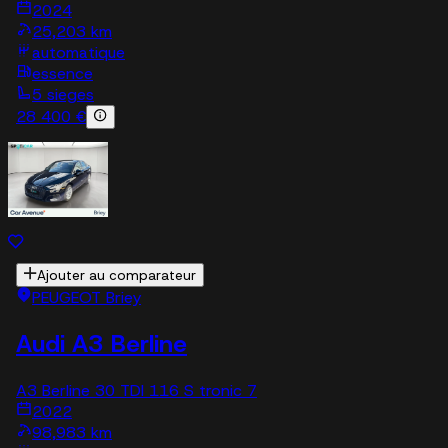
2024
25,203 km
automatique
essence
5 sieges
28 400 €
Ajouter au comparateur
PEUGEOT Briey
Audi A3 Berline
A3 Berline 30 TDI 116 S tronic 7
2022
98,983 km