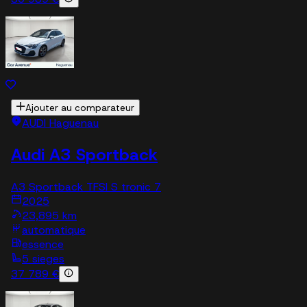
Ajouter au comparateur
AUDI Haguenau
Audi A3 Sportback
A3 Sportback TFSI S tronic 7
2025
23,895 km
automatique
essence
5 sieges
37 789 €