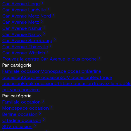
Car Avenue Liege
Car Avenue Lunéville
Car Avenue Metz Nord
Car Avenue Metz
Car Avenue Namur
Car Avenue Nancy
Car Avenue Sarrebourg
Car Avenue Thionville
Car Avenue Wittlich
Trouvez le centre Car Avenue le plus proche
Par catégorie
Familiale occasion
Monospace occasion
Berline
occasion
Citadine occasion
SUV occasion
Électrique
occasion
Break occasion
Utilitaire occasion
Trouvez le modèl
qui vous convient
Par catégorie
Familiale occasion
Monospace occasion
Berline occasion
Citadine occasion
SUV occasion