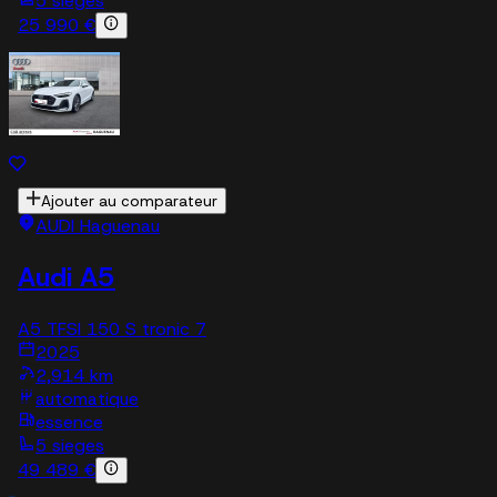
5 sieges
25 990 €
Ajouter au comparateur
AUDI Haguenau
Audi A5
A5 TFSI 150 S tronic 7
2025
2,914 km
automatique
essence
5 sieges
49 489 €