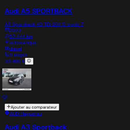
Audi A5 SPORTBACK
A5 Sportback 40 TDI 204 S tronic 7
2023
57,444 km
automatique
diesel
5 sieges
33 490 €
Ajouter au comparateur
AUDI Haguenau
Audi A3 Sportback