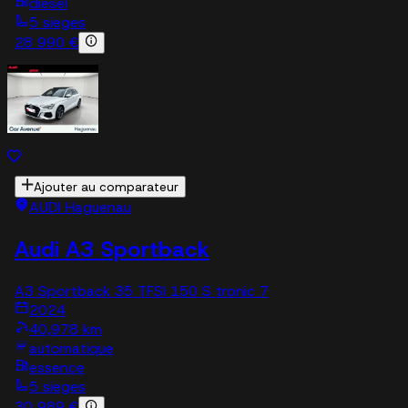
diesel
5 sieges
28 990 €
Ajouter au comparateur
AUDI Haguenau
Audi A3 Sportback
A3 Sportback 35 TFSI 150 S tronic 7
2024
40,978 km
automatique
essence
5 sieges
30 989 €