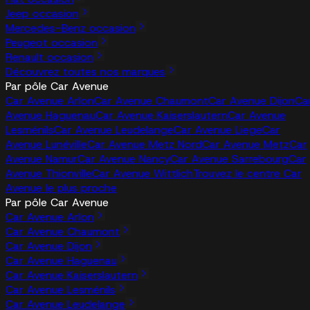
Jeep occasion
Mercedes-Benz occasion
Peugeot occasion
Renault occasion
Découvrez toutes nos marques
Par pôle Car Avenue
Car Avenue Arlon
Car Avenue Chaumont
Car Avenue Dijon
Ca
Avenue Haguenau
Car Avenue Kaiserslautern
Car Avenue
Lesménils
Car Avenue Leudelange
Car Avenue Liege
Car
Avenue Lunéville
Car Avenue Metz Nord
Car Avenue Metz
Car
Avenue Namur
Car Avenue Nancy
Car Avenue Sarrebourg
Car
Avenue Thionville
Car Avenue Wittlich
Trouvez le centre Car
Avenue le plus proche
Par pôle Car Avenue
Car Avenue Arlon
Car Avenue Chaumont
Car Avenue Dijon
Car Avenue Haguenau
Car Avenue Kaiserslautern
Car Avenue Lesménils
Car Avenue Leudelange