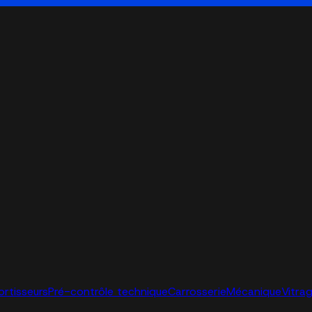
ortisseurs
Pré-contrôle technique
Carrosserie
Mécanique
Vitra