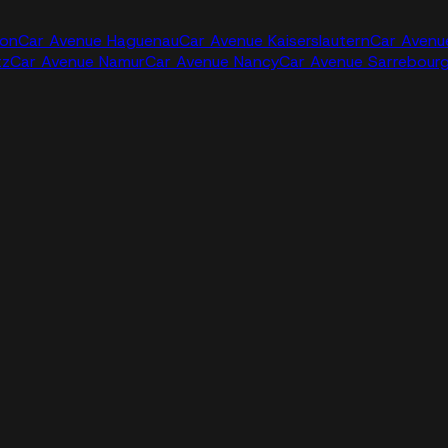
jon
Car Avenue Haguenau
Car Avenue Kaiserslautern
Car Avenu
tz
Car Avenue Namur
Car Avenue Nancy
Car Avenue Sarrebour