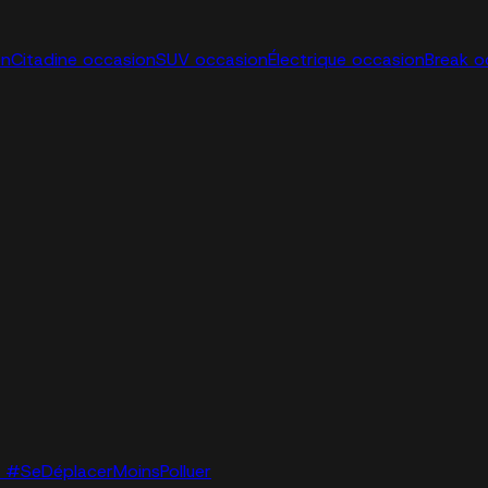
on
Citadine occasion
SUV occasion
Électrique occasion
Break o
lo. #SeDéplacerMoinsPolluer