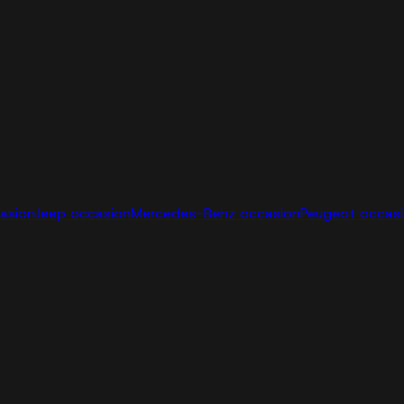
casion
Jeep occasion
Mercedes-Benz occasion
Peugeot occas