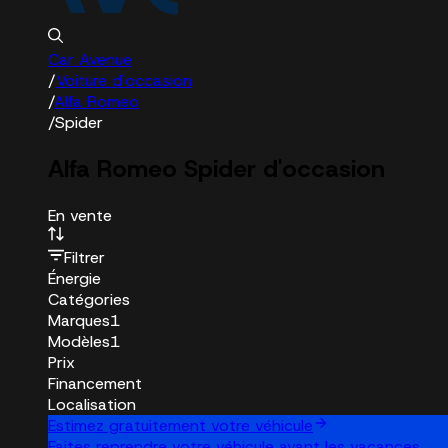
Car Avenue
/
Voiture d'occasion
/
Alfa Romeo
/
Spider
Alfa Romeo Spider d'occasion
En vente
Filtrer
Énergie
Catégories
Marques
1
Modèles
1
Prix
Financement
Localisation
Estimez gratuitement votre véhicule
Faites reprendre votre véhicule avant les vacances.