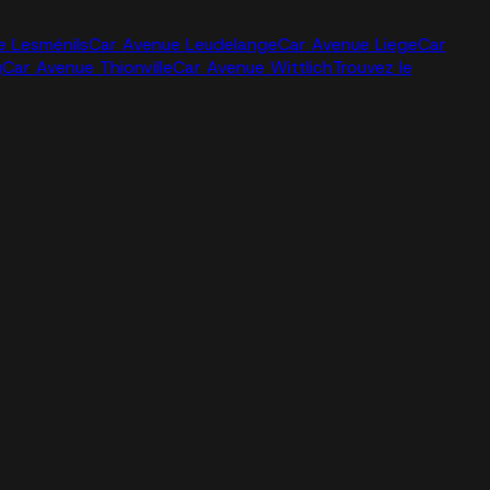
e Lesménils
Car Avenue Leudelange
Car Avenue Liege
Car
g
Car Avenue Thionville
Car Avenue Wittlich
Trouvez le