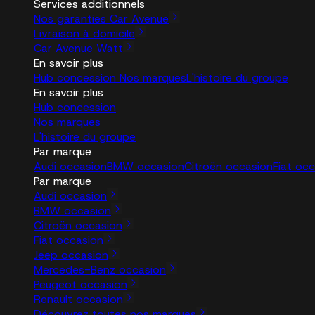
Services additionnels
Nos garanties Car Avenue
Livraison à domicile
Car Avenue Watt
En savoir plus
Hub concession
Nos marques
L'histoire du groupe
En savoir plus
Hub concession
Nos marques
L'histoire du groupe
Par marque
Audi occasion
BMW occasion
Citroën occasion
Fiat oc
Par marque
Audi occasion
BMW occasion
Citroën occasion
Fiat occasion
Jeep occasion
Mercedes-Benz occasion
Peugeot occasion
Renault occasion
Découvrez toutes nos marques