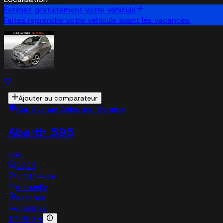
Estimez gratuitement votre véhicule
Faites reprendre votre véhicule avant les vacances.
Ajouter au comparateur
Car Avenue Selection Seraing
Abarth 595
595
2023
27,114 km
manuelle
essence
4 sieges
17 990 €