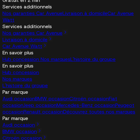
Gratuit en 2 min
Services additionnels
Nos garanties Car Avenue
Livraison à domicile
Car Avenue
Watt
Services additionnels
Nos garanties Car Avenue
Livraison à domicile
Car Avenue Watt
En savoir plus
Hub concession
Nos marques
L'histoire du groupe
En savoir plus
Hub concession
Nos marques
L'histoire du groupe
Par marque
Audi occasion
BMW occasion
Citroën occasion
Fiat
occasion
Jeep occasion
Mercedes-Benz occasion
Peugeot
occasion
Renault occasion
Découvrez toutes nos marques
Par marque
Audi occasion
BMW occasion
Citroën occasion