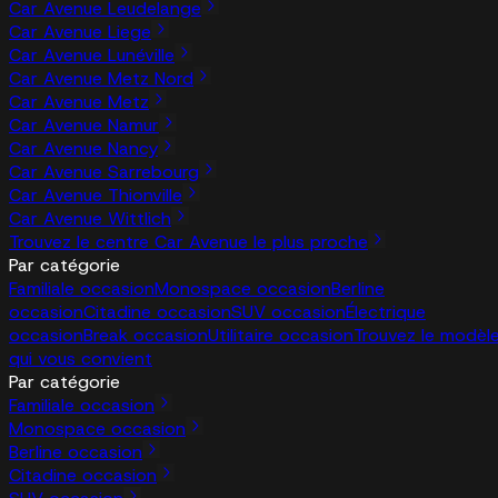
Car Avenue Leudelange
Car Avenue Liege
Car Avenue Lunéville
Car Avenue Metz Nord
Car Avenue Metz
Car Avenue Namur
Car Avenue Nancy
Car Avenue Sarrebourg
Car Avenue Thionville
Car Avenue Wittlich
Trouvez le centre Car Avenue le plus proche
Par catégorie
Familiale occasion
Monospace occasion
Berline
occasion
Citadine occasion
SUV occasion
Électrique
occasion
Break occasion
Utilitaire occasion
Trouvez le modèl
qui vous convient
Par catégorie
Familiale occasion
Monospace occasion
Berline occasion
Citadine occasion