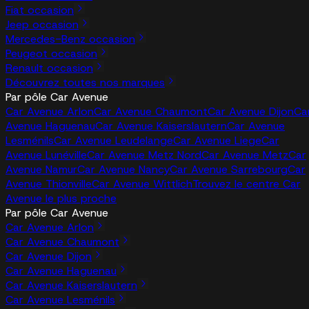
Fiat occasion
Jeep occasion
Mercedes-Benz occasion
Peugeot occasion
Renault occasion
Découvrez toutes nos marques
Par pôle Car Avenue
Car Avenue Arlon
Car Avenue Chaumont
Car Avenue Dijon
Ca
Avenue Haguenau
Car Avenue Kaiserslautern
Car Avenue
Lesménils
Car Avenue Leudelange
Car Avenue Liege
Car
Avenue Lunéville
Car Avenue Metz Nord
Car Avenue Metz
Car
Avenue Namur
Car Avenue Nancy
Car Avenue Sarrebourg
Car
Avenue Thionville
Car Avenue Wittlich
Trouvez le centre Car
Avenue le plus proche
Par pôle Car Avenue
Car Avenue Arlon
Car Avenue Chaumont
Car Avenue Dijon
Car Avenue Haguenau
Car Avenue Kaiserslautern
Car Avenue Lesménils