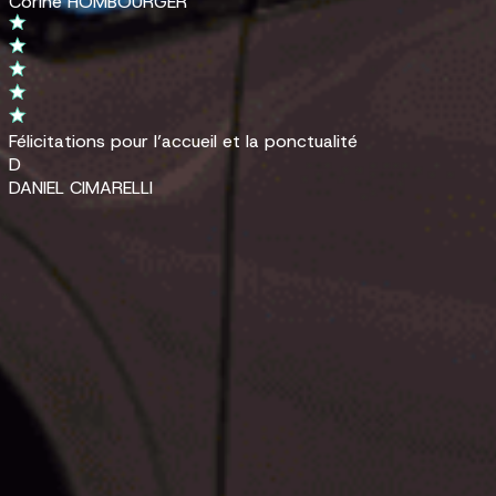
Corine HOMBOURGER
Félicitations pour l’accueil et la ponctualité
D
DANIEL CIMARELLI
Véhicules en stock
Acheter
Véhicules d'occasion
A